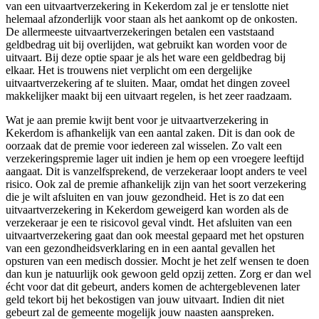
van een uitvaartverzekering in Kekerdom zal je er tenslotte niet
helemaal afzonderlijk voor staan als het aankomt op de onkosten.
De allermeeste uitvaartverzekeringen betalen een vaststaand
geldbedrag uit bij overlijden, wat gebruikt kan worden voor de
uitvaart. Bij deze optie spaar je als het ware een geldbedrag bij
elkaar. Het is trouwens niet verplicht om een dergelijke
uitvaartverzekering af te sluiten. Maar, omdat het dingen zoveel
makkelijker maakt bij een uitvaart regelen, is het zeer raadzaam.
Wat je aan premie kwijt bent voor je uitvaartverzekering in
Kekerdom is afhankelijk van een aantal zaken. Dit is dan ook de
oorzaak dat de premie voor iedereen zal wisselen. Zo valt een
verzekeringspremie lager uit indien je hem op een vroegere leeftijd
aangaat. Dit is vanzelfsprekend, de verzekeraar loopt anders te veel
risico. Ook zal de premie afhankelijk zijn van het soort verzekering
die je wilt afsluiten en van jouw gezondheid. Het is zo dat een
uitvaartverzekering in Kekerdom geweigerd kan worden als de
verzekeraar je een te risicovol geval vindt. Het afsluiten van een
uitvaartverzekering gaat dan ook meestal gepaard met het opsturen
van een gezondheidsverklaring en in een aantal gevallen het
opsturen van een medisch dossier. Mocht je het zelf wensen te doen
dan kun je natuurlijk ook gewoon geld opzij zetten. Zorg er dan wel
écht voor dat dit gebeurt, anders komen de achtergeblevenen later
geld tekort bij het bekostigen van jouw uitvaart. Indien dit niet
gebeurt zal de gemeente mogelijk jouw naasten aanspreken.