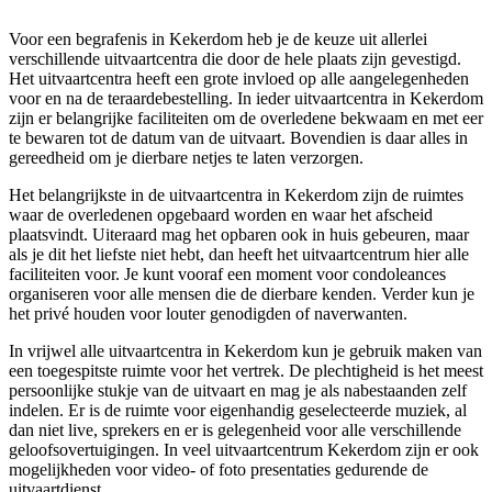
Voor een begrafenis in Kekerdom heb je de keuze uit allerlei
verschillende uitvaartcentra die door de hele plaats zijn gevestigd.
Het uitvaartcentra heeft een grote invloed op alle aangelegenheden
voor en na de teraardebestelling. In ieder uitvaartcentra in Kekerdom
zijn er belangrijke faciliteiten om de overledene bekwaam en met eer
te bewaren tot de datum van de uitvaart. Bovendien is daar alles in
gereedheid om je dierbare netjes te laten verzorgen.
Het belangrijkste in de uitvaartcentra in Kekerdom zijn de ruimtes
waar de overledenen opgebaard worden en waar het afscheid
plaatsvindt. Uiteraard mag het opbaren ook in huis gebeuren, maar
als je dit het liefste niet hebt, dan heeft het uitvaartcentrum hier alle
faciliteiten voor. Je kunt vooraf een moment voor condoleances
organiseren voor alle mensen die de dierbare kenden. Verder kun je
het privé houden voor louter genodigden of naverwanten.
In vrijwel alle uitvaartcentra in Kekerdom kun je gebruik maken van
een toegespitste ruimte voor het vertrek. De plechtigheid is het meest
persoonlijke stukje van de uitvaart en mag je als nabestaanden zelf
indelen. Er is de ruimte voor eigenhandig geselecteerde muziek, al
dan niet live, sprekers en er is gelegenheid voor alle verschillende
geloofsovertuigingen. In veel uitvaartcentrum Kekerdom zijn er ook
mogelijkheden voor video- of foto presentaties gedurende de
uitvaartdienst.