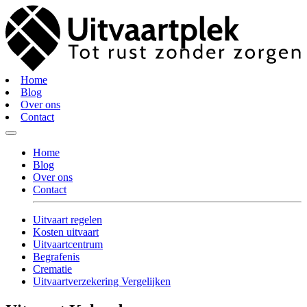
Home
Blog
Over ons
Contact
Home
Blog
Over ons
Contact
Uitvaart regelen
Kosten uitvaart
Uitvaartcentrum
Begrafenis
Crematie
Uitvaartverzekering Vergelijken