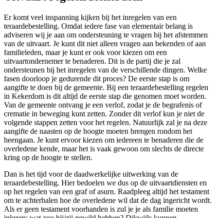
Er komt veel inspanning kijken bij het inregelen van een
teraardebestelling. Omdat iedere fase van elementair belang is
adviseren wij je aan om ondersteuning te vragen bij het afstemmen
van de uitvaart. Je kunt dit niet alleen vragen aan bekenden of aan
familieleden, maar je kunt er ook voor kiezen om een
uitvaartondernemer te benaderen. Dit is de partij die je zal
ondersteunen bij het inregelen van de verschillende dingen. Welke
fasen doorloop je gedurende dit proces? De eerste stap is om
aangifte te doen bij de gemeente. Bij een teraardebestelling regelen
in Kekerdom is dit altijd de eerste stap die genomen moet worden.
Van de gemeente ontvang je een verlof, zodat je de begrafenis of
crematie in beweging kunt zetten. Zonder dit verlof kun je niet de
volgende stappen zetten voor het regelen. Natuurlijk zal je na deze
aangifte de naasten op de hoogte moeten brengen rondom het
heengaan. Je kunt ervoor kiezen om iedereen te benaderen die de
overledene kende, maar het is vaak gewoon om slechts de directe
kring op de hoogte te stellen.
Dan is het tijd voor de daadwerkelijke uitwerking van de
teraardebestelling. Hier bedoelen we dus op de uitvaartdiensten en
op het regelen van een graf of asurn. Raadpleeg altijd het testament
om te achterhalen hoe de overledene wil dat de dag ingericht wordt.
Als er geen testament voorhanden is zul je je als familie moeten
inlezen: wat zou hij/zij gewild hebben? Dikwijls kunnen