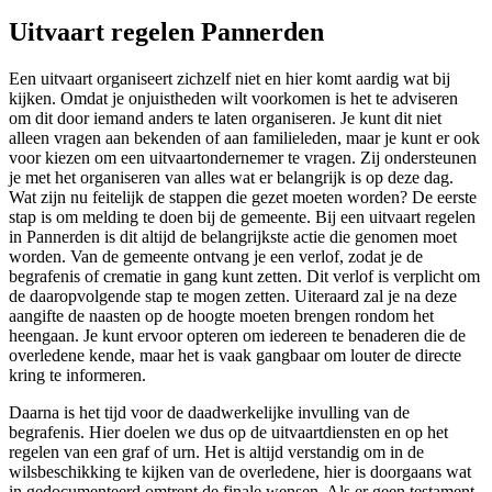
Uitvaart regelen Pannerden
Een uitvaart organiseert zichzelf niet en hier komt aardig wat bij
kijken. Omdat je onjuistheden wilt voorkomen is het te adviseren
om dit door iemand anders te laten organiseren. Je kunt dit niet
alleen vragen aan bekenden of aan familieleden, maar je kunt er ook
voor kiezen om een uitvaartondernemer te vragen. Zij ondersteunen
je met het organiseren van alles wat er belangrijk is op deze dag.
Wat zijn nu feitelijk de stappen die gezet moeten worden? De eerste
stap is om melding te doen bij de gemeente. Bij een uitvaart regelen
in Pannerden is dit altijd de belangrijkste actie die genomen moet
worden. Van de gemeente ontvang je een verlof, zodat je de
begrafenis of crematie in gang kunt zetten. Dit verlof is verplicht om
de daaropvolgende stap te mogen zetten. Uiteraard zal je na deze
aangifte de naasten op de hoogte moeten brengen rondom het
heengaan. Je kunt ervoor opteren om iedereen te benaderen die de
overledene kende, maar het is vaak gangbaar om louter de directe
kring te informeren.
Daarna is het tijd voor de daadwerkelijke invulling van de
begrafenis. Hier doelen we dus op de uitvaartdiensten en op het
regelen van een graf of urn. Het is altijd verstandig om in de
wilsbeschikking te kijken van de overledene, hier is doorgaans wat
in gedocumenteerd omtrent de finale wensen. Als er geen testament