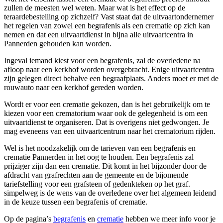
zullen de meesten wel weten. Maar wat is het effect op de
teraardebestelling op zichzelf? Vast staat dat de uitvaartondernemer
het regelen van zowel een begrafenis als een crematie op zich kan
nemen en dat een uitvaartdienst in bijna alle uitvaartcentra in
Pannerden gehouden kan worden.
Ingeval iemand kiest voor een begrafenis, zal de overledene na
afloop naar een kerkhof worden overgebracht. Enige uitvaartcentra
zijn gelegen direct behalve een begraafplaats. Anders moet er met de
rouwauto naar een kerkhof gereden worden.
Wordt er voor een crematie gekozen, dan is het gebruikelijk om te
kiezen voor een crematorium waar ook de gelegenheid is om een
uitvaartdienst te organiseren. Dat is overigens niet gedwongen. Je
mag eveneens van een uitvaartcentrum naar het crematorium rijden.
Wel is het noodzakelijk om de tarieven van een begrafenis en
crematie Pannerden in het oog te houden. Een begrafenis zal
prijziger zijn dan een crematie. Dit komt in het bijzonder door de
afdracht van grafrechten aan de gemeente en de bijomende
tariefstelling voor een grafsteen of gedenkteken op het graf.
simpelweg is de wens van de overledene over het algemeen leidend
in de keuze tussen een begrafenis of crematie.
Op de pagina’s
begrafenis
en
crematie
hebben we meer info voor je