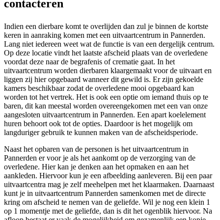
contacteren
Indien een dierbare komt te overlijden dan zul je binnen de kortste
keren in aanraking komen met een uitvaartcentrum in Pannerden.
Lang niet iedereen weet wat de functie is van een dergelijk centrum.
Op deze locatie vindt het laatste afscheid plaats van de overledene
voordat deze naar de begrafenis of crematie gaat. In het
uitvaartcentrum worden dierbaren klaargemaakt voor de uitvaart en
liggen zij hier opgebaard wanneer dit gewild is. Er zijn gekoelde
kamers beschikbaar zodat de overledene mooi opgebaard kan
worden tot het vertrek. Het is ook een optie om iemand thuis op te
baren, dit kan meestal worden overeengekomen met een van onze
aangesloten uitvaartcentrum in Pannerden. Een apart koelelement
huren behoort ook tot de opties. Daardoor is het mogelijk om
langduriger gebruik te kunnen maken van de afscheidsperiode.
Naast het opbaren van de personen is het uitvaartcentrum in
Pannerden er voor je als het aankomt op de verzorging van de
overledene. Hier kan je denken aan het opmaken en aan het
aankleden. Hiervoor kun je een afbeelding aanleveren. Bij een paar
uitvaartcentra mag je zelf meehelpen met het klaarmaken. Daarnaast
kunt je in uitvaartcentrum Pannerden samenkomen met de directe
kring om afscheid te nemen van de geliefde. Wil je nog een klein 1
op 1 momentje met de geliefde, dan is dit het ogenblik hiervoor. Na
afloop bestaat er vaak de mogelijkheid om gezamenlijk een kopje