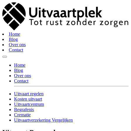
Home
Blog
Over ons
Contact
Home
Blog
Over ons
Contact
Uitvaart regelen
Kosten uitvaart
Uitvaartcentrum
Begrafenis
Crematie
Uitvaartverzekering Vergelijken