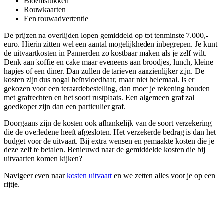
Bloemstukken
Rouwkaarten
Een rouwadvertentie
De prijzen na overlijden lopen gemiddeld op tot tenminste 7.000,-
euro. Hierin zitten wel een aantal mogelijkheden inbegrepen. Je kunt
de uitvaartkosten in Pannerden zo kostbaar maken als je zelf wilt.
Denk aan koffie en cake maar eveneens aan broodjes, lunch, kleine
hapjes of een diner. Dan zullen de tarieven aanzienlijker zijn. De
kosten zijn dus nogal beïnvloedbaar, maar niet helemaal. Is er
gekozen voor een teraardebestelling, dan moet je rekening houden
met grafrechten en het soort rustplaats. Een algemeen graf zal
goedkoper zijn dan een particulier graf.
Doorgaans zijn de kosten ook afhankelijk van de soort verzekering
die de overledene heeft afgesloten. Het verzekerde bedrag is dan het
budget voor de uitvaart. Bij extra wensen en gemaakte kosten die je
deze zelf te betalen. Benieuwd naar de gemiddelde kosten die bij
uitvaarten komen kijken?
Navigeer even naar
kosten uitvaart
en we zetten alles voor je op een
rijtje.