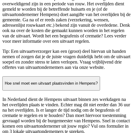
overweldigend zijn in een periode van rouw. Het overlijden dient
gemeld te worden bij de betreffende huisarts en je (of de
uitvaartondernemer Hempens) doet aangifte van het overlijden bij de
gemeente. Ga na of er reeds zaken (verzekering, wensen,
adressenlijst rouwkaart etc.) bekend zijn vanuit de overledene. Denk
ook na over de kosten die gemaakt kunnen worden in het regelen
van de uitvaart. Wordt het een begrafenis of crematie? Lees verder
voor meer informatie over een uitvaart regelen.
Tip: Een uitvaartverzorger kan een (groot) deel hiervan uit handen
nemen of zorgen dat je de juiste vragen duidelijk hebt om de uitvaart
soepel en zonder stress te laten verlopen. Vraag vrijblijvend drie
offertes van uitvaartondernemers aan via onze website.
Hoe snel moet een uitvaart plaatsvinden in Hempens?
In Nederland dient de Hempens uitvaart binnen zes werkdagen na
het overlijden plaats te vinden. Echter mag dit niet eerder dan 36 uur
na het overlijden. Is er langer de tijd nodig om de begrafenis of
crematie te regelen en te houden? Dan moet hiervoor toestemming
gevraagd worden bij de burgemeester van Hempens. Snel in contact
komen een uitvaartondernemer uit jouw regio? Vul ons formulier in
om 3 lokale uitvaartondernemers te spreken.