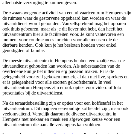
allerlaatste verzorging te kunnen geven.
De zwaarstwegende activiteit van een uitvaartcentrum Hempens zijn
de ruimtes waar de gestorvene opgebaard kan worden en waar de
uitvaartdienst wordt gehouden. Vanzelfsprekend mag het opbaren
ook thuis gebeuren, maar als je dit liever niet hebt, dan heeft het
uitvaartcentrum hier alle faciliteiten voor. Je kunt vantevoren een
moment voor condoleances inrichten voor alle mensen die de
dierbare kenden. Ook kun je het besloten houden voor enkel
genodigden of familie.
De meeste uitvaartcentra in Hempens hebben een zaaltje waar de
uitvaartdienst gehouden kan worden. Als nabestaanden van de
overledene kun je het uitleiden erg passend maken. Er is de
gelegenheid voor zelf gekozen muziek, al dan niet live, sprekers en
er is gelegenheid voor alle soorten geloofsthema’s. In veel
uitvaartcentrum Hempens zijn er ook opties voor video- of foto
presentaties bij de uitvaartdienst.
Na de teraardebestelling zijn er opties voor een koffietafel in het
uitvaartcentrum. Dit mag een eenvoudige koffietafel zijn, maar ook
veelomvattend. Vergelijk daarom de diverse uitvaartcentra in
Hempens met mekaar en maak een afgewogen keuze voor een
uitvaartcentrum die aan alle verlangens kan voldoen.