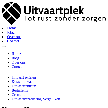
Home
Blog
Over ons
Contact
Home
Blog
Over ons
Contact
Uitvaart regelen
Kosten uitvaart
Uitvaartcentrum
Begrafenis
Crematie
Uitvaartverzekering Vergelijken