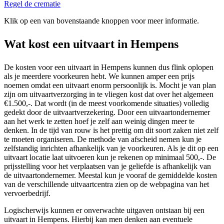
Regel de crematie
Klik op een van bovenstaande knoppen voor meer informatie.
Wat kost een uitvaart in Hempens
De kosten voor een uitvaart in Hempens kunnen dus flink oplopen
als je meerdere voorkeuren hebt. We kunnen amper een prijs
noemen omdat een uitvaart enorm persoonlijk is. Mocht je van plan
zijn om uitvaartverzorging in te vliegen kost dat over het algemeen
€1.500,-. Dat wordt (in de meest voorkomende situaties) volledig
gedekt door de uitvaartverzekering. Door een uitvaartondernemer
aan het werk te zetten hoef je zelf aan weinig dingen meer te
denken. In de tijd van rouw is het prettig om dit soort zaken niet zelf
te moeten organiseren. De methode van afscheid nemen kun je
zelfstandig inrichten afhankelijk van je voorkeuren. Als je dit op een
uitvaart locatie laat uitvoeren kun je rekenen op minimaal 500,-. De
prijsstelling voor het verplaatsen van je geliefde is afhankelijk van
de uitvaartondernemer. Meestal kun je vooraf de gemiddelde kosten
van de verschillende uitvaartcentra zien op de webpagina van het
vervoerbedrijf.
Logischerwijs kunnen er onverwachte uitgaven ontstaan bij een
uitvaart in Hempens. Hierbij kan men denken aan eventuele