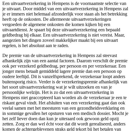
Een uitvaartverzekering in Hempens is de voornaamste selectie van
je uitvaart. Door middel van een uitvaartverzekering in Hempens zal
je er immers niet helemaal afzonderlijk voor staan als het betrekking
heeft op de onkosten. De allermeeste uitvaartverzekeringen
vergoeden de algemene onkosten die komen kijken bij een
uitvaartdienst. Je spaart bij deze uitvaartverzekering een bepaald
geldbedrag bij elkaar. Een uitvaartverzekering is niet vereist. Maar,
aangezien het dingen zoveel makkelijker maakt bij een uitvaart
regelen, is het absoluut aan te raden.
De premie van de uitvaartverzekering in Hempens zal steevast
afhankelijk zijn van een aantal factoren. Daarom verschilt de premie
ook per verzekerd geldbedrag, per persoon en per verzekeraar. Een
jonger mens betaalt gemiddeld lagere premie dan een persoon op
oudere leeftijd. Dit is vanzelfsprekend, de verzekeraar loopt anders
buitensporig risico. Verder is de verzekeringspremie afhankelijk van
het soort uitvaartverzekering wat je wilt uitzoeken en van je
persoonlijke welzijn. Het is zo dat een uitvaartverzekering in
Hempens niet geaccepteerd kan worden als de verzekeraar je een te
riskant geval vindt. Het afsluiten van een verzekering gaat dan ook
veelal samen met het meesturen van een gezondheidsverklaring en
in sommige gevallen het opsturen van een medisch dossier. Mocht je
het zelf liever doen dan kun je uiteraard ook gewoon geld opzij
zetten. Zorg er dan wel écht voor dat dit wordt gerealiseerd, anders
komen de achtergeblevenen straks geld tekort bij het betalen van