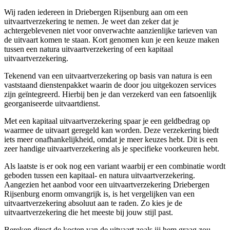
Wij raden iedereen in Driebergen Rijsenburg aan om een
uitvaartverzekering te nemen. Je weet dan zeker dat je
achtergeblevenen niet voor onverwachte aanzienlijke tarieven van
de uitvaart komen te staan. Kort genomen kun je een keuze maken
tussen een natura uitvaartverzekering of een kapitaal
uitvaartverzekering.
Tekenend van een uitvaartverzekering op basis van natura is een
vaststaand dienstenpakket waarin de door jou uitgekozen services
zijn geïntegreerd. Hierbij ben je dan verzekerd van een fatsoenlijk
georganiseerde uitvaartdienst.
Met een kapitaal uitvaartverzekering spaar je een geldbedrag op
waarmee de uitvaart geregeld kan worden. Deze verzekering biedt
iets meer onafhankelijkheid, omdat je meer keuzes hebt. Dit is een
zeer handige uitvaartverzekering als je specifieke voorkeuren hebt.
Als laatste is er ook nog een variant waarbij er een combinatie wordt
geboden tussen een kapitaal- en natura uitvaartverzekering.
Aangezien het aanbod voor een uitvaartverzekering Driebergen
Rijsenburg enorm omvangrijk is, is het vergelijken van een
uitvaartverzekering absoluut aan te raden. Zo kies je de
uitvaartverzekering die het meeste bij jouw stijl past.
Bereken direct de kosten van de uitvaart zoals jij hem graag zou