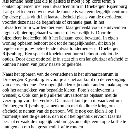
Als iemand heengaat die je geliefd is moet je op korte termijn
contact opnemen met een uitvaartcentrum in Driebergen Rijsenburg
Lang niet iedereen weet wat de functie is van een dergelijk centrum.
Op deze plaats vindt het laatste afscheid plaats van de overledene
voordat deze naar de begrafenis of crematie gaat. In het
uitvaartcentrum worden dierbaren klaargemaakt voor de uitvaart en
liggen zij hier opgebaard wanneer dit wenselijk is. Door de
bijzondere koelcellen blijft het lichaam goed bewaard. In eigen
woning opbaren behoort ook tot de mogelijkheden, dit kun je
regelen met jouw betreffende uitvaartondernemer in Driebergen
Rijsenburg. Een speciaal koelelement huren behoort ook tot de
opties. Door deze optie zal je in staat zijn om langduriger afscheid te
kunnen nemen van jouw naaste of geliefde.
Naast het opbaren van de overledenen is het uitvaartcentrum in
Driebergen Rijsenburg er voor je als het aankomt op de verzorging
van de overledene. De mogelijkheden zijn onder andere make-up en
ook het aantrekken van bepaalde kleren. Foto’s aanleveren is
wenselijk. Ook kun je bij allerlei uitvaartcentra bijstaan met de
verzorging voor het vertrek. Daarnaast kunt je in uitvaartcentrum
Driebergen Rijsenburg samenkomen met de directe kring om
afscheid te nemen van de persoon. Wil je nog een klein 1 op 1
momentje met de geliefde, dan is dit het ogenblik ervoor. Daarna
bestaat er vaak de mogelijkheid om gezamenlijk een kopje koffie te
nuttigen en om het gezamenlijk af te ronden.