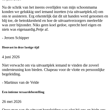
Na de schrik van het ineens overlijden van mijn schoonmama
konden we gelukkig snel iemand inzetten (via uitvaartplek.nl) om
ons te assisteren. Erg erkentelijk dat dit uit handen werd genomen en
blij toe, de betrokkenheid en hoe de uitvaartverzorgers meeleefde
was zeer bijzonder. Niks geen koel gedoe, oprecht heel eigen en
niets was eigenaardig.Petje af.
- Jeroen Schipper
Houvast in deze lastige tijd
4 juni 2026
Niet verwacht om via uitvaartplek iemand te vinden die zoveel
ondersteuning kon bieden. Chapeau voor de vlotte en persoonlijke
begeleiding.
- Martinus van de Velde
Een intieme teraardebestelling
26 mei 2026
Onze man van de uitvaart begeleiding was vlot bij ons en hielp ons