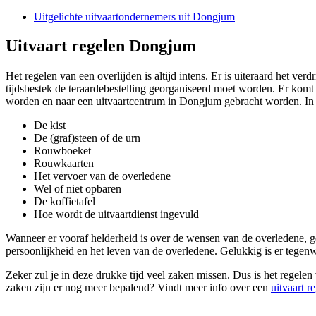
Uitgelichte uitvaartondernemers uit Dongjum
Uitvaart regelen Dongjum
Het regelen van een overlijden is altijd intens. Er is uiteraard het ve
tijdsbestek de teraardebestelling georganiseerd moet worden. Er komt 
worden en naar een uitvaartcentrum in Dongjum gebracht worden. In d
De kist
De (graf)steen of de urn
Rouwboeket
Rouwkaarten
Het vervoer van de overledene
Wel of niet opbaren
De koffietafel
Hoe wordt de uitvaartdienst ingevuld
Wanneer er vooraf helderheid is over de wensen van de overledene, geef
persoonlijkheid en het leven van de overledene. Gelukkig is er tegenw
Zeker zul je in deze drukke tijd veel zaken missen. Dus is het regel
zaken zijn er nog meer bepalend? Vindt meer info over een
uitvaart r