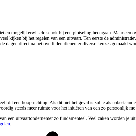
rdriet en mogelijkerwijs de schok bij een plotseling heengaan. Maar een 
veel kijken bij het regelen van een uitvaart. Ten eerste de administrati
e dagen direct na het overlijden dienen er diverse keuzes gemaakt wor
t dit een hoop richting. Als dit niet het geval is zul je als nabestaan
oordig steeds meer ruimte voor het initiëren van een zo persoonlijk mo
en van een uitvaartondernemer zo fundamenteel. Veel zaken worden je u
egelen
.