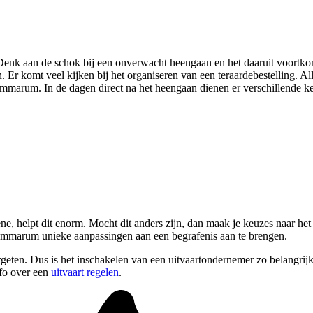
 Denk aan de schok bij een onverwacht heengaan en het daaruit voortk
en. Er komt veel kijken bij het organiseren van een teraardebestelling
marum. In de dagen direct na het heengaan dienen er verschillende ke
e, helpt dit enorm. Mocht dit anders zijn, dan maak je keuzes naar het b
zummarum unieke aanpassingen aan een begrafenis aan te brengen.
geten. Dus is het inschakelen van een uitvaartondernemer zo belangrij
nfo over een
uitvaart regelen
.