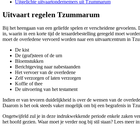
Uitgelichte uitvaartondernemers uit Tzummarum
Uitvaart regelen Tzummarum
Bij het heengaan van een geliefde spelen er verscheidene gevoelens.
in, waarin in een korte tijd de teraardebestelling geregeld moet word
moet de overledene vervoerd worden naar een uitvaartcentrum in Tzum
De kist
De (graf)steen of de urn
Bloemstukken
Berichtgeving naar nabestaanden
Het vervoer van de overledene
Zelf verzorgen of laten verzorgen
Koffie of thee
De uitvoering van het testament
Indien er van tevoren duidelijkheid is over de wensen van de overleden
Daarom is het ook steeds vaker mogelijk om bij een begrafenis in T
Ongetwijfeld zul je in deze indrukwekkende periode enkele zaken ver
het hoofd gezien. Waar moet je verder nog bij stil staan? Lees meer i