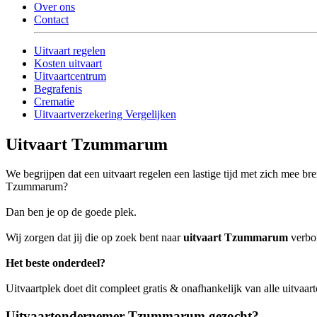
Over ons
Contact
Uitvaart regelen
Kosten uitvaart
Uitvaartcentrum
Begrafenis
Crematie
Uitvaartverzekering Vergelijken
Uitvaart Tzummarum
We begrijpen dat een uitvaart regelen een lastige tijd met zich mee b
Tzummarum?
Dan ben je op de goede plek.
Wij zorgen dat jij die op zoek bent naar
uitvaart Tzummarum
verbon
Het beste onderdeel?
Uitvaartplek doet dit compleet gratis & onafhankelijk van alle uitva
Uitvaartondernemer Tzummarum gezocht?