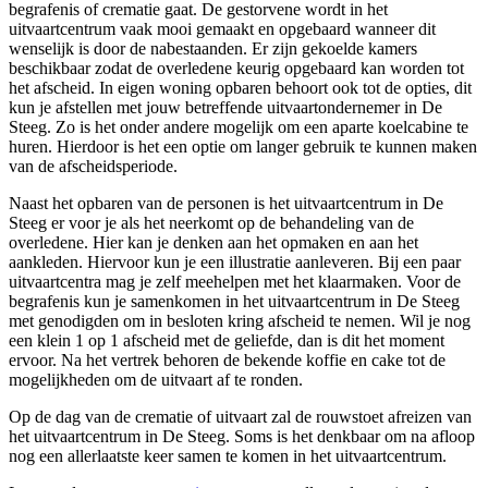
begrafenis of crematie gaat. De gestorvene wordt in het
uitvaartcentrum vaak mooi gemaakt en opgebaard wanneer dit
wenselijk is door de nabestaanden. Er zijn gekoelde kamers
beschikbaar zodat de overledene keurig opgebaard kan worden tot
het afscheid. In eigen woning opbaren behoort ook tot de opties, dit
kun je afstellen met jouw betreffende uitvaartondernemer in De
Steeg. Zo is het onder andere mogelijk om een aparte koelcabine te
huren. Hierdoor is het een optie om langer gebruik te kunnen maken
van de afscheidsperiode.
Naast het opbaren van de personen is het uitvaartcentrum in De
Steeg er voor je als het neerkomt op de behandeling van de
overledene. Hier kan je denken aan het opmaken en aan het
aankleden. Hiervoor kun je een illustratie aanleveren. Bij een paar
uitvaartcentra mag je zelf meehelpen met het klaarmaken. Voor de
begrafenis kun je samenkomen in het uitvaartcentrum in De Steeg
met genodigden om in besloten kring afscheid te nemen. Wil je nog
een klein 1 op 1 afscheid met de geliefde, dan is dit het moment
ervoor. Na het vertrek behoren de bekende koffie en cake tot de
mogelijkheden om de uitvaart af te ronden.
Op de dag van de crematie of uitvaart zal de rouwstoet afreizen van
het uitvaartcentrum in De Steeg. Soms is het denkbaar om na afloop
nog een allerlaatste keer samen te komen in het uitvaartcentrum.