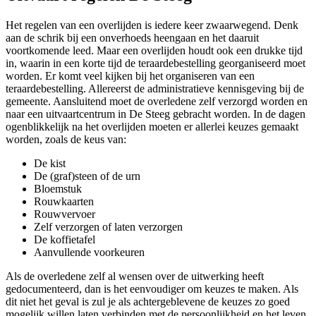
Het regelen van een overlijden is iedere keer zwaarwegend. Denk
aan de schrik bij een onverhoeds heengaan en het daaruit
voortkomende leed. Maar een overlijden houdt ook een drukke tijd
in, waarin in een korte tijd de teraardebestelling georganiseerd moet
worden. Er komt veel kijken bij het organiseren van een
teraardebestelling. Allereerst de administratieve kennisgeving bij de
gemeente. Aansluitend moet de overledene zelf verzorgd worden en
naar een uitvaartcentrum in De Steeg gebracht worden. In de dagen
ogenblikkelijk na het overlijden moeten er allerlei keuzes gemaakt
worden, zoals de keus van:
De kist
De (graf)steen of de urn
Bloemstuk
Rouwkaarten
Rouwvervoer
Zelf verzorgen of laten verzorgen
De koffietafel
Aanvullende voorkeuren
Als de overledene zelf al wensen over de uitwerking heeft
gedocumenteerd, dan is het eenvoudiger om keuzes te maken. Als
dit niet het geval is zul je als achtergeblevene de keuzes zo goed
mogelijk willen laten verbinden met de persoonlijkheid en het leven