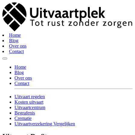
Home
Blog
Over ons
Contact
Home
Blog
Over ons
Contact
Uitvaart regelen
Kosten uitvaart
Uitvaartcentrum
Begrafenis
Crematie
Uitvaartverzekering Vergelijken