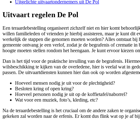
Uitgelichte uitvaartondernemers uit De Pol
Uitvaart regelen De Pol
Een teraardebestelling organiseert zichzelf niet en hier komt behoorlij
willen familieleden of vrienden je hierbij assisteren, maar je kunt dit
werkelijk de stappen die genomen moeten worden? Alles ontstaat bij he
gemeente ontvang je een verlof, zodat je de begrafenis of crematie in 
hoogte moeten stellen rondom het heengaan. Je kunt ervoor kiezen om i
Dan is het tijd voor de praktische invulling van de begrafenis. Hierme
wilsbeschikking te kijken van de overledene, hier is veelal wat in ged
passen. De uitvaartdiensten kunnen hier dan ook op worden afgestem
Hoeveel mensen nodig je uit voor de plechtigheid?
Besloten kring of open kring?
Hoeveel personen nodig je uit op de koffietafel/naborrel?
Wat voor een muziek, foto’s, kleding, etc?
Na de teraardebestelling is het cruciaal om de andere zaken te organ
gekeken zal worden naar de erfenis. Er komt dus flink wat op je af bi