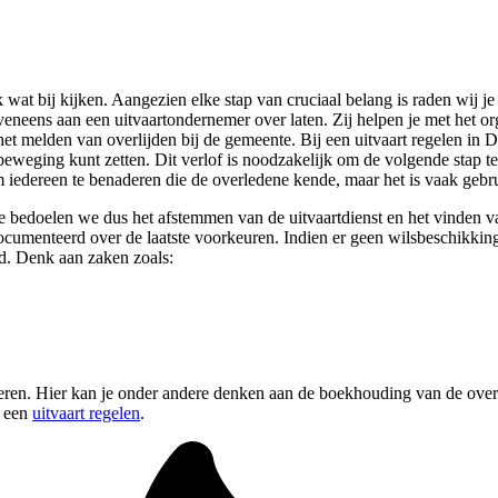
k wat bij kijken. Aangezien elke stap van cruciaal belang is raden wij je
 eveneens aan een uitvaartondernemer over laten. Zij helpen je met het or
t melden van overlijden bij de gemeente. Bij een uitvaart regelen in D
beweging kunt zetten. Dit verlof is noodzakelijk om de volgende stap te
edereen te benaderen die de overledene kende, maar het is vaak gebruik
e bedoelen we dus het afstemmen van de uitvaartdienst en het vinden van
ocumenteerd over de laatste voorkeuren. Indien er geen wilsbeschikking 
d. Denk aan zaken zoals:
iseren. Hier kan je onder andere denken aan de boekhouding van de overl
j een
uitvaart regelen
.