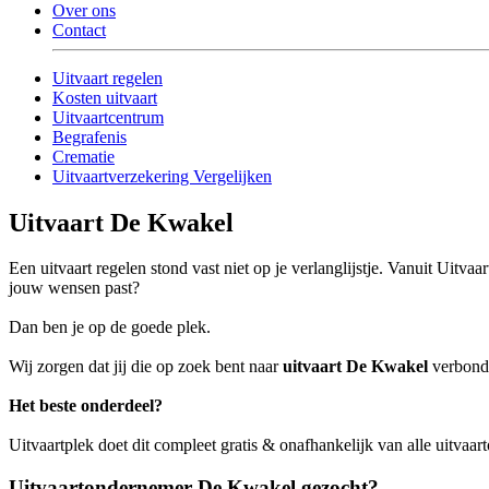
Over ons
Contact
Uitvaart regelen
Kosten uitvaart
Uitvaartcentrum
Begrafenis
Crematie
Uitvaartverzekering Vergelijken
Uitvaart De Kwakel
Een uitvaart regelen stond vast niet op je verlanglijstje. Vanuit Uit
jouw wensen past?
Dan ben je op de goede plek.
Wij zorgen dat jij die op zoek bent naar
uitvaart De Kwakel
verbonde
Het beste onderdeel?
Uitvaartplek doet dit compleet gratis & onafhankelijk van alle uitva
Uitvaartondernemer De Kwakel gezocht?