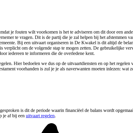
Omdat je fouten wilt voorkomen is het te adviseren om dit door een ander
nemer te vragen. Dit is de partij die je zal helpen bij het afstemmen v
emeente. Bij een uitvaart organiseren in De Kwakel is dit altijd de bel
 is verplicht om de volgende stap te mogen zetten. De gebruikelijke ve
door iedereen te informeren die de overledene kent.
elen. Hier bedoelen we dus op de uitvaartdiensten en op het regelen v
testament voorhanden is zul je je als naverwanten moeten inlezen: wat 
sproken is dit de periode waarin financiëel de balans wordt opgemaakt 
 je af bij een
uitvaart regelen
.