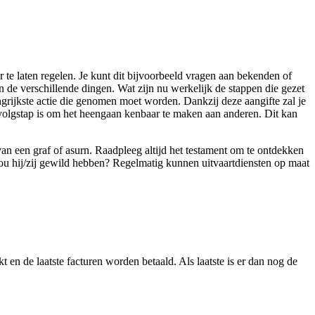
 te laten regelen. Je kunt dit bijvoorbeeld vragen aan bekenden of
an de verschillende dingen. Wat zijn nu werkelijk de stappen die gezet
angrijkste actie die genomen moet worden. Dankzij deze aangifte zal je
rvolgstap is om het heengaan kenbaar te maken aan anderen. Dit kan
an een graf of asurn. Raadpleeg altijd het testament om te ontdekken
zou hij/zij gewild hebben? Regelmatig kunnen uitvaartdiensten op maat
en de laatste facturen worden betaald. Als laatste is er dan nog de