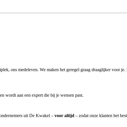
vaartplek, ons medeleven. We maken het geregel graag draaglijker voor je
n wordt aan een expert die bij je wensen past.
artondernemers uit De Kwakel –
voor altijd
– zodat onze klanten het bes