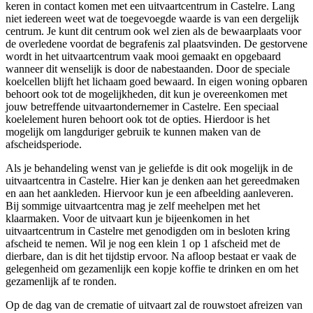
keren in contact komen met een uitvaartcentrum in Castelre. Lang
niet iedereen weet wat de toegevoegde waarde is van een dergelijk
centrum. Je kunt dit centrum ook wel zien als de bewaarplaats voor
de overledene voordat de begrafenis zal plaatsvinden. De gestorvene
wordt in het uitvaartcentrum vaak mooi gemaakt en opgebaard
wanneer dit wenselijk is door de nabestaanden. Door de speciale
koelcellen blijft het lichaam goed bewaard. In eigen woning opbaren
behoort ook tot de mogelijkheden, dit kun je overeenkomen met
jouw betreffende uitvaartondernemer in Castelre. Een speciaal
koelelement huren behoort ook tot de opties. Hierdoor is het
mogelijk om langduriger gebruik te kunnen maken van de
afscheidsperiode.
Als je behandeling wenst van je geliefde is dit ook mogelijk in de
uitvaartcentra in Castelre. Hier kan je denken aan het gereedmaken
en aan het aankleden. Hiervoor kun je een afbeelding aanleveren.
Bij sommige uitvaartcentra mag je zelf meehelpen met het
klaarmaken. Voor de uitvaart kun je bijeenkomen in het
uitvaartcentrum in Castelre met genodigden om in besloten kring
afscheid te nemen. Wil je nog een klein 1 op 1 afscheid met de
dierbare, dan is dit het tijdstip ervoor. Na afloop bestaat er vaak de
gelegenheid om gezamenlijk een kopje koffie te drinken en om het
gezamenlijk af te ronden.
Op de dag van de crematie of uitvaart zal de rouwstoet afreizen van