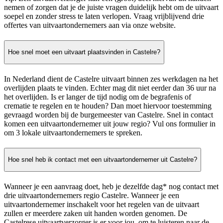
nemen of zorgen dat je de juiste vragen duidelijk hebt om de uitvaart
soepel en zonder stress te laten verlopen. Vraag vrijblijvend drie
offertes van uitvaartondernemers aan via onze website.
Hoe snel moet een uitvaart plaatsvinden in Castelre?
In Nederland dient de Castelre uitvaart binnen zes werkdagen na het
overlijden plaats te vinden. Echter mag dit niet eerder dan 36 uur na
het overlijden. Is er langer de tijd nodig om de begrafenis of
crematie te regelen en te houden? Dan moet hiervoor toestemming
gevraagd worden bij de burgemeester van Castelre. Snel in contact
komen een uitvaartondernemer uit jouw regio? Vul ons formulier in
om 3 lokale uitvaartondernemers te spreken.
Hoe snel heb ik contact met een uitvaartondernemer uit Castelre?
Wanneer je een aanvraag doet, heb je dezelfde dag* nog contact met
drie uitvaartondernemers regio Castelre. Wanneer je een
uitvaartondernemer inschakelt voor het regelen van de uitvaart
zullen er meerdere zaken uit handen worden genomen. De
Castelrese uitvaartverzorger is er voor jou, om te luisteren naar de