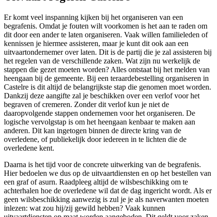
Er komt veel inspanning kijken bij het organiseren van een
begrafenis. Omdat je fouten wilt voorkomen is het aan te raden om
dit door een ander te laten organiseren. Vaak willen familieleden of
kennissen je hiermee assisteren, maar je kunt dit ook aan een
uitvaartondernemer over laten. Dit is de partij die je zal assisteren bij
het regelen van de verschillende zaken. Wat zijn nu werkelijk de
stappen die gezet moeten worden? Alles ontstaat bij het melden van
heengaan bij de gemeente. Bij een teraardebestelling organiseren in
Castelre is dit altijd de belangrijkste stap die genomen moet worden.
Dankzij deze aangifte zal je beschikken over een verlof voor het
begraven of cremeren. Zonder dit verlof kun je niet de
daaropvolgende stappen ondernemen voor het organiseren. De
logische vervolgstap is om het heengaan kenbaar te maken aan
anderen. Dit kan ingetogen binnen de directe kring van de
overledene, of publiekelijk door iedereen in te lichten die de
overledene kent.
Daarna is het tijd voor de concrete uitwerking van de begrafenis.
Hier bedoelen we dus op de uitvaartdiensten en op het bestellen van
een graf of asurn. Raadpleeg altijd de wilsbeschikking om te
achterhalen hoe de overledene wil dat de dag ingericht wordt. Als er
geen wilsbeschikking aanwezig is zul je je als naverwanten moeten
inlezen: wat zou hij/zij gewild hebben? Vaak kunnen
uitvaartdiensten op maat worden aangeboden. Dit geldt voor zaken