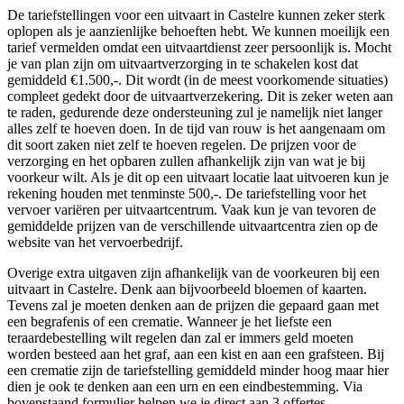
De tariefstellingen voor een uitvaart in Castelre kunnen zeker sterk
oplopen als je aanzienlijke behoeften hebt. We kunnen moeilijk een
tarief vermelden omdat een uitvaartdienst zeer persoonlijk is. Mocht
je van plan zijn om uitvaartverzorging in te schakelen kost dat
gemiddeld €1.500,-. Dit wordt (in de meest voorkomende situaties)
compleet gedekt door de uitvaartverzekering. Dit is zeker weten aan
te raden, gedurende deze ondersteuning zul je namelijk niet langer
alles zelf te hoeven doen. In de tijd van rouw is het aangenaam om
dit soort zaken niet zelf te hoeven regelen. De prijzen voor de
verzorging en het opbaren zullen afhankelijk zijn van wat je bij
voorkeur wilt. Als je dit op een uitvaart locatie laat uitvoeren kun je
rekening houden met tenminste 500,-. De tariefstelling voor het
vervoer variëren per uitvaartcentrum. Vaak kun je van tevoren de
gemiddelde prijzen van de verschillende uitvaartcentra zien op de
website van het vervoerbedrijf.
Overige extra uitgaven zijn afhankelijk van de voorkeuren bij een
uitvaart in Castelre. Denk aan bijvoorbeeld bloemen of kaarten.
Tevens zal je moeten denken aan de prijzen die gepaard gaan met
een begrafenis of een crematie. Wanneer je het liefste een
teraardebestelling wilt regelen dan zal er immers geld moeten
worden besteed aan het graf, aan een kist en aan een grafsteen. Bij
een crematie zijn de tariefstelling gemiddeld minder hoog maar hier
dien je ook te denken aan een urn en een eindbestemming. Via
bovenstaand formulier helpen we je direct aan 3 offertes.