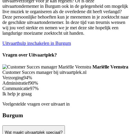
uitvaartverzorger voor je kan regelen? Of is deze
uitvaartondernemer in Burgum ook in de gelegenheid om mogelijk
live muziek te organiseren als de overledene dit heeft verlangd?
Deze persoonlijke behoeften kun je meenemen in je zoektocht naar
de geschikte uitvaartondernemer. In deze tijd van treurnis wensen
wij jou veel sterkte en nemen we je met deze site hopelijk een
langdurige moeizame zoektocht uit handen.
Uitvaarthulp inschakelen in Burgum
Vragen over Uitvaartplek?
Mariëlle Veenstra
Customer Succes manager bij uitvaartplek.nl
Verzorging
94%
Administratief
90%
Communicatie
97%
Ik help je graag
Veelgestelde vragen over uitvaart in
Burgum
Wat maakt uitvaartplek speciaal?