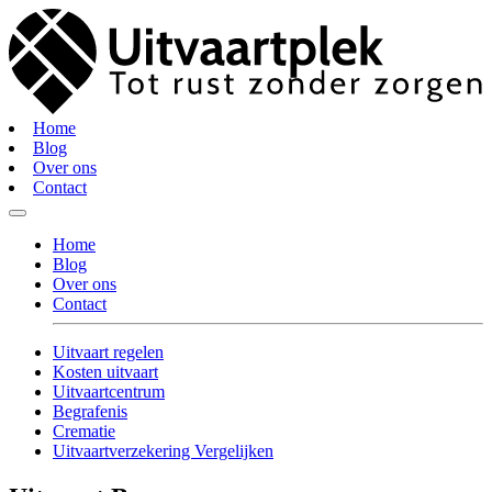
Home
Blog
Over ons
Contact
Home
Blog
Over ons
Contact
Uitvaart regelen
Kosten uitvaart
Uitvaartcentrum
Begrafenis
Crematie
Uitvaartverzekering Vergelijken