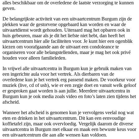
alles beschikbaar om de overledene de laatste verzorging te kunnen
geven.
De belangrijkste activiteit van een uitvaartcentrum Burgum zijn de
plekken waar de gestorvene opgebaard kan worden en waar de
uitvaartdienst wordt gehouden. Uiteraard mag het opbaren ook in
huis gebeuren, maar als je dit het liefste niet hebt, dan heeft het
uitvaartcentrum hier alle faciliteiten voor. Je kunt hier een ogenblik
kiezen om voorafgaande aan de uitvaart een condoleance te
organiseren voor alle belangstellenden, maar je mag het ook privé
houden voor alleen familieleden.
In vrijwel alle uitvaartcentra in Burgum kun je gebruik maken van
een ingerichte aula voor het vertrek. Als dierbaren van de
overledene kun je het vertrek erg passend maken. De voorkeur voor
muziek (live, cd of usb), wie er een zegje doet en vanuit welk geloof
er gesproken gaat worden is aan jullie. Meerdere uitvaartcentra in
Burgum kun je ook media zoals video en foto’s laten zien tijdens het
afscheid.
Wanneer het afscheid is genomen kun je vervolgens veelal nog wat
eten en drinken in het uitvaartcentrum. Dit kan een eenvoudige
koffietafel zijn, maar ook overvloedig. Vergelijk daarom de diverse
uitvaartcentra in Burgum met elkaar en maak een bewuste keus voor
een uitvaartcentrum die aan alle wensen kan voldoen.