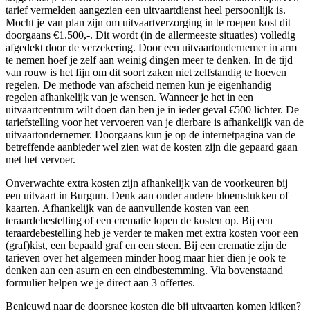
tarief vermelden aangezien een uitvaartdienst heel persoonlijk is.
Mocht je van plan zijn om uitvaartverzorging in te roepen kost dit
doorgaans €1.500,-. Dit wordt (in de allermeeste situaties) volledig
afgedekt door de verzekering. Door een uitvaartondernemer in arm
te nemen hoef je zelf aan weinig dingen meer te denken. In de tijd
van rouw is het fijn om dit soort zaken niet zelfstandig te hoeven
regelen. De methode van afscheid nemen kun je eigenhandig
regelen afhankelijk van je wensen. Wanneer je het in een
uitvaartcentrum wilt doen dan ben je in ieder geval €500 lichter. De
tariefstelling voor het vervoeren van je dierbare is afhankelijk van de
uitvaartondernemer. Doorgaans kun je op de internetpagina van de
betreffende aanbieder wel zien wat de kosten zijn die gepaard gaan
met het vervoer.
Onverwachte extra kosten zijn afhankelijk van de voorkeuren bij
een uitvaart in Burgum. Denk aan onder andere bloemstukken of
kaarten. Afhankelijk van de aanvullende kosten van een
teraardebestelling of een crematie lopen de kosten op. Bij een
teraardebestelling heb je verder te maken met extra kosten voor een
(graf)kist, een bepaald graf en een steen. Bij een crematie zijn de
tarieven over het algemeen minder hoog maar hier dien je ook te
denken aan een asurn en een eindbestemming. Via bovenstaand
formulier helpen we je direct aan 3 offertes.
Benieuwd naar de doorsnee kosten die bij uitvaarten komen kijken?