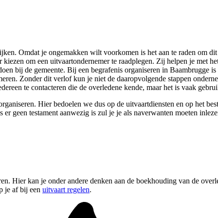
j kijken. Omdat je ongemakken wilt voorkomen is het aan te raden om dit 
 kiezen om een uitvaartondernemer te raadplegen. Zij helpen je met het 
te doen bij de gemeente. Bij een begrafenis organiseren in Baambrugge is
emeren. Zonder dit verlof kun je niet de daaropvolgende stappen onder
reen te contacteren die de overledene kende, maar het is vaak gebruike
organiseren. Hier bedoelen we dus op de uitvaartdiensten en op het beste
ls er geen testament aanwezig is zul je je als naverwanten moeten inlez
ren. Hier kan je onder andere denken aan de boekhouding van de overled
 je af bij een
uitvaart regelen
.