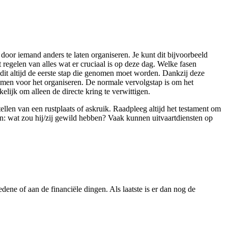
door iemand anders te laten organiseren. Je kunt dit bijvoorbeeld
regelen van alles wat er cruciaal is op deze dag. Welke fasen
 dit altijd de eerste stap die genomen moet worden. Dankzij deze
nemen voor het organiseren. De normale vervolgstap is om het
lijk om alleen de directe kring te verwittigen.
llen van een rustplaats of askruik. Raadpleeg altijd het testament om
en: wat zou hij/zij gewild hebben? Vaak kunnen uitvaartdiensten op
ene of aan de financiële dingen. Als laatste is er dan nog de