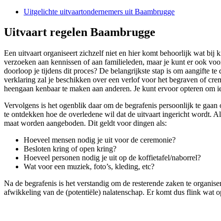
Uitgelichte uitvaartondernemers uit Baambrugge
Uitvaart regelen Baambrugge
Een uitvaart organiseert zichzelf niet en hier komt behoorlijk wat bi
verzoeken aan kennissen of aan familieleden, maar je kunt er ook voor
doorloop je tijdens dit proces? De belangrijkste stap is om aangifte 
verklaring zal je beschikken over een verlof voor het begraven of cr
heengaan kenbaar te maken aan anderen. Je kunt ervoor opteren om iede
Vervolgens is het ogenblik daar om de begrafenis persoonlijk te gaan 
te ontdekken hoe de overledene wil dat de uitvaart ingericht wordt. A
maat worden aangeboden. Dit geldt voor dingen als:
Hoeveel mensen nodig je uit voor de ceremonie?
Besloten kring of open kring?
Hoeveel personen nodig je uit op de koffietafel/naborrel?
Wat voor een muziek, foto’s, kleding, etc?
Na de begrafenis is het verstandig om de resterende zaken te organise
afwikkeling van de (potentiële) nalatenschap. Er komt dus flink wat op