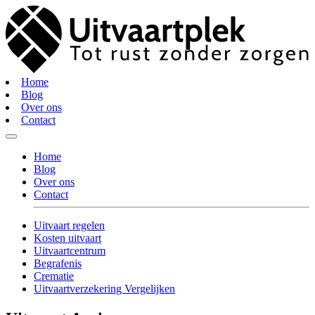
Home
Blog
Over ons
Contact
Home
Blog
Over ons
Contact
Uitvaart regelen
Kosten uitvaart
Uitvaartcentrum
Begrafenis
Crematie
Uitvaartverzekering Vergelijken