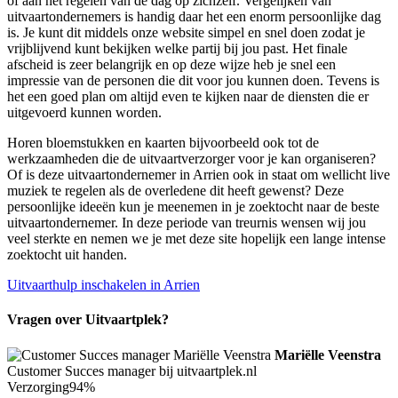
of aan het regelen van de dag op zichzelf. Vergelijken van
uitvaartondernemers is handig daar het een enorm persoonlijke dag
is. Je kunt dit middels onze website simpel en snel doen zodat je
vrijblijvend kunt bekijken welke partij bij jou past. Het finale
afscheid is zeer belangrijk en op deze wijze heb je snel een
impressie van de personen die dit voor jou kunnen doen. Tevens is
het een goed plan om altijd even te kijken naar de diensten die er
uitgevoerd kunnen worden.
Horen bloemstukken en kaarten bijvoorbeeld ook tot de
werkzaamheden die de uitvaartverzorger voor je kan organiseren?
Of is deze uitvaartondernemer in Arrien ook in staat om wellicht live
muziek te regelen als de overledene dit heeft gewenst? Deze
persoonlijke ideeën kun je meenemen in je zoektocht naar de beste
uitvaartondernemer. In deze periode van treurnis wensen wij jou
veel sterkte en nemen we je met deze site hopelijk een lange intense
zoektocht uit handen.
Uitvaarthulp inschakelen in Arrien
Vragen over Uitvaartplek?
Mariëlle Veenstra
Customer Succes manager bij uitvaartplek.nl
Verzorging
94%