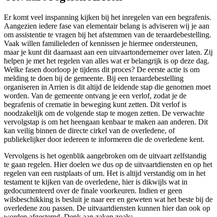
Er komt veel inspanning kijken bij het inregelen van een begrafenis.
Aangezien iedere fase van elementair belang is adviseren wij je aan
om assistentie te vragen bij het afstemmen van de teraardebestelling.
Vaak willen familieleden of kennissen je hiermee ondersteunen,
maar je kunt dit daarnaast aan een uitvaartondernemer over laten. Zij
helpen je met het regelen van alles wat er belangrijk is op deze dag.
Welke fasen doorloop je tijdens dit proces? De eerste actie is om
melding te doen bij de gemeente. Bij een teraardebestelling
organiseren in Arrien is dit altijd de leidende stap die genomen moet
worden. Van de gemeente ontvang je een verlof, zodat je de
begrafenis of crematie in beweging kunt zetten. Dit verlof is
noodzakelijk om de volgende stap te mogen zetten. De verwachte
vervolgstap is om het heengaan kenbaar te maken aan anderen. Dit
kan veilig binnen de directe cirkel van de overledene, of
publiekelijker door iedereen te informeren die de overledene kent.
Vervolgens is het ogenblik aangebroken om de uitvaart zelfstandig
te gaan regelen. Hier doelen we dus op de uitvaartdiensten en op het
regelen van een rustplaats of urn. Het is altijd verstandig om in het
testament te kijken van de overledene, hier is dikwijls wat in
gedocumenteerd over de finale voorkeuren. Indien er geen
wilsbeschikking is besluit je naar eer en geweten wat het beste bij de
overledene zou passen. De uitvaartdiensten kunnen hier dan ook op
worden afgestemd. Denk aan zaken zoals: