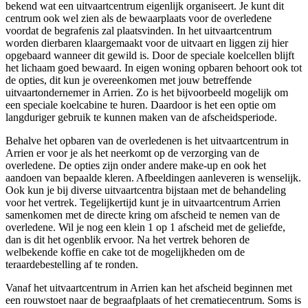
bekend wat een uitvaartcentrum eigenlijk organiseert. Je kunt dit
centrum ook wel zien als de bewaarplaats voor de overledene
voordat de begrafenis zal plaatsvinden. In het uitvaartcentrum
worden dierbaren klaargemaakt voor de uitvaart en liggen zij hier
opgebaard wanneer dit gewild is. Door de speciale koelcellen blijft
het lichaam goed bewaard. In eigen woning opbaren behoort ook tot
de opties, dit kun je overeenkomen met jouw betreffende
uitvaartondernemer in Arrien. Zo is het bijvoorbeeld mogelijk om
een speciale koelcabine te huren. Daardoor is het een optie om
langduriger gebruik te kunnen maken van de afscheidsperiode.
Behalve het opbaren van de overledenen is het uitvaartcentrum in
Arrien er voor je als het neerkomt op de verzorging van de
overledene. De opties zijn onder andere make-up en ook het
aandoen van bepaalde kleren. Afbeeldingen aanleveren is wenselijk.
Ook kun je bij diverse uitvaartcentra bijstaan met de behandeling
voor het vertrek. Tegelijkertijd kunt je in uitvaartcentrum Arrien
samenkomen met de directe kring om afscheid te nemen van de
overledene. Wil je nog een klein 1 op 1 afscheid met de geliefde,
dan is dit het ogenblik ervoor. Na het vertrek behoren de
welbekende koffie en cake tot de mogelijkheden om de
teraardebestelling af te ronden.
Vanaf het uitvaartcentrum in Arrien kan het afscheid beginnen met
een rouwstoet naar de begraafplaats of het crematiecentrum. Soms is