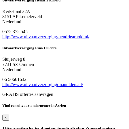
Uitvaartverzorging Hendrie Arnold
Kerkstraat 32A
8151 AP Lemelerveld
Nederland
0572 372 545
http://www.uitvaartverzorging-hendriearnold.nl/
Uitvaartverzorging Rina Uulders
Sluijerweg 8
7731 SZ Ommen
Nederland
06 50661632
http://www.uitvaartverzorgingrinauulders.nl/
GRATIS offertes aanvragen
Vind een uitvaartondernemer in Arrien
×
Uitvaarthulp in Arrien inschakelen (verzekering