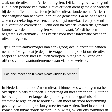
zaak om de uitvaart in Arrien te regelen. Dit kan erg overweldigend
zijn in een periode van rouw. Het overlijden dient gemeld te worden
bij de betreffende huisarts en je (of de uitvaartondernemer Arrien)
doet aangifte van het overlijden bij de gemeente. Ga na of er reeds
zaken (verzekering, wensen, adressenlijst rouwkaart etc.) bekend
zijn vanuit de overledene. Denk ook na over de kosten die gemaakt
kunnen worden in het regelen van de uitvaart. Wordt het een
begrafenis of crematie? Lees verder voor meer informatie over een
uitvaart regelen.
Tip: Een uitvaartverzorger kan een (groot) deel hiervan uit handen
nemen of zorgen dat je de juiste vragen duidelijk hebt om de uitvaart
soepel en zonder stress te laten verlopen. Vraag vrijblijvend drie
offertes van uitvaartondernemers aan via onze website.
Hoe snel moet een uitvaart plaatsvinden in Arrien?
In Nederland dient de Arrien uitvaart binnen zes werkdagen na het
overlijden plaats te vinden. Echter mag dit niet eerder dan 36 uur na
het overlijden. Is er langer de tijd nodig om de begrafenis of
crematie te regelen en te houden? Dan moet hiervoor toestemming
gevraagd worden bij de burgemeester van Arrien. Snel in contact
komen een uitvaartondernemer uit jouw regio? Vul ons formulier in