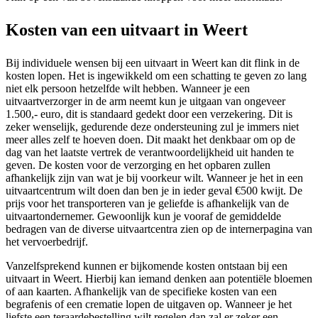
Kosten van een uitvaart in Weert
Bij individuele wensen bij een uitvaart in Weert kan dit flink in de
kosten lopen. Het is ingewikkeld om een schatting te geven zo lang
niet elk persoon hetzelfde wilt hebben. Wanneer je een
uitvaartverzorger in de arm neemt kun je uitgaan van ongeveer
1.500,- euro, dit is standaard gedekt door een verzekering. Dit is
zeker wenselijk, gedurende deze ondersteuning zul je immers niet
meer alles zelf te hoeven doen. Dit maakt het denkbaar om op de
dag van het laatste vertrek de verantwoordelijkheid uit handen te
geven. De kosten voor de verzorging en het opbaren zullen
afhankelijk zijn van wat je bij voorkeur wilt. Wanneer je het in een
uitvaartcentrum wilt doen dan ben je in ieder geval €500 kwijt. De
prijs voor het transporteren van je geliefde is afhankelijk van de
uitvaartondernemer. Gewoonlijk kun je vooraf de gemiddelde
bedragen van de diverse uitvaartcentra zien op de internerpagina van
het vervoerbedrijf.
Vanzelfsprekend kunnen er bijkomende kosten ontstaan bij een
uitvaart in Weert. Hierbij kan iemand denken aan potentiële bloemen
of aan kaarten. Afhankelijk van de specifieke kosten van een
begrafenis of een crematie lopen de uitgaven op. Wanneer je het
liefste een teraardebestelling wilt regelen dan zal er zeker een