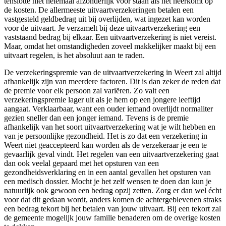
tenslotte niet helemaal afzonderlijk voor staan als het neerkomt op
de kosten. De allermeeste uitvaartverzekeringen betalen een
vastgesteld geldbedrag uit bij overlijden, wat ingezet kan worden
voor de uitvaart. Je verzamelt bij deze uitvaartverzekering een
vaststaand bedrag bij elkaar. Een uitvaartverzekering is niet vereist.
Maar, omdat het omstandigheden zoveel makkelijker maakt bij een
uitvaart regelen, is het absoluut aan te raden.
De verzekeringspremie van de uitvaartverzekering in Weert zal altijd
afhankelijk zijn van meerdere factoren. Dit is dan zeker de reden dat
de premie voor elk persoon zal variëren. Zo valt een
verzekeringspremie lager uit als je hem op een jongere leeftijd
aangaat. Verklaarbaar, want een ouder iemand overlijdt normaliter
gezien sneller dan een jonger iemand. Tevens is de premie
afhankelijk van het soort uitvaartverzekering wat je wilt hebben en
van je persoonlijke gezondheid. Het is zo dat een verzekering in
Weert niet geaccepteerd kan worden als de verzekeraar je een te
gevaarlijk geval vindt. Het regelen van een uitvaartverzekering gaat
dan ook veelal gepaard met het opsturen van een
gezondheidsverklaring en in een aantal gevallen het opsturen van
een medisch dossier. Mocht je het zelf wensen te doen dan kun je
natuurlijk ook gewoon een bedrag opzij zetten. Zorg er dan wel écht
voor dat dit gedaan wordt, anders komen de achtergeblevenen straks
een bedrag tekort bij het betalen van jouw uitvaart. Bij een tekort zal
de gemeente mogelijk jouw familie benaderen om de overige kosten