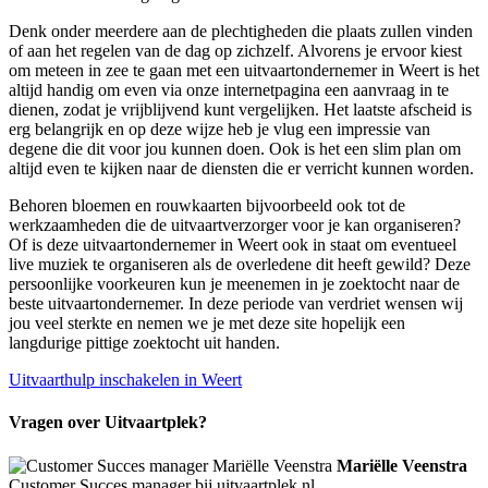
Denk onder meerdere aan de plechtigheden die plaats zullen vinden
of aan het regelen van de dag op zichzelf. Alvorens je ervoor kiest
om meteen in zee te gaan met een uitvaartondernemer in Weert is het
altijd handig om even via onze internetpagina een aanvraag in te
dienen, zodat je vrijblijvend kunt vergelijken. Het laatste afscheid is
erg belangrijk en op deze wijze heb je vlug een impressie van
degene die dit voor jou kunnen doen. Ook is het een slim plan om
altijd even te kijken naar de diensten die er verricht kunnen worden.
Behoren bloemen en rouwkaarten bijvoorbeeld ook tot de
werkzaamheden die de uitvaartverzorger voor je kan organiseren?
Of is deze uitvaartondernemer in Weert ook in staat om eventueel
live muziek te organiseren als de overledene dit heeft gewild? Deze
persoonlijke voorkeuren kun je meenemen in je zoektocht naar de
beste uitvaartondernemer. In deze periode van verdriet wensen wij
jou veel sterkte en nemen we je met deze site hopelijk een
langdurige pittige zoektocht uit handen.
Uitvaarthulp inschakelen in Weert
Vragen over Uitvaartplek?
Mariëlle Veenstra
Customer Succes manager bij uitvaartplek.nl