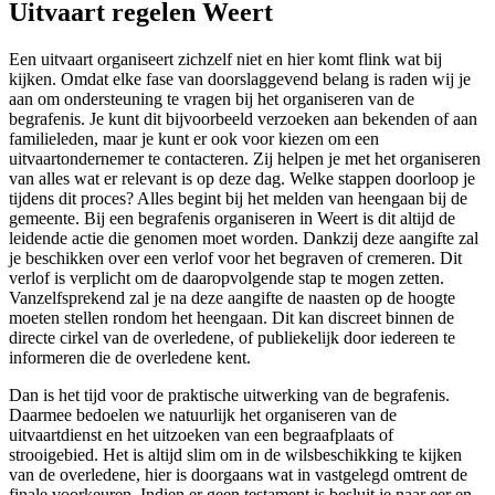
Uitvaart regelen Weert
Een uitvaart organiseert zichzelf niet en hier komt flink wat bij
kijken. Omdat elke fase van doorslaggevend belang is raden wij je
aan om ondersteuning te vragen bij het organiseren van de
begrafenis. Je kunt dit bijvoorbeeld verzoeken aan bekenden of aan
familieleden, maar je kunt er ook voor kiezen om een
uitvaartondernemer te contacteren. Zij helpen je met het organiseren
van alles wat er relevant is op deze dag. Welke stappen doorloop je
tijdens dit proces? Alles begint bij het melden van heengaan bij de
gemeente. Bij een begrafenis organiseren in Weert is dit altijd de
leidende actie die genomen moet worden. Dankzij deze aangifte zal
je beschikken over een verlof voor het begraven of cremeren. Dit
verlof is verplicht om de daaropvolgende stap te mogen zetten.
Vanzelfsprekend zal je na deze aangifte de naasten op de hoogte
moeten stellen rondom het heengaan. Dit kan discreet binnen de
directe cirkel van de overledene, of publiekelijk door iedereen te
informeren die de overledene kent.
Dan is het tijd voor de praktische uitwerking van de begrafenis.
Daarmee bedoelen we natuurlijk het organiseren van de
uitvaartdienst en het uitzoeken van een begraafplaats of
strooigebied. Het is altijd slim om in de wilsbeschikking te kijken
van de overledene, hier is doorgaans wat in vastgelegd omtrent de
finale voorkeuren. Indien er geen testament is besluit je naar eer en