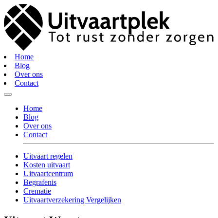
Home
Blog
Over ons
Contact
Home
Blog
Over ons
Contact
Uitvaart regelen
Kosten uitvaart
Uitvaartcentrum
Begrafenis
Crematie
Uitvaartverzekering Vergelijken