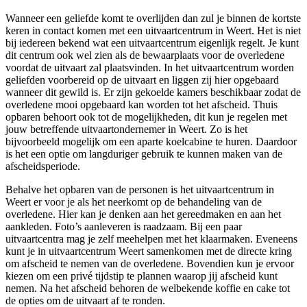
Wanneer een geliefde komt te overlijden dan zul je binnen de kortste
keren in contact komen met een uitvaartcentrum in Weert. Het is niet
bij iedereen bekend wat een uitvaartcentrum eigenlijk regelt. Je kunt
dit centrum ook wel zien als de bewaarplaats voor de overledene
voordat de uitvaart zal plaatsvinden. In het uitvaartcentrum worden
geliefden voorbereid op de uitvaart en liggen zij hier opgebaard
wanneer dit gewild is. Er zijn gekoelde kamers beschikbaar zodat de
overledene mooi opgebaard kan worden tot het afscheid. Thuis
opbaren behoort ook tot de mogelijkheden, dit kun je regelen met
jouw betreffende uitvaartondernemer in Weert. Zo is het
bijvoorbeeld mogelijk om een aparte koelcabine te huren. Daardoor
is het een optie om langduriger gebruik te kunnen maken van de
afscheidsperiode.
Behalve het opbaren van de personen is het uitvaartcentrum in
Weert er voor je als het neerkomt op de behandeling van de
overledene. Hier kan je denken aan het gereedmaken en aan het
aankleden. Foto’s aanleveren is raadzaam. Bij een paar
uitvaartcentra mag je zelf meehelpen met het klaarmaken. Eveneens
kunt je in uitvaartcentrum Weert samenkomen met de directe kring
om afscheid te nemen van de overledene. Bovendien kun je ervoor
kiezen om een privé tijdstip te plannen waarop jij afscheid kunt
nemen. Na het afscheid behoren de welbekende koffie en cake tot
de opties om de uitvaart af te ronden.