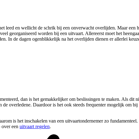
het leed en wellicht de schrik bij een onverwacht overlijden. Maar een 
 veel georganiseerd worden bij een uitvaart. Allereerst moet het heen
n. In de dagen ogenblikkelijk na het overlijden dienen er allerlei keu
enteerd, dan is het gemakkelijker om beslissingen te maken. Als dit niet
an de overledene. Daardoor is het ook steeds frequenter mogelijk om bij
Daarom is het inschakelen van een uitvaartondernemer zo fundamenteel.
o over een
uitvaart regelen
.