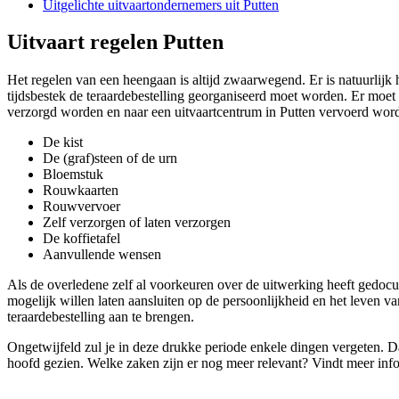
Uitgelichte uitvaartondernemers uit Putten
Uitvaart regelen Putten
Het regelen van een heengaan is altijd zwaarwegend. Er is natuurlijk 
tijdsbestek de teraardebestelling georganiseerd moet worden. Er moet
verzorgd worden en naar een uitvaartcentrum in Putten vervoerd worde
De kist
De (graf)steen of de urn
Bloemstuk
Rouwkaarten
Rouwvervoer
Zelf verzorgen of laten verzorgen
De koffietafel
Aanvullende wensen
Als de overledene zelf al voorkeuren over de uitwerking heeft gedocum
mogelijk willen laten aansluiten op de persoonlijkheid en het leven v
teraardebestelling aan te brengen.
Ongetwijfeld zul je in deze drukke periode enkele dingen vergeten. 
hoofd gezien. Welke zaken zijn er nog meer relevant? Vindt meer inf