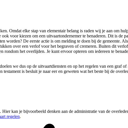
kijken. Omdat elke stap van elementair belang is raden wij je aan om hulp
 ook voor kiezen om een uitvaartondernemer te benaderen. Dit is de parti
 worden? De eerste actie is om melding te doen bij de gemeente. Als je
eschikken over een verlof voor het begraven of cremeren. Buiten dit verl
len rondom het overlijden. Je kunt ervoor opteren om iedereen te benade
bedoelen we dus op de uitvaartdiensten en op het regelen van een graf o
n testament is besluit je naar eer en geweten wat het beste bij de ove
. Hier kan je bijvoorbeeld denken aan de administratie van de overleden
aart regelen
.