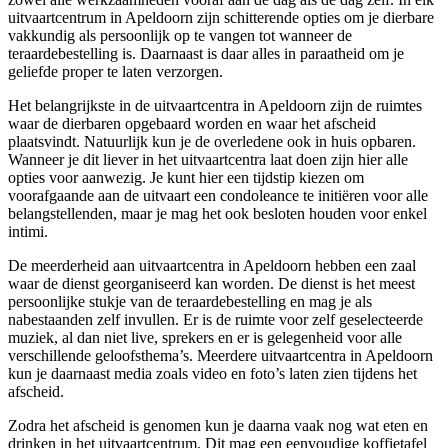
uitvaartcentrum in Apeldoorn zijn schitterende opties om je dierbare
vakkundig als persoonlijk op te vangen tot wanneer de
teraardebestelling is. Daarnaast is daar alles in paraatheid om je
geliefde proper te laten verzorgen.
Het belangrijkste in de uitvaartcentra in Apeldoorn zijn de ruimtes
waar de dierbaren opgebaard worden en waar het afscheid
plaatsvindt. Natuurlijk kun je de overledene ook in huis opbaren.
Wanneer je dit liever in het uitvaartcentra laat doen zijn hier alle
opties voor aanwezig. Je kunt hier een tijdstip kiezen om
voorafgaande aan de uitvaart een condoleance te initiëren voor alle
belangstellenden, maar je mag het ook besloten houden voor enkel
intimi.
De meerderheid aan uitvaartcentra in Apeldoorn hebben een zaal
waar de dienst georganiseerd kan worden. De dienst is het meest
persoonlijke stukje van de teraardebestelling en mag je als
nabestaanden zelf invullen. Er is de ruimte voor zelf geselecteerde
muziek, al dan niet live, sprekers en er is gelegenheid voor alle
verschillende geloofsthema’s. Meerdere uitvaartcentra in Apeldoorn
kun je daarnaast media zoals video en foto’s laten zien tijdens het
afscheid.
Zodra het afscheid is genomen kun je daarna vaak nog wat eten en
drinken in het uitvaartcentrum. Dit mag een eenvoudige koffietafel