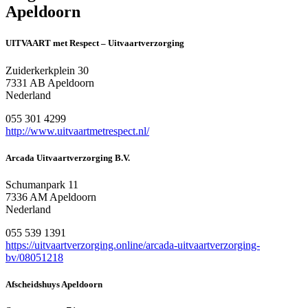
Apeldoorn
UITVAART met Respect – Uitvaartverzorging
Zuiderkerkplein 30
7331 AB Apeldoorn
Nederland
055 301 4299
http://www.uitvaartmetrespect.nl/
Arcada Uitvaartverzorging B.V.
Schumanpark 11
7336 AM Apeldoorn
Nederland
055 539 1391
https://uitvaartverzorging.online/arcada-uitvaartverzorging-
bv/08051218
Afscheidshuys Apeldoorn