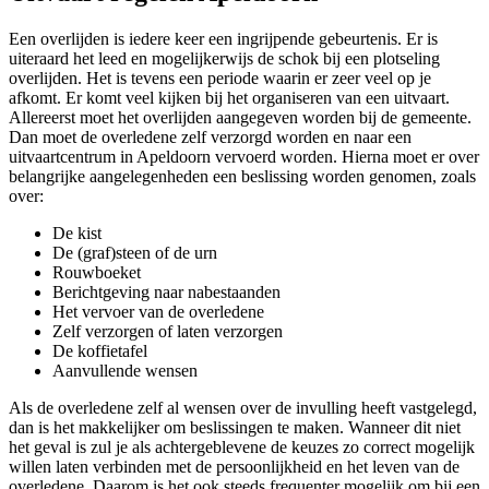
Een overlijden is iedere keer een ingrijpende gebeurtenis. Er is
uiteraard het leed en mogelijkerwijs de schok bij een plotseling
overlijden. Het is tevens een periode waarin er zeer veel op je
afkomt. Er komt veel kijken bij het organiseren van een uitvaart.
Allereerst moet het overlijden aangegeven worden bij de gemeente.
Dan moet de overledene zelf verzorgd worden en naar een
uitvaartcentrum in Apeldoorn vervoerd worden. Hierna moet er over
belangrijke aangelegenheden een beslissing worden genomen, zoals
over:
De kist
De (graf)steen of de urn
Rouwboeket
Berichtgeving naar nabestaanden
Het vervoer van de overledene
Zelf verzorgen of laten verzorgen
De koffietafel
Aanvullende wensen
Als de overledene zelf al wensen over de invulling heeft vastgelegd,
dan is het makkelijker om beslissingen te maken. Wanneer dit niet
het geval is zul je als achtergeblevene de keuzes zo correct mogelijk
willen laten verbinden met de persoonlijkheid en het leven van de
overledene. Daarom is het ook steeds frequenter mogelijk om bij een