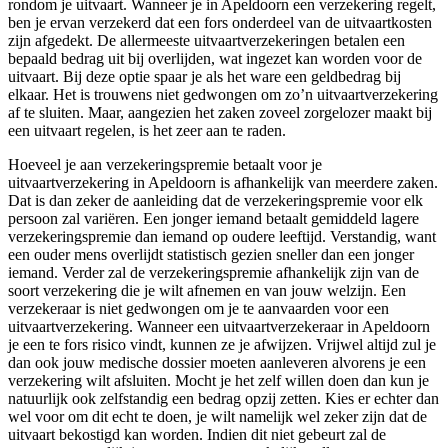
rondom je uitvaart. Wanneer je in Apeldoorn een verzekering regelt,
ben je ervan verzekerd dat een fors onderdeel van de uitvaartkosten
zijn afgedekt. De allermeeste uitvaartverzekeringen betalen een
bepaald bedrag uit bij overlijden, wat ingezet kan worden voor de
uitvaart. Bij deze optie spaar je als het ware een geldbedrag bij
elkaar. Het is trouwens niet gedwongen om zo’n uitvaartverzekering
af te sluiten. Maar, aangezien het zaken zoveel zorgelozer maakt bij
een uitvaart regelen, is het zeer aan te raden.
Hoeveel je aan verzekeringspremie betaalt voor je
uitvaartverzekering in Apeldoorn is afhankelijk van meerdere zaken.
Dat is dan zeker de aanleiding dat de verzekeringspremie voor elk
persoon zal variëren. Een jonger iemand betaalt gemiddeld lagere
verzekeringspremie dan iemand op oudere leeftijd. Verstandig, want
een ouder mens overlijdt statistisch gezien sneller dan een jonger
iemand. Verder zal de verzekeringspremie afhankelijk zijn van de
soort verzekering die je wilt afnemen en van jouw welzijn. Een
verzekeraar is niet gedwongen om je te aanvaarden voor een
uitvaartverzekering. Wanneer een uitvaartverzekeraar in Apeldoorn
je een te fors risico vindt, kunnen ze je afwijzen. Vrijwel altijd zul je
dan ook jouw medische dossier moeten aanleveren alvorens je een
verzekering wilt afsluiten. Mocht je het zelf willen doen dan kun je
natuurlijk ook zelfstandig een bedrag opzij zetten. Kies er echter dan
wel voor om dit echt te doen, je wilt namelijk wel zeker zijn dat de
uitvaart bekostigd kan worden. Indien dit niet gebeurt zal de