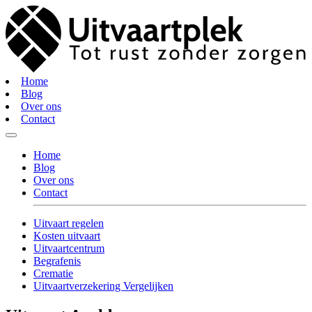
Home
Blog
Over ons
Contact
Home
Blog
Over ons
Contact
Uitvaart regelen
Kosten uitvaart
Uitvaartcentrum
Begrafenis
Crematie
Uitvaartverzekering Vergelijken