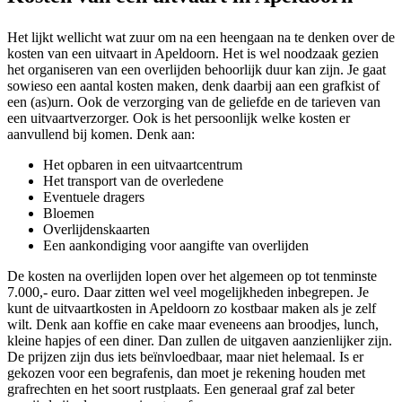
Het lijkt wellicht wat zuur om na een heengaan na te denken over de
kosten van een uitvaart in Apeldoorn. Het is wel noodzaak gezien
het organiseren van een overlijden behoorlijk duur kan zijn. Je gaat
sowieso een aantal kosten maken, denk daarbij aan een grafkist of
een (as)urn. Ook de verzorging van de geliefde en de tarieven van
een uitvaartverzorger. Ook is het persoonlijk welke kosten er
aanvullend bij komen. Denk aan:
Het opbaren in een uitvaartcentrum
Het transport van de overledene
Eventuele dragers
Bloemen
Overlijdenskaarten
Een aankondiging voor aangifte van overlijden
De kosten na overlijden lopen over het algemeen op tot tenminste
7.000,- euro. Daar zitten wel veel mogelijkheden inbegrepen. Je
kunt de uitvaartkosten in Apeldoorn zo kostbaar maken als je zelf
wilt. Denk aan koffie en cake maar eveneens aan broodjes, lunch,
kleine hapjes of een diner. Dan zullen de uitgaven aanzienlijker zijn.
De prijzen zijn dus iets beïnvloedbaar, maar niet helemaal. Is er
gekozen voor een begrafenis, dan moet je rekening houden met
grafrechten en het soort rustplaats. Een generaal graf zal beter