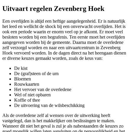
Uitvaart regelen Zevenberg Hoek
Een overlijden is altijd een heftige aangelegenheid. Er is natuurlijk
het leed en wellicht de shock bij een onverwacht overlijden. Het is
ook een periode waarin er enorm veel op je afkomt. Er moet veel
besloten worden bij een begrafenis. Ten eerste moet het overlijden
aangegeven worden bij de gemeente. Daarna moet de overledene
zelf verzorgd worden en naar een uitvaartcentrum in Zevenberg
Hoek vervoerd worden. In de dagen direct na het heengaan dienen
er diverse keuzes gemaakt worden, zoals de keus van:
De kist
De (graf)steen of de urn
Bloemen
Rouwkaarten
Het vervoer van de overledene
Wel of niet opbaren
Koffie of thee
De uitvoering van de wilsbeschikking
Als de overledene zelf al wensen over de uitwerking heeft
vastgelegd, dan is het makkelijker om beslissingen te maken.
Wanneer dit niet het geval is zul je als nabestaanden de keuzes zo
goed mogelijk willen laten aansluiten op de persoonlijkheid en het