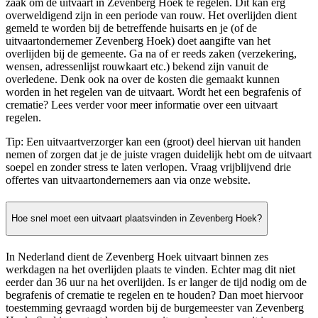
zaak om de uitvaart in Zevenberg Hoek te regelen. Dit kan erg
overweldigend zijn in een periode van rouw. Het overlijden dient
gemeld te worden bij de betreffende huisarts en je (of de
uitvaartondernemer Zevenberg Hoek) doet aangifte van het
overlijden bij de gemeente. Ga na of er reeds zaken (verzekering,
wensen, adressenlijst rouwkaart etc.) bekend zijn vanuit de
overledene. Denk ook na over de kosten die gemaakt kunnen
worden in het regelen van de uitvaart. Wordt het een begrafenis of
crematie? Lees verder voor meer informatie over een uitvaart
regelen.
Tip: Een uitvaartverzorger kan een (groot) deel hiervan uit handen
nemen of zorgen dat je de juiste vragen duidelijk hebt om de uitvaart
soepel en zonder stress te laten verlopen. Vraag vrijblijvend drie
offertes van uitvaartondernemers aan via onze website.
Hoe snel moet een uitvaart plaatsvinden in Zevenberg Hoek?
In Nederland dient de Zevenberg Hoek uitvaart binnen zes
werkdagen na het overlijden plaats te vinden. Echter mag dit niet
eerder dan 36 uur na het overlijden. Is er langer de tijd nodig om de
begrafenis of crematie te regelen en te houden? Dan moet hiervoor
toestemming gevraagd worden bij de burgemeester van Zevenberg