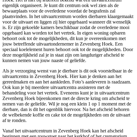
eigenlijk organiseert. Je kunt dit centrum ook wel zien als de
bewaarplaats voor de overledene voordat de begrafenis zal
plaatsvinden. In het uitvaartcentrum worden dierbaren klaargemaakt
voor de uitvaart en liggen zij hier opgebaard wanneer dit wenselijk
is. Er zijn gekoelde kamers beschikbaar zodat de overledene mooi
opgebaard kan worden tot het vertrek. In eigen woning opbaren
behoort ook tot de mogelijkheden, dit kun je overeenkomen met
jouw betreffende uitvaartondernemer in Zevenberg Hoek. Een
speciaal koelelement huren behoort ook tot de mogelijkheden. Door
deze mogelijkheid zal je in staat zijn om langduriger afscheid te
kunnen nemen van jouw naaste of geliefde.
Als je verzorging wenst van je dierbare is dit ook voorstelbaar in de
uitvaartcentra in Zevenberg Hoek. Hier kan je denken aan het
gereedmaken en aan het aankleden. Foto’s aanleveren is raadzaam.
Ook kun je bij meerdere uitvaartcentra assisteren met de
behandeling voor het vertrek. Eveneens kunt je in uitvaartcentrum
Zevenberg Hoek bijeenkomen met de directe kring om afscheid te
nemen van de geliefde. Wil je nog een klein 1 op 1 moment met de
dierbare, dan is dit het ogenblik hiervoor. Na het afscheid behoren
de welbekende koffie en cake tot de mogelijkheden om de uitvaart
af te ronden.
Vanaf het uitvaartcentrum in Zevenberg Hoek kan het afscheid
beginnen met een rouwstoet naar het kerkhof of het crematorium.