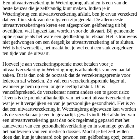
Een uitvaartverzekering in Weteringbrug afsluiten is een van de
beste keuzes die je zelfstandig kunt maken. Indien je in
Weteringbrug een uitvaartverzekering afsluit, ben je ervan verzekerd
dat een flink stuk van de uitgaven zijn gedekt. De allermeeste
uitvaartverzekeringen keren een afgesproken geldbedrag uit bij
overlijden, wat ingezet kan worden voor de uitvaart. Bij genoemde
optie spaar je als het ware een geldbedrag bij elkaar. Het is trouwens
niet gedwongen om een dergelijke uitvaartverzekering af te sluiten.
Wel is het wenselijk, het maakt het je wel echt een stuk zorgelozer
ten tijde van de uitvaart.
Hoeveel je aan verzekeringspremie moet betalen voor je
uitvaartverzekering in Weteringbrug is afhankelijk van een aantal
zaken. Dit is dan ook de oorzaak dat de verzekeringspremie voor
iedereen zal wisselen. Zo valt een verzekeringspremie lager uit
wanneer je hem op een jongere leeftijd afsluit. Dit is
vanzelfsprekend, de verzekeraar neemt anders een te groot risico.
Tevens is de premie afhankelijk van het soort uitvaartverzekering
wat je wilt vergelijken en van je persoonlijke gezondheid. Het is zo
dat een uitvaartverzekering in Weteringbrug afgewezen kan worden
als de verzekeraar je een te gevaarlijk geval vindt. Het afsluiten van
een uitvaartverzekering gaat dan ook regelmatig gepaard met het
aanleveren van een gezondheidsverklaring en in sommige gevallen
het aanleveren van een medisch dossier. Mocht je het zelf willen
doen dan kun je uiteraard ook gewoon een geldbedrag opzij zetten.