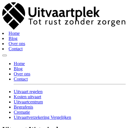
Home
Blog
Over ons
Contact
Home
Blog
Over ons
Contact
Uitvaart regelen
Kosten uitvaart
Uitvaartcentrum
Begrafenis
Crematie
Uitvaartverzekering Vergelijken