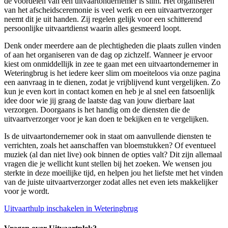
de voordelen van een uitvaartondernemer is slim. Het organiseren
van het afscheidsceremonie is veel werk en een uitvaartverzorger
neemt dit je uit handen. Zij regelen gelijk voor een schitterend
persoonlijke uitvaartdienst waarin alles gesmeerd loopt.
Denk onder meerdere aan de plechtigheden die plaats zullen vinden
of aan het organiseren van de dag op zichzelf. Wanneer je ervoor
kiest om onmiddellijk in zee te gaan met een uitvaartondernemer in
Weteringbrug is het iedere keer slim om moeiteloos via onze pagina
een aanvraag in te dienen, zodat je vrijblijvend kunt vergelijken. Zo
kun je even kort in contact komen en heb je al snel een fatsoenlijk
idee door wie jij graag de laatste dag van jouw dierbare laat
verzorgen. Doorgaans is het handig om de diensten die de
uitvaartverzorger voor je kan doen te bekijken en te vergelijken.
Is de uitvaartondernemer ook in staat om aanvullende diensten te
verrichten, zoals het aanschaffen van bloemstukken? Of eventueel
muziek (al dan niet live) ook binnen de opties valt? Dit zijn allemaal
vragen die je wellicht kunt stellen bij het zoeken. We wensen jou
sterkte in deze moeilijke tijd, en helpen jou het liefste met het vinden
van de juiste uitvaartverzorger zodat alles net even iets makkelijker
voor je wordt.
Uitvaarthulp inschakelen in Weteringbrug