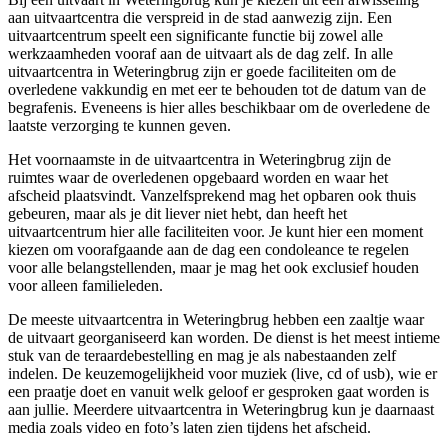
aan uitvaartcentra die verspreid in de stad aanwezig zijn. Een
uitvaartcentrum speelt een significante functie bij zowel alle
werkzaamheden vooraf aan de uitvaart als de dag zelf. In alle
uitvaartcentra in Weteringbrug zijn er goede faciliteiten om de
overledene vakkundig en met eer te behouden tot de datum van de
begrafenis. Eveneens is hier alles beschikbaar om de overledene de
laatste verzorging te kunnen geven.
Het voornaamste in de uitvaartcentra in Weteringbrug zijn de
ruimtes waar de overledenen opgebaard worden en waar het
afscheid plaatsvindt. Vanzelfsprekend mag het opbaren ook thuis
gebeuren, maar als je dit liever niet hebt, dan heeft het
uitvaartcentrum hier alle faciliteiten voor. Je kunt hier een moment
kiezen om voorafgaande aan de dag een condoleance te regelen
voor alle belangstellenden, maar je mag het ook exclusief houden
voor alleen familieleden.
De meeste uitvaartcentra in Weteringbrug hebben een zaaltje waar
de uitvaart georganiseerd kan worden. De dienst is het meest intieme
stuk van de teraardebestelling en mag je als nabestaanden zelf
indelen. De keuzemogelijkheid voor muziek (live, cd of usb), wie er
een praatje doet en vanuit welk geloof er gesproken gaat worden is
aan jullie. Meerdere uitvaartcentra in Weteringbrug kun je daarnaast
media zoals video en foto’s laten zien tijdens het afscheid.