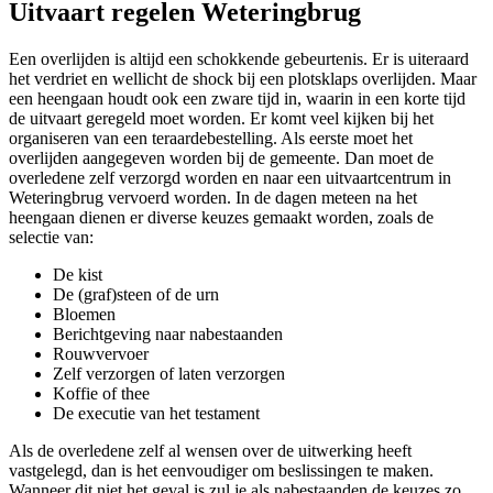
Uitvaart regelen Weteringbrug
Een overlijden is altijd een schokkende gebeurtenis. Er is uiteraard
het verdriet en wellicht de shock bij een plotsklaps overlijden. Maar
een heengaan houdt ook een zware tijd in, waarin in een korte tijd
de uitvaart geregeld moet worden. Er komt veel kijken bij het
organiseren van een teraardebestelling. Als eerste moet het
overlijden aangegeven worden bij de gemeente. Dan moet de
overledene zelf verzorgd worden en naar een uitvaartcentrum in
Weteringbrug vervoerd worden. In de dagen meteen na het
heengaan dienen er diverse keuzes gemaakt worden, zoals de
selectie van:
De kist
De (graf)steen of de urn
Bloemen
Berichtgeving naar nabestaanden
Rouwvervoer
Zelf verzorgen of laten verzorgen
Koffie of thee
De executie van het testament
Als de overledene zelf al wensen over de uitwerking heeft
vastgelegd, dan is het eenvoudiger om beslissingen te maken.
Wanneer dit niet het geval is zul je als nabestaanden de keuzes zo