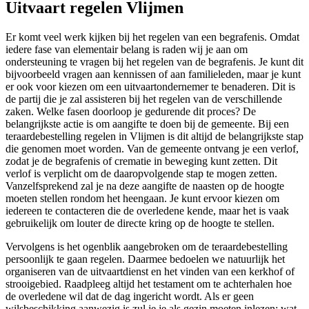
Uitvaart regelen Vlijmen
Er komt veel werk kijken bij het regelen van een begrafenis. Omdat
iedere fase van elementair belang is raden wij je aan om
ondersteuning te vragen bij het regelen van de begrafenis. Je kunt dit
bijvoorbeeld vragen aan kennissen of aan familieleden, maar je kunt
er ook voor kiezen om een uitvaartondernemer te benaderen. Dit is
de partij die je zal assisteren bij het regelen van de verschillende
zaken. Welke fasen doorloop je gedurende dit proces? De
belangrijkste actie is om aangifte te doen bij de gemeente. Bij een
teraardebestelling regelen in Vlijmen is dit altijd de belangrijkste stap
die genomen moet worden. Van de gemeente ontvang je een verlof,
zodat je de begrafenis of crematie in beweging kunt zetten. Dit
verlof is verplicht om de daaropvolgende stap te mogen zetten.
Vanzelfsprekend zal je na deze aangifte de naasten op de hoogte
moeten stellen rondom het heengaan. Je kunt ervoor kiezen om
iedereen te contacteren die de overledene kende, maar het is vaak
gebruikelijk om louter de directe kring op de hoogte te stellen.
Vervolgens is het ogenblik aangebroken om de teraardebestelling
persoonlijk te gaan regelen. Daarmee bedoelen we natuurlijk het
organiseren van de uitvaartdienst en het vinden van een kerkhof of
strooigebied. Raadpleeg altijd het testament om te achterhalen hoe
de overledene wil dat de dag ingericht wordt. Als er geen
wilsbeschikking aanwezig is zul je je als gezin moeten inlezen: wat