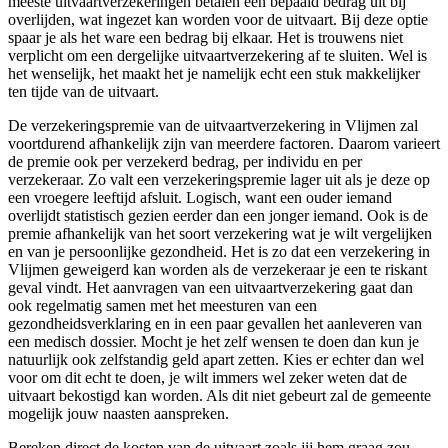
meeste uitvaartverzekeringen betalen een bepaald bedrag uit bij
overlijden, wat ingezet kan worden voor de uitvaart. Bij deze optie
spaar je als het ware een bedrag bij elkaar. Het is trouwens niet
verplicht om een dergelijke uitvaartverzekering af te sluiten. Wel is
het wenselijk, het maakt het je namelijk echt een stuk makkelijker
ten tijde van de uitvaart.
De verzekeringspremie van de uitvaartverzekering in Vlijmen zal
voortdurend afhankelijk zijn van meerdere factoren. Daarom varieert
de premie ook per verzekerd bedrag, per individu en per
verzekeraar. Zo valt een verzekeringspremie lager uit als je deze op
een vroegere leeftijd afsluit. Logisch, want een ouder iemand
overlijdt statistisch gezien eerder dan een jonger iemand. Ook is de
premie afhankelijk van het soort verzekering wat je wilt vergelijken
en van je persoonlijke gezondheid. Het is zo dat een verzekering in
Vlijmen geweigerd kan worden als de verzekeraar je een te riskant
geval vindt. Het aanvragen van een uitvaartverzekering gaat dan
ook regelmatig samen met het meesturen van een
gezondheidsverklaring en in een paar gevallen het aanleveren van
een medisch dossier. Mocht je het zelf wensen te doen dan kun je
natuurlijk ook zelfstandig geld apart zetten. Kies er echter dan wel
voor om dit echt te doen, je wilt immers wel zeker weten dat de
uitvaart bekostigd kan worden. Als dit niet gebeurt zal de gemeente
mogelijk jouw naasten aanspreken.
Bereken direct de kosten van de uitvaart zoals jij hem graag zou