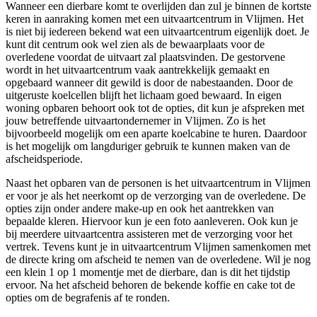
Wanneer een dierbare komt te overlijden dan zul je binnen de kortste
keren in aanraking komen met een uitvaartcentrum in Vlijmen. Het
is niet bij iedereen bekend wat een uitvaartcentrum eigenlijk doet. Je
kunt dit centrum ook wel zien als de bewaarplaats voor de
overledene voordat de uitvaart zal plaatsvinden. De gestorvene
wordt in het uitvaartcentrum vaak aantrekkelijk gemaakt en
opgebaard wanneer dit gewild is door de nabestaanden. Door de
uitgeruste koelcellen blijft het lichaam goed bewaard. In eigen
woning opbaren behoort ook tot de opties, dit kun je afspreken met
jouw betreffende uitvaartondernemer in Vlijmen. Zo is het
bijvoorbeeld mogelijk om een aparte koelcabine te huren. Daardoor
is het mogelijk om langduriger gebruik te kunnen maken van de
afscheidsperiode.
Naast het opbaren van de personen is het uitvaartcentrum in Vlijmen
er voor je als het neerkomt op de verzorging van de overledene. De
opties zijn onder andere make-up en ook het aantrekken van
bepaalde kleren. Hiervoor kun je een foto aanleveren. Ook kun je
bij meerdere uitvaartcentra assisteren met de verzorging voor het
vertrek. Tevens kunt je in uitvaartcentrum Vlijmen samenkomen met
de directe kring om afscheid te nemen van de overledene. Wil je nog
een klein 1 op 1 momentje met de dierbare, dan is dit het tijdstip
ervoor. Na het afscheid behoren de bekende koffie en cake tot de
opties om de begrafenis af te ronden.