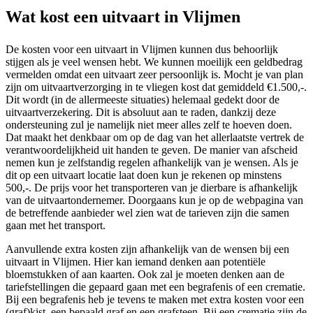
Wat kost een uitvaart in Vlijmen
De kosten voor een uitvaart in Vlijmen kunnen dus behoorlijk
stijgen als je veel wensen hebt. We kunnen moeilijk een geldbedrag
vermelden omdat een uitvaart zeer persoonlijk is. Mocht je van plan
zijn om uitvaartverzorging in te vliegen kost dat gemiddeld €1.500,-.
Dit wordt (in de allermeeste situaties) helemaal gedekt door de
uitvaartverzekering. Dit is absoluut aan te raden, dankzij deze
ondersteuning zul je namelijk niet meer alles zelf te hoeven doen.
Dat maakt het denkbaar om op de dag van het allerlaatste vertrek de
verantwoordelijkheid uit handen te geven. De manier van afscheid
nemen kun je zelfstandig regelen afhankelijk van je wensen. Als je
dit op een uitvaart locatie laat doen kun je rekenen op minstens
500,-. De prijs voor het transporteren van je dierbare is afhankelijk
van de uitvaartondernemer. Doorgaans kun je op de webpagina van
de betreffende aanbieder wel zien wat de tarieven zijn die samen
gaan met het transport.
Aanvullende extra kosten zijn afhankelijk van de wensen bij een
uitvaart in Vlijmen. Hier kan iemand denken aan potentiële
bloemstukken of aan kaarten. Ook zal je moeten denken aan de
tariefstellingen die gepaard gaan met een begrafenis of een crematie.
Bij een begrafenis heb je tevens te maken met extra kosten voor een
(graf)kist, een bepaald graf en een grafsteen. Bij een crematie zijn de