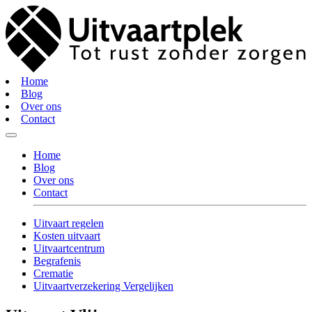
Home
Blog
Over ons
Contact
Home
Blog
Over ons
Contact
Uitvaart regelen
Kosten uitvaart
Uitvaartcentrum
Begrafenis
Crematie
Uitvaartverzekering Vergelijken