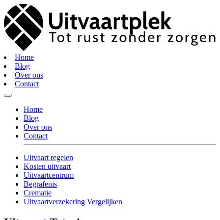
Home
Blog
Over ons
Contact
Home
Blog
Over ons
Contact
Uitvaart regelen
Kosten uitvaart
Uitvaartcentrum
Begrafenis
Crematie
Uitvaartverzekering Vergelijken