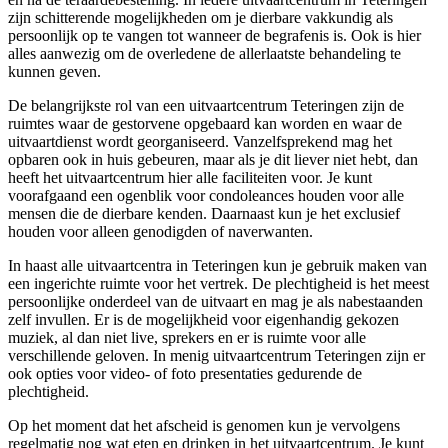
zijn schitterende mogelijkheden om je dierbare vakkundig als
persoonlijk op te vangen tot wanneer de begrafenis is. Ook is hier
alles aanwezig om de overledene de allerlaatste behandeling te
kunnen geven.
De belangrijkste rol van een uitvaartcentrum Teteringen zijn de
ruimtes waar de gestorvene opgebaard kan worden en waar de
uitvaartdienst wordt georganiseerd. Vanzelfsprekend mag het
opbaren ook in huis gebeuren, maar als je dit liever niet hebt, dan
heeft het uitvaartcentrum hier alle faciliteiten voor. Je kunt
voorafgaand een ogenblik voor condoleances houden voor alle
mensen die de dierbare kenden. Daarnaast kun je het exclusief
houden voor alleen genodigden of naverwanten.
In haast alle uitvaartcentra in Teteringen kun je gebruik maken van
een ingerichte ruimte voor het vertrek. De plechtigheid is het meest
persoonlijke onderdeel van de uitvaart en mag je als nabestaanden
zelf invullen. Er is de mogelijkheid voor eigenhandig gekozen
muziek, al dan niet live, sprekers en er is ruimte voor alle
verschillende geloven. In menig uitvaartcentrum Teteringen zijn er
ook opties voor video- of foto presentaties gedurende de
plechtigheid.
Op het moment dat het afscheid is genomen kun je vervolgens
regelmatig nog wat eten en drinken in het uitvaartcentrum. Je kunt