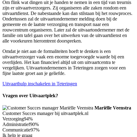
Om flink wat dingen uit je handen te nemen in een tijd van treurnis
zijn er uitvaartverzorgers. Zij organiseren alle zaken rondom een
uitvaartdienst. De nabestaande kan dan stilstaan bij het rouwproces.
Ondertussen zal de uitvaartondernemer melding doen bij de
gemeente en de laatste verzorging en transport naar een
rouwcentrum organiseren. Later zal de uitvaartondernemer met de
familie om tafel gaan over het uitwerken van de uitvaartdienst en
alle voorkeuren hieromtrent doorspreken.
Omdat je niet aan de formaliteiten hoeft te denken is een
uitvaartverzorger vaak een enorme toegevoegde waarde bij een
overlijden. Het kan financieel altijd uit om uitvaartcentra te
vergelijken. Uitvaartondernemers in Teteringen zorgen voor een
fijne laatste groet aan je geliefde.
Uitvaarthulp inschakelen in Teteringen
Vragen over Uitvaartplek?
Mariëlle Veenstra
Customer Succes manager bij uitvaartplek.nl
Verzorging
94%
Administratief
90%
Communicatie
97%
Ik help je graag