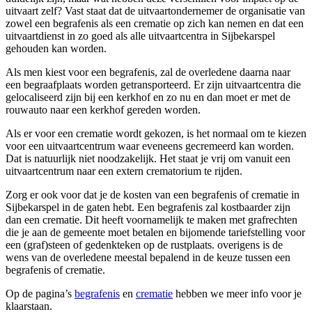
uitvaart zelf? Vast staat dat de uitvaartondernemer de organisatie van
zowel een begrafenis als een crematie op zich kan nemen en dat een
uitvaartdienst in zo goed als alle uitvaartcentra in Sijbekarspel
gehouden kan worden.
Als men kiest voor een begrafenis, zal de overledene daarna naar
een begraafplaats worden getransporteerd. Er zijn uitvaartcentra die
gelocaliseerd zijn bij een kerkhof en zo nu en dan moet er met de
rouwauto naar een kerkhof gereden worden.
Als er voor een crematie wordt gekozen, is het normaal om te kiezen
voor een uitvaartcentrum waar eveneens gecremeerd kan worden.
Dat is natuurlijk niet noodzakelijk. Het staat je vrij om vanuit een
uitvaartcentrum naar een extern crematorium te rijden.
Zorg er ook voor dat je de kosten van een begrafenis of crematie in
Sijbekarspel in de gaten hebt. Een begrafenis zal kostbaarder zijn
dan een crematie. Dit heeft voornamelijk te maken met grafrechten
die je aan de gemeente moet betalen en bijomende tariefstelling voor
een (graf)steen of gedenkteken op de rustplaats. overigens is de
wens van de overledene meestal bepalend in de keuze tussen een
begrafenis of crematie.
Op de pagina’s
begrafenis
en
crematie
hebben we meer info voor je
klaarstaan.