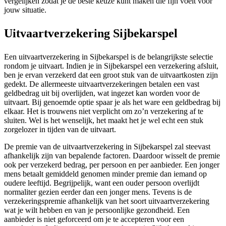
vergelijken zodat je de beste keuze kunt maken die fijn voelt voor
jouw situatie.
Uitvaartverzekering Sijbekarspel
Een uitvaartverzekering in Sijbekarspel is de belangrijkste selectie
rondom je uitvaart. Indien je in Sijbekarspel een verzekering afsluit,
ben je ervan verzekerd dat een groot stuk van de uitvaartkosten zijn
gedekt. De allermeeste uitvaartverzekeringen betalen een vast
geldbedrag uit bij overlijden, wat ingezet kan worden voor de
uitvaart. Bij genoemde optie spaar je als het ware een geldbedrag bij
elkaar. Het is trouwens niet verplicht om zo’n verzekering af te
sluiten. Wel is het wenselijk, het maakt het je wel echt een stuk
zorgelozer in tijden van de uitvaart.
De premie van de uitvaartverzekering in Sijbekarspel zal steevast
afhankelijk zijn van bepalende factoren. Daardoor wisselt de premie
ook per verzekerd bedrag, per persoon en per aanbieder. Een jonger
mens betaalt gemiddeld genomen minder premie dan iemand op
oudere leeftijd. Begrijpelijk, want een ouder persoon overlijdt
normaliter gezien eerder dan een jonger mens. Tevens is de
verzekeringspremie afhankelijk van het soort uitvaartverzekering
wat je wilt hebben en van je persoonlijke gezondheid. Een
aanbieder is niet geforceerd om je te accepteren voor een