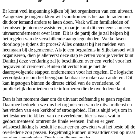
Er komt veel inspanning kijken bij het organiseren van een uitvaart.
Aangezien je ongemakken wilt voorkomen is het aan te raden om
dit door iemand anders te laten doen. Vaak willen familieleden of
kennissen je hiermee assisteren, maar je kunt dit eveneens aan een
uitvaartondernemer over laten. Dit is de partij die je zal helpen bij
het regelen van de verschillende aangelegenheden. Welke fasen
doorloop je tijdens dit proces? Alles ontstaat bij het melden van
heengaan bij de gemeente. Als je een begrafenis in Sijbekarspel wilt
organiseren, dien je allereerst deze stap te zetten voor je verder kunt.
Dankzij deze verklaring zal je beschikken over een verlof voor het
begraven of cremeren. Buiten dit verlof kun je niet de
daaropvolgende stappen ondernemen voor het regelen. De logische
vervolgstap is om het heengaan kenbaar te maken aan anderen. Dit
kan ingetogen binnen de directe cirkel van de overledene, of
publiekelijk door iedereen te informeren die de overledene kent.
Dan is het moment daar om de uitvaart zelfstandig te gaan regelen.
Daarmee bedoelen we dus het organiseren van de uitvaartdienst en
het vinden van een kerkhof of strooigebied. Het is altijd wijs om in
het testament te kijken van de overledene, hier is vaak wat in
gedocumenteerd omtrent de finale wensen. Indien er geen
wilsbeschikking is besluit je naar eer en geweten wat het beste bij de
overledene zou passen. Regelmatig kunnen uitvaartdiensten op maat
worden aangeboden. Denk aan dingen zoals: