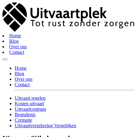
Home
Blog
Over ons
Contact
Home
Blog
Over ons
Contact
Uitvaart regelen
Kosten uitvaart
Uitvaartcentrum
Begrafenis
Crematie
Uitvaartverzekering Vergelijken