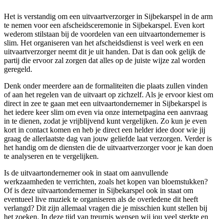
Het is verstandig om een uitvaartverzorger in Sijbekarspel in de arm
te nemen voor een afscheidsceremonie in Sijbekarspel. Even kort
wederom stilstaan bij de voordelen van een uitvaartondernemer is
slim. Het organiseren van het afscheidsdienst is veel werk en een
uitvaartverzorger neemt dit je uit handen. Dat is dan ook gelijk de
partij die ervoor zal zorgen dat alles op de juiste wijze zal worden
geregeld.
Denk onder meerdere aan de formaliteiten die plaats zullen vinden
of aan het regelen van de uitvaart op zichzelf. Als je ervoor kiest om
direct in zee te gaan met een uitvaartondernemer in Sijbekarspel is
het iedere keer slim om even via onze internetpagina een aanvraag
in te dienen, zodat je vrijblijvend kunt vergelijken. Zo kun je even
kort in contact komen en heb je direct een helder idee door wie jij
graag de allerlaatste dag van jouw geliefde laat verzorgen. Verder is
het handig om de diensten die de uitvaartverzorger voor je kan doen
te analyseren en te vergelijken.
Is de uitvaartondernemer ook in staat om aanvullende
werkzaamheden te verrichten, zoals het kopen van bloemstukken?
Of is deze uitvaartondernemer in Sijbekarspel ook in staat om
eventueel live muziek te organiseren als de overledene dit heeft
verlangd? Dit zijn allemaal vragen die je misschien kunt stellen bij
het zoeken. In deze tijd van treurnis wensen wij jou veel sterkte en