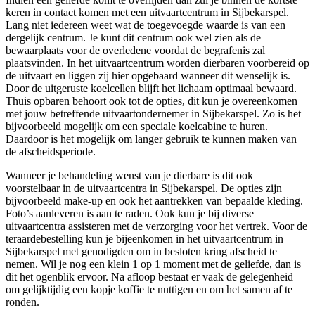
keren in contact komen met een uitvaartcentrum in Sijbekarspel.
Lang niet iedereen weet wat de toegevoegde waarde is van een
dergelijk centrum. Je kunt dit centrum ook wel zien als de
bewaarplaats voor de overledene voordat de begrafenis zal
plaatsvinden. In het uitvaartcentrum worden dierbaren voorbereid op
de uitvaart en liggen zij hier opgebaard wanneer dit wenselijk is.
Door de uitgeruste koelcellen blijft het lichaam optimaal bewaard.
Thuis opbaren behoort ook tot de opties, dit kun je overeenkomen
met jouw betreffende uitvaartondernemer in Sijbekarspel. Zo is het
bijvoorbeeld mogelijk om een speciale koelcabine te huren.
Daardoor is het mogelijk om langer gebruik te kunnen maken van
de afscheidsperiode.
Wanneer je behandeling wenst van je dierbare is dit ook
voorstelbaar in de uitvaartcentra in Sijbekarspel. De opties zijn
bijvoorbeeld make-up en ook het aantrekken van bepaalde kleding.
Foto’s aanleveren is aan te raden. Ook kun je bij diverse
uitvaartcentra assisteren met de verzorging voor het vertrek. Voor de
teraardebestelling kun je bijeenkomen in het uitvaartcentrum in
Sijbekarspel met genodigden om in besloten kring afscheid te
nemen. Wil je nog een klein 1 op 1 moment met de geliefde, dan is
dit het ogenblik ervoor. Na afloop bestaat er vaak de gelegenheid
om gelijktijdig een kopje koffie te nuttigen en om het samen af te
ronden.