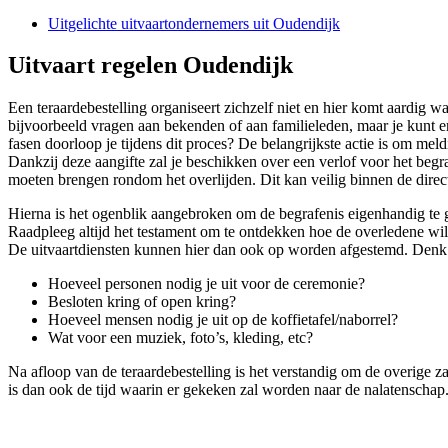
Uitgelichte uitvaartondernemers uit Oudendijk
Uitvaart regelen Oudendijk
Een teraardebestelling organiseert zichzelf niet en hier komt aardig w
bijvoorbeeld vragen aan bekenden of aan familieleden, maar je kunt er
fasen doorloop je tijdens dit proces? De belangrijkste actie is om mel
Dankzij deze aangifte zal je beschikken over een verlof voor het begr
moeten brengen rondom het overlijden. Dit kan veilig binnen de direct
Hierna is het ogenblik aangebroken om de begrafenis eigenhandig te g
Raadpleeg altijd het testament om te ontdekken hoe de overledene wil d
De uitvaartdiensten kunnen hier dan ook op worden afgestemd. Denk 
Hoeveel personen nodig je uit voor de ceremonie?
Besloten kring of open kring?
Hoeveel mensen nodig je uit op de koffietafel/naborrel?
Wat voor een muziek, foto’s, kleding, etc?
Na afloop van de teraardebestelling is het verstandig om de overige z
is dan ook de tijd waarin er gekeken zal worden naar de nalatenschap.