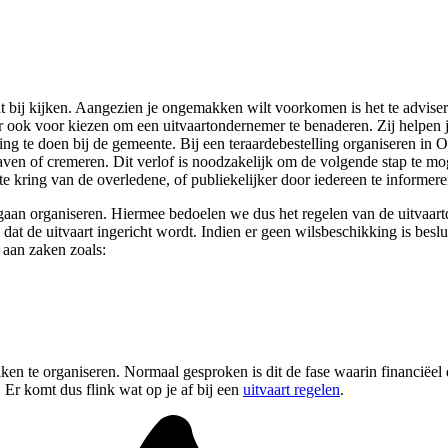
at bij kijken. Aangezien je ongemakken wilt voorkomen is het te adviser
 ook voor kiezen om een uitvaartondernemer te benaderen. Zij helpen je
ding te doen bij de gemeente. Bij een teraardebestelling organiseren in 
aven of cremeren. Dit verlof is noodzakelijk om de volgende stap te mog
e kring van de overledene, of publiekelijker door iedereen te informere
aan organiseren. Hiermee bedoelen we dus het regelen van de uitvaartdi
at de uitvaart ingericht wordt. Indien er geen wilsbeschikking is beslu
aan zaken zoals:
aken te organiseren. Normaal gesproken is dit de fase waarin financiëel
 Er komt dus flink wat op je af bij een
uitvaart regelen
.