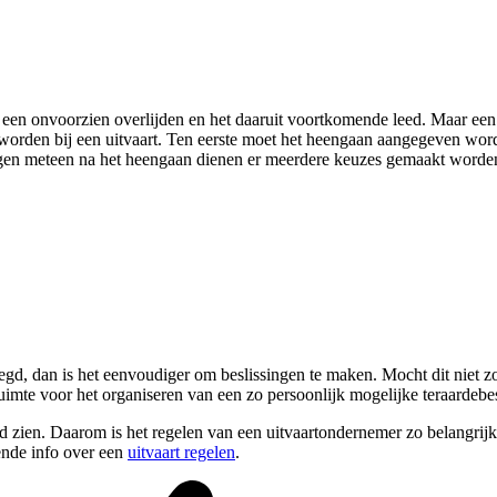
een onvoorzien overlijden en het daaruit voortkomende leed. Maar een ov
 worden bij een uitvaart. Ten eerste moet het heengaan aangegeven wo
gen meteen na het heengaan dienen er meerdere keuzes gemaakt worden,
gd, dan is het eenvoudiger om beslissingen te maken. Mocht dit niet zo 
imte voor het organiseren van een zo persoonlijk mogelijke teraardebes
fd zien. Daarom is het regelen van een uitvaartondernemer zo belangrij
ende info over een
uitvaart regelen
.