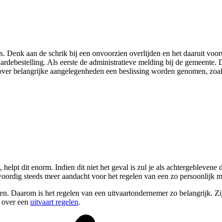
. Denk aan de schrik bij een onvoorzien overlijden en het daaruit voo
raardebestelling. Als eerste de administratieve melding bij de gemeent
ver belangrijke aangelegenheden een beslissing worden genomen, zoal
helpt dit enorm. Indien dit niet het geval is zul je als achtergeblevene
woordig steeds meer aandacht voor het regelen van een zo persoonlijk m
n. Daarom is het regelen van een uitvaartondernemer zo belangrijk. Zij 
o over een
uitvaart regelen
.