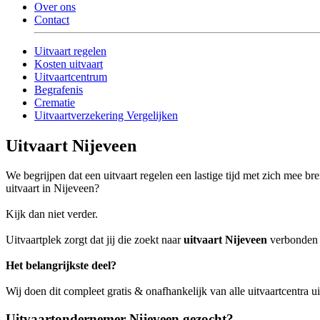
Over ons
Contact
Uitvaart regelen
Kosten uitvaart
Uitvaartcentrum
Begrafenis
Crematie
Uitvaartverzekering Vergelijken
Uitvaart Nijeveen
We begrijpen dat een uitvaart regelen een lastige tijd met zich mee b
uitvaart in Nijeveen?
Kijk dan niet verder.
Uitvaartplek zorgt dat jij die zoekt naar
uitvaart Nijeveen
verbonden w
Het belangrijkste deel?
Wij doen dit compleet gratis & onafhankelijk van alle uitvaartcentra u
Uitvaartondernemer Nijeveen gezocht?