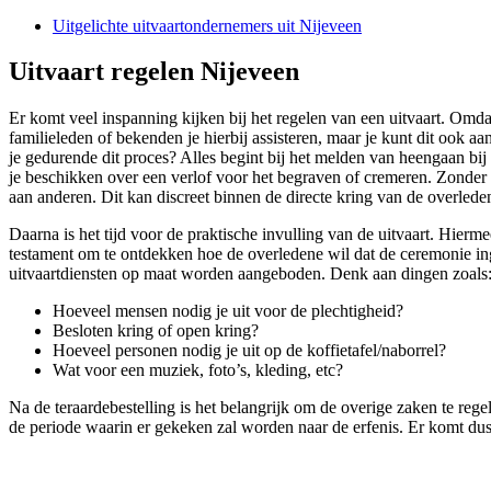
Uitgelichte uitvaartondernemers uit Nijeveen
Uitvaart regelen Nijeveen
Er komt veel inspanning kijken bij het regelen van een uitvaart. Omda
familieleden of bekenden je hierbij assisteren, maar je kunt dit ook a
je gedurende dit proces? Alles begint bij het melden van heengaan bij 
je beschikken over een verlof voor het begraven of cremeren. Zonder 
aan anderen. Dit kan discreet binnen de directe kring van de overleden
Daarna is het tijd voor de praktische invulling van de uitvaart. Hierm
testament om te ontdekken hoe de overledene wil dat de ceremonie inge
uitvaartdiensten op maat worden aangeboden. Denk aan dingen zoals
Hoeveel mensen nodig je uit voor de plechtigheid?
Besloten kring of open kring?
Hoeveel personen nodig je uit op de koffietafel/naborrel?
Wat voor een muziek, foto’s, kleding, etc?
Na de teraardebestelling is het belangrijk om de overige zaken te reg
de periode waarin er gekeken zal worden naar de erfenis. Er komt dus 