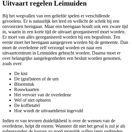
Uitvaart regelen Leimuiden
Bij het wegvallen van een geliefde spelen er verschillende
gevoelens. Er is natuurlijk het leed en wellicht de schrik bij een
onvoorzien heengaan. Maar een heengaan houdt ook een zware tijd
in, waarin in een korte tijd de uitvaart georganiseerd moet worden.
Er moet van alles georganiseerd worden bij een begrafenis. Ten
eerste moet het heengaan aangegeven worden bij de gemeente. Dan
moet de overledene zelf verzorgd worden en naar een
uitvaartcentrum in Leimuiden gebracht worden. Daarna moet er
over belangrijke aangelegenheden een besluit worden genomen,
zoals over:
De kist
De (graf)steen of de urn
Bloemstuk
Rouwkaarten
Het vervoer van de overledene
Wel of niet opbaren
De koffietafel
Hoe wordt de uitvaartdienst ingevuld
Indien er van tevoren duidelijkheid is over de wensen van de
overledene, helpt dit enorm. Wanneer dit niet het geval is zul je als
nabestaanden de keuzes zo goed mogelijk willen laten verbinden