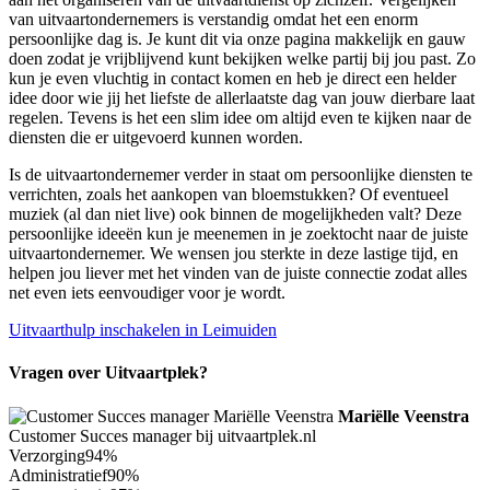
van uitvaartondernemers is verstandig omdat het een enorm
persoonlijke dag is. Je kunt dit via onze pagina makkelijk en gauw
doen zodat je vrijblijvend kunt bekijken welke partij bij jou past. Zo
kun je even vluchtig in contact komen en heb je direct een helder
idee door wie jij het liefste de allerlaatste dag van jouw dierbare laat
regelen. Tevens is het een slim idee om altijd even te kijken naar de
diensten die er uitgevoerd kunnen worden.
Is de uitvaartondernemer verder in staat om persoonlijke diensten te
verrichten, zoals het aankopen van bloemstukken? Of eventueel
muziek (al dan niet live) ook binnen de mogelijkheden valt? Deze
persoonlijke ideeën kun je meenemen in je zoektocht naar de juiste
uitvaartondernemer. We wensen jou sterkte in deze lastige tijd, en
helpen jou liever met het vinden van de juiste connectie zodat alles
net even iets eenvoudiger voor je wordt.
Uitvaarthulp inschakelen in Leimuiden
Vragen over Uitvaartplek?
Mariëlle Veenstra
Customer Succes manager bij uitvaartplek.nl
Verzorging
94%
Administratief
90%