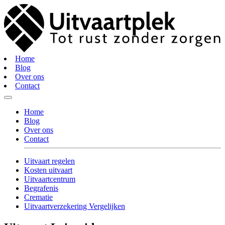
Home
Blog
Over ons
Contact
Home
Blog
Over ons
Contact
Uitvaart regelen
Kosten uitvaart
Uitvaartcentrum
Begrafenis
Crematie
Uitvaartverzekering Vergelijken