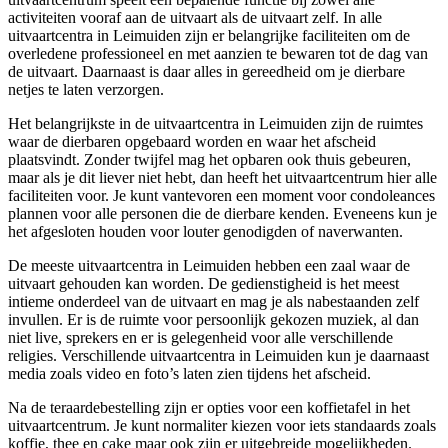
activiteiten vooraf aan de uitvaart als de uitvaart zelf. In alle
uitvaartcentra in Leimuiden zijn er belangrijke faciliteiten om de
overledene professioneel en met aanzien te bewaren tot de dag van
de uitvaart. Daarnaast is daar alles in gereedheid om je dierbare
netjes te laten verzorgen.
Het belangrijkste in de uitvaartcentra in Leimuiden zijn de ruimtes
waar de dierbaren opgebaard worden en waar het afscheid
plaatsvindt. Zonder twijfel mag het opbaren ook thuis gebeuren,
maar als je dit liever niet hebt, dan heeft het uitvaartcentrum hier alle
faciliteiten voor. Je kunt vantevoren een moment voor condoleances
plannen voor alle personen die de dierbare kenden. Eveneens kun je
het afgesloten houden voor louter genodigden of naverwanten.
De meeste uitvaartcentra in Leimuiden hebben een zaal waar de
uitvaart gehouden kan worden. De gedienstigheid is het meest
intieme onderdeel van de uitvaart en mag je als nabestaanden zelf
invullen. Er is de ruimte voor persoonlijk gekozen muziek, al dan
niet live, sprekers en er is gelegenheid voor alle verschillende
religies. Verschillende uitvaartcentra in Leimuiden kun je daarnaast
media zoals video en foto’s laten zien tijdens het afscheid.
Na de teraardebestelling zijn er opties voor een koffietafel in het
uitvaartcentrum. Je kunt normaliter kiezen voor iets standaards zoals
koffie, thee en cake maar ook zijn er uitgebreide mogelijkheden.