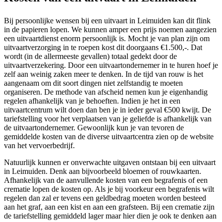
Bij persoonlijke wensen bij een uitvaart in Leimuiden kan dit flink
in de papieren lopen. We kunnen amper een prijs noemen aangezien
een uitvaartdienst enorm persoonlijk is. Mocht je van plan zijn om
uitvaartverzorging in te roepen kost dit doorgaans €1.500,-. Dat
wordt (in de allermeeste gevallen) totaal gedekt door de
uitvaartverzekering. Door een uitvaartondernemer in te huren hoef je
zelf aan weinig zaken meer te denken. In de tijd van rouw is het
aangenaam om dit soort dingen niet zelfstandig te moeten
organiseren. De methode van afscheid nemen kun je eigenhandig
regelen afhankelijk van je behoeften. Indien je het in een
uitvaartcentrum wilt doen dan ben je in ieder geval €500 kwijt. De
tariefstelling voor het verplaatsen van je geliefde is afhankelijk van
de uitvaartondernemer. Gewoonlijk kun je van tevoren de
gemiddelde kosten van de diverse uitvaartcentra zien op de website
van het vervoerbedrijf.
Natuurlijk kunnen er onverwachte uitgaven ontstaan bij een uitvaart
in Leimuiden. Denk aan bijvoorbeeld bloemen of rouwkaarten.
Afhankelijk van de aanvullende kosten van een begrafenis of een
crematie lopen de kosten op. Als je bij voorkeur een begrafenis wilt
regelen dan zal er tevens een geldbedrag moeten worden besteed
aan het graf, aan een kist en aan een grafsteen. Bij een crematie zijn
de tariefstelling gemiddeld lager maar hier dien je ook te denken aan