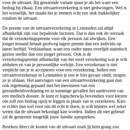
voor de uitvaart. Bij genoemde variant spaar je als het ware een
bedrag bij elkaar. Een uitvaartverzekering is niet gedwongen. Wel is
het wenselijk, het maakt het je immers echt een stuk makkelijker
rondom de uitvaart.
De premie van de uitvaartverzekering in Leimuiden zal altijd
afhankelijk zijn van bepalende factoren. Dat is dan ook de oorzaak
dat de verzekeringspremie voor elk persoon zal afwijken. Een
jonger iemand betaalt grofweg lagere premie dan een individu op
latere leeftijd. Verklaarbaar, want een ouder mens overlijdt statistisch
gezien sneller dan een jonger persoon. Ook is de
verzekeringspremie afhankelijk van het soort verzekering wat je wilt
afsluiten en van je persoonlijke welzijn. Een verzekeraar is niet
verplicht om je te accepteren voor een verzekering. Indien een
uitvaartverzekeraar in Leimuiden je een te fors gevaar vindt, mogen
ze je afslaan. Het aanvragen van een uitvaartverzekering gaat dan
ook regelmatig gepaard met het meesturen van een
gezondheidsverklaring en in sommige gevallen het aanleveren van
een medisch dossier. Je kunt er logischerwijs bovendien voor kiezen
om zelf een bedrag opzij te leggen in plaats van te verzekeren. Kies
er echter dan wel voor om dit echt te doen, je wilt immers wel zeker
weten dat de uitvaart bekostigd kan worden. Indien dit niet gebeurt
zal de gemeente mogelijk jouw familie aanspreken.
Bereken direct de kosten van de uitvaart zoals jij hem graag zou