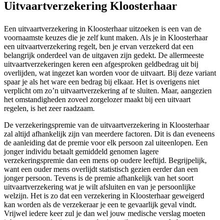
Uitvaartverzekering Kloosterhaar
Een uitvaartverzekering in Kloosterhaar uitzoeken is een van de
voornaamste keuzes die je zelf kunt maken. Als je in Kloosterhaar
een uitvaartverzekering regelt, ben je ervan verzekerd dat een
belangrijk onderdeel van de uitgaven zijn gedekt. De allermeeste
uitvaartverzekeringen keren een afgesproken geldbedrag uit bij
overlijden, wat ingezet kan worden voor de uitvaart. Bij deze variant
spaar je als het ware een bedrag bij elkaar. Het is overigens niet
verplicht om zo’n uitvaartverzekering af te sluiten. Maar, aangezien
het omstandigheden zoveel zorgelozer maakt bij een uitvaart
regelen, is het zeer raadzaam.
De verzekeringspremie van de uitvaartverzekering in Kloosterhaar
zal altijd afhankelijk zijn van meerdere factoren. Dit is dan eveneens
de aanleiding dat de premie voor elk persoon zal uiteenlopen. Een
jonger individu betaalt gemiddeld genomen lagere
verzekeringspremie dan een mens op oudere leeftijd. Begrijpelijk,
want een ouder mens overlijdt statistisch gezien eerder dan een
jonger persoon. Tevens is de premie afhankelijk van het soort
uitvaartverzekering wat je wilt afsluiten en van je persoonlijke
welzijn. Het is zo dat een verzekering in Kloosterhaar geweigerd
kan worden als de verzekeraar je een te gevaarlijk geval vindt.
Vrijwel iedere keer zul je dan wel jouw medische verslag moeten