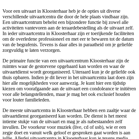
Voor een uitvaart in Kloosterhaar heb je de opties uit diverse
verschillende uitvaartcentra die door de hele plaats vindbaar zijn.
Een uitvaartcentrum behelst een bijzondere functie bij zowel alle
activiteiten vantevoren aan de teraardebestelling als de uitvaart zelf.
In ieder uitvaartcentra in Kloosterhaar zijn er toerijkende faciliteiten
om de overledene professioneel en met eer te bewaren tot de datum
van de begrafenis. Tevens is daar alles in paraatheid om je geliefde
zorgvuldig te laten verzorgen.
De primaire functie van een uitvaartcentrum Kloosterhaar zijn de
ruimtes waar de gestorvene opgebaard kan worden en waar de
uitvaartdienst wordt georganiseerd. Uiteraard kun je de geliefde ook
thuis opbaren. Indien je dit liever in het uitvaartcentra laat doen zijn
hier alle mogelijkheden voor aanwezig. Je kunt hier een tijdstip
kiezen om voorafgaande aan de uitvaart een condoleance te initiëren
voor alle belangstellenden, maar je mag het ook exclusief houden
voor louter familieleden.
De meeste uitvaartcentra in Kloosterhaar hebben een zaaltje waar de
uitvaartdienst georganiseerd kan worden. De dienst is het meest
intieme stukje van de uitvaart en mag je als nabestaanden zelf
invullen. De voorkeur voor muziek (live, cd of usb), wie er een
zegje doet en vanuit welk geloof er gesproken gaat worden is aan
jullie. Allerlei uitvaartcentra in Kloosterhaar kun je tevens media