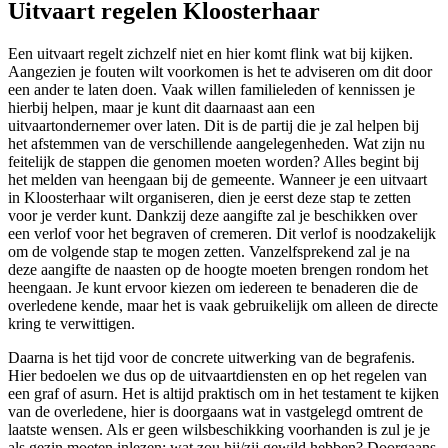
Uitvaart regelen Kloosterhaar
Een uitvaart regelt zichzelf niet en hier komt flink wat bij kijken.
Aangezien je fouten wilt voorkomen is het te adviseren om dit door
een ander te laten doen. Vaak willen familieleden of kennissen je
hierbij helpen, maar je kunt dit daarnaast aan een
uitvaartondernemer over laten. Dit is de partij die je zal helpen bij
het afstemmen van de verschillende aangelegenheden. Wat zijn nu
feitelijk de stappen die genomen moeten worden? Alles begint bij
het melden van heengaan bij de gemeente. Wanneer je een uitvaart
in Kloosterhaar wilt organiseren, dien je eerst deze stap te zetten
voor je verder kunt. Dankzij deze aangifte zal je beschikken over
een verlof voor het begraven of cremeren. Dit verlof is noodzakelijk
om de volgende stap te mogen zetten. Vanzelfsprekend zal je na
deze aangifte de naasten op de hoogte moeten brengen rondom het
heengaan. Je kunt ervoor kiezen om iedereen te benaderen die de
overledene kende, maar het is vaak gebruikelijk om alleen de directe
kring te verwittigen.
Daarna is het tijd voor de concrete uitwerking van de begrafenis.
Hier bedoelen we dus op de uitvaartdiensten en op het regelen van
een graf of asurn. Het is altijd praktisch om in het testament te kijken
van de overledene, hier is doorgaans wat in vastgelegd omtrent de
laatste wensen. Als er geen wilsbeschikking voorhanden is zul je je
als gezin moeten inlezen: wat zou hij/zij gewild hebben? Doorgaans