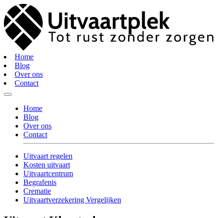
Home
Blog
Over ons
Contact
Home
Blog
Over ons
Contact
Uitvaart regelen
Kosten uitvaart
Uitvaartcentrum
Begrafenis
Crematie
Uitvaartverzekering Vergelijken