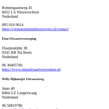
Rotstergaastweg 45
8452 LA Nieuweschoot
Nederland
085 016 0614
https://crematoriuminheerenveen.nl/contact/
Elan Uitvaartverzorging
Doarpsstrjitte 38
9245 HR Nij Beets
Nederland
06 30405766
https://www.elanuitvaartverzorging.nl/
Willy Dijkmeijer Uitvaartzorg
Jister 40
8404 GZ Langezwaag
Nederland
06 50819786