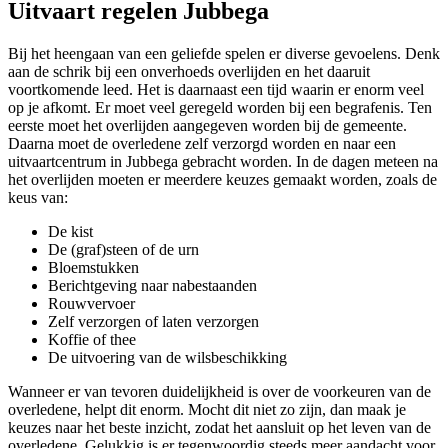
Uitvaart regelen Jubbega
Bij het heengaan van een geliefde spelen er diverse gevoelens. Denk
aan de schrik bij een onverhoeds overlijden en het daaruit
voortkomende leed. Het is daarnaast een tijd waarin er enorm veel
op je afkomt. Er moet veel geregeld worden bij een begrafenis. Ten
eerste moet het overlijden aangegeven worden bij de gemeente.
Daarna moet de overledene zelf verzorgd worden en naar een
uitvaartcentrum in Jubbega gebracht worden. In de dagen meteen na
het overlijden moeten er meerdere keuzes gemaakt worden, zoals de
keus van:
De kist
De (graf)steen of de urn
Bloemstukken
Berichtgeving naar nabestaanden
Rouwvervoer
Zelf verzorgen of laten verzorgen
Koffie of thee
De uitvoering van de wilsbeschikking
Wanneer er van tevoren duidelijkheid is over de voorkeuren van de
overledene, helpt dit enorm. Mocht dit niet zo zijn, dan maak je
keuzes naar het beste inzicht, zodat het aansluit op het leven van de
overledene. Gelukkig is er tegenwoordig steeds meer aandacht voor