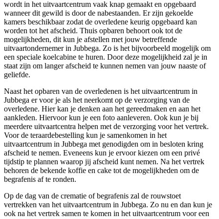
wordt in het uitvaartcentrum vaak knap gemaakt en opgebaard
wanneer dit gewild is door de nabestaanden. Er zijn gekoelde
kamers beschikbaar zodat de overledene keurig opgebaard kan
worden tot het afscheid. Thuis opbaren behoort ook tot de
mogelijkheden, dit kun je afstellen met jouw betreffende
uitvaartondernemer in Jubbega. Zo is het bijvoorbeeld mogelijk om
een speciale koelcabine te huren. Door deze mogelijkheid zal je in
staat zijn om langer afscheid te kunnen nemen van jouw naaste of
geliefde.
Naast het opbaren van de overledenen is het uitvaartcentrum in
Jubbega er voor je als het neerkomt op de verzorging van de
overledene. Hier kan je denken aan het gereedmaken en aan het
aankleden. Hiervoor kun je een foto aanleveren. Ook kun je bij
meerdere uitvaartcentra helpen met de verzorging voor het vertrek.
Voor de teraardebestelling kun je samenkomen in het
uitvaartcentrum in Jubbega met genodigden om in besloten kring
afscheid te nemen. Eveneens kun je ervoor kiezen om een privé
tijdstip te plannen waarop jij afscheid kunt nemen. Na het vertrek
behoren de bekende koffie en cake tot de mogelijkheden om de
begrafenis af te ronden.
Op de dag van de crematie of begrafenis zal de rouwstoet
vertrekken van het uitvaartcentrum in Jubbega. Zo nu en dan kun je
ook na het vertrek samen te komen in het uitvaartcentrum voor een