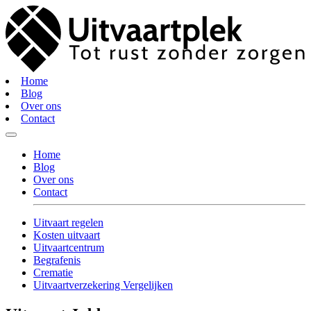
Home
Blog
Over ons
Contact
Home
Blog
Over ons
Contact
Uitvaart regelen
Kosten uitvaart
Uitvaartcentrum
Begrafenis
Crematie
Uitvaartverzekering Vergelijken