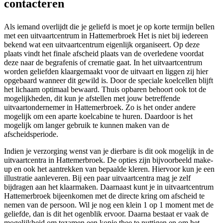
contacteren
Als iemand overlijdt die je geliefd is moet je op korte termijn bellen
met een uitvaartcentrum in Hattemerbroek Het is niet bij iedereen
bekend wat een uitvaartcentrum eigenlijk organiseert. Op deze
plaats vindt het finale afscheid plaats van de overledene voordat
deze naar de begrafenis of crematie gaat. In het uitvaartcentrum
worden geliefden klaargemaakt voor de uitvaart en liggen zij hier
opgebaard wanneer dit gewild is. Door de speciale koelcellen blijft
het lichaam optimaal bewaard. Thuis opbaren behoort ook tot de
mogelijkheden, dit kun je afstellen met jouw betreffende
uitvaartondernemer in Hattemerbroek. Zo is het onder andere
mogelijk om een aparte koelcabine te huren. Daardoor is het
mogelijk om langer gebruik te kunnen maken van de
afscheidsperiode.
Indien je verzorging wenst van je dierbare is dit ook mogelijk in de
uitvaartcentra in Hattemerbroek. De opties zijn bijvoorbeeld make-
up en ook het aantrekken van bepaalde kleren. Hiervoor kun je een
illustratie aanleveren. Bij een paar uitvaartcentra mag je zelf
bijdragen aan het klaarmaken. Daarnaast kunt je in uitvaartcentrum
Hattemerbroek bijeenkomen met de directe kring om afscheid te
nemen van de persoon. Wil je nog een klein 1 op 1 moment met de
geliefde, dan is dit het ogenblik ervoor. Daarna bestaat er vaak de
mogelijkheid om tezamen een kopje thee te nuttigen en om het