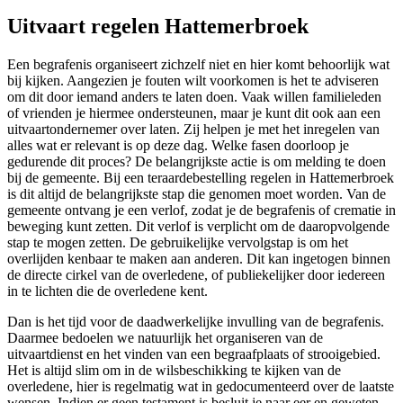
Uitvaart regelen Hattemerbroek
Een begrafenis organiseert zichzelf niet en hier komt behoorlijk wat
bij kijken. Aangezien je fouten wilt voorkomen is het te adviseren
om dit door iemand anders te laten doen. Vaak willen familieleden
of vrienden je hiermee ondersteunen, maar je kunt dit ook aan een
uitvaartondernemer over laten. Zij helpen je met het inregelen van
alles wat er relevant is op deze dag. Welke fasen doorloop je
gedurende dit proces? De belangrijkste actie is om melding te doen
bij de gemeente. Bij een teraardebestelling regelen in Hattemerbroek
is dit altijd de belangrijkste stap die genomen moet worden. Van de
gemeente ontvang je een verlof, zodat je de begrafenis of crematie in
beweging kunt zetten. Dit verlof is verplicht om de daaropvolgende
stap te mogen zetten. De gebruikelijke vervolgstap is om het
overlijden kenbaar te maken aan anderen. Dit kan ingetogen binnen
de directe cirkel van de overledene, of publiekelijker door iedereen
in te lichten die de overledene kent.
Dan is het tijd voor de daadwerkelijke invulling van de begrafenis.
Daarmee bedoelen we natuurlijk het organiseren van de
uitvaartdienst en het vinden van een begraafplaats of strooigebied.
Het is altijd slim om in de wilsbeschikking te kijken van de
overledene, hier is regelmatig wat in gedocumenteerd over de laatste
wensen. Indien er geen testament is besluit je naar eer en geweten