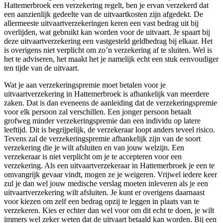
Hattemerbroek een verzekering regelt, ben je ervan verzekerd dat
een aanzienlijk gedeelte van de uitvaartkosten zijn afgedekt. De
allermeeste uitvaartverzekeringen keren een vast bedrag uit bij
overlijden, wat gebruikt kan worden voor de uitvaart. Je spaart bij
deze uitvaartverzekering een vastgesteld geldbedrag bij elkaar. Het
is overigens niet verplicht om zo’n verzekering af te sluiten. Wel is
het te adviseren, het maakt het je namelijk echt een stuk eenvoudiger
ten tijde van de uitvaart.
Wat je aan verzekeringspremie moet betalen voor je
uitvaartverzekering in Hattemerbroek is afhankelijk van meerdere
zaken. Dat is dan eveneens de aanleiding dat de verzekeringspremie
voor elk persoon zal verschillen. Een jonger persoon betaalt
grofweg minder verzekeringspremie dan een individu op latere
leeftijd. Dit is begrijpelijk, de verzekeraar loopt anders teveel risico.
Tevens zal de verzekeringspremie afhankelijk zijn van de soort
verzekering die je wilt afsluiten en van jouw welzijn. Een
verzekeraar is niet verplicht om je te accepteren voor een
verzekering. Als een uitvaartverzekeraar in Hattemerbroek je een te
omvangrijk gevaar vindt, mogen ze je weigeren. Vrijwel iedere keer
zul je dan wel jouw medische verslag moeten inleveren als je een
uitvaartverzekering wilt afsluiten. Je kunt er overigens daarnaast
voor kiezen om zelf een bedrag opzij te leggen in plaats van te
verzekeren. Kies er echter dan wel voor om dit echt te doen, je wilt
immers wel zeker weten dat de uitvaart betaald kan worden. Bij een