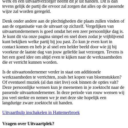
werk en een uitvaartverzorger neemt dit je uit handen. Dit is dan
tevens gelijk de partij die ervoor zal zorgen dat alles op de passende
wijze zal worden geregeld.
Denk onder andere aan de plechtigheden die plaats zullen vinden of
aan de organisatie van de uitvaart op zichzelf. Vergelijken van
uitvaartondernemers is goed omdat het een zeer persoonlijke dag is.
Je kunt dit via onze pagina simpel en snel doen zodat je vrijblijvend
kunt bekijken welke partij bij jou past. Zo kun je even kort in
contact komen en heb je al snel een helder beeld door wie jij bij
voorkeur de laatste dag van jouw geliefde laat verzorgen. Tevens is
het een goed idee om altijd even te kijken naar de werkzaamheden
die er verricht kunnen worden.
Is de uitvaartondernemer verder in staat om additionele
werkzaamheden te verrichten, zoals het kopen van bloemstukken?
Of eventueel muziek (al dan niet live) ook binnen de opties valt?
Deze persoonlijke wensen kun je meenemen in je zoektocht naar de
passende uitvaartondernemer. In deze periode van rouw wensen wij
jou veel sterkte en nemen we je met deze site hopelijk een
langdurige zware zoektocht uit handen.
Uitvaarthulp inschakelen in Hattemerbroek
Vragen over Uitvaartplek?