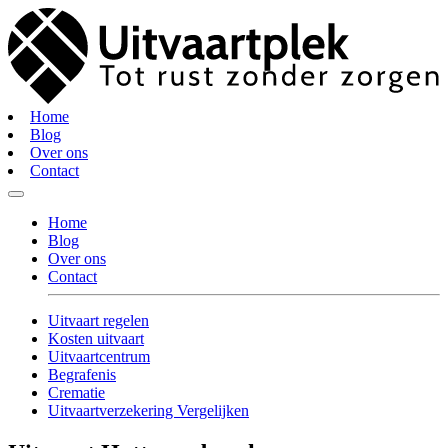
Home
Blog
Over ons
Contact
Home
Blog
Over ons
Contact
Uitvaart regelen
Kosten uitvaart
Uitvaartcentrum
Begrafenis
Crematie
Uitvaartverzekering Vergelijken