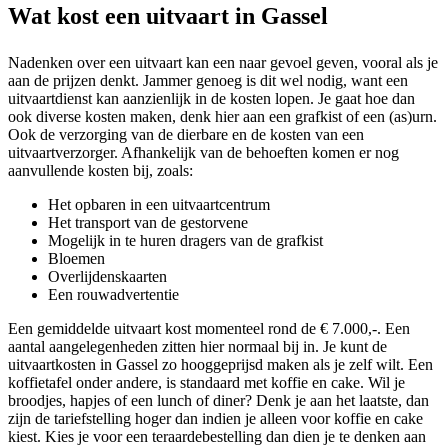
Wat kost een uitvaart in Gassel
Nadenken over een uitvaart kan een naar gevoel geven, vooral als je
aan de prijzen denkt. Jammer genoeg is dit wel nodig, want een
uitvaartdienst kan aanzienlijk in de kosten lopen. Je gaat hoe dan
ook diverse kosten maken, denk hier aan een grafkist of een (as)urn.
Ook de verzorging van de dierbare en de kosten van een
uitvaartverzorger. Afhankelijk van de behoeften komen er nog
aanvullende kosten bij, zoals:
Het opbaren in een uitvaartcentrum
Het transport van de gestorvene
Mogelijk in te huren dragers van de grafkist
Bloemen
Overlijdenskaarten
Een rouwadvertentie
Een gemiddelde uitvaart kost momenteel rond de € 7.000,-. Een
aantal aangelegenheden zitten hier normaal bij in. Je kunt de
uitvaartkosten in Gassel zo hooggeprijsd maken als je zelf wilt. Een
koffietafel onder andere, is standaard met koffie en cake. Wil je
broodjes, hapjes of een lunch of diner? Denk je aan het laatste, dan
zijn de tariefstelling hoger dan indien je alleen voor koffie en cake
kiest. Kies je voor een teraardebestelling dan dien je te denken aan