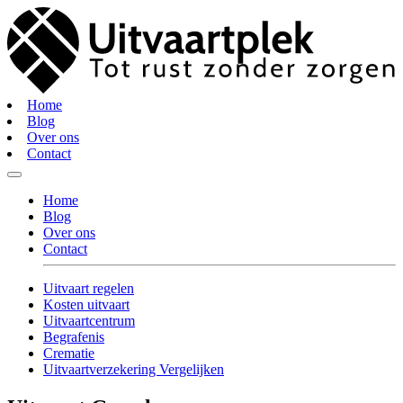
Home
Blog
Over ons
Contact
Home
Blog
Over ons
Contact
Uitvaart regelen
Kosten uitvaart
Uitvaartcentrum
Begrafenis
Crematie
Uitvaartverzekering Vergelijken