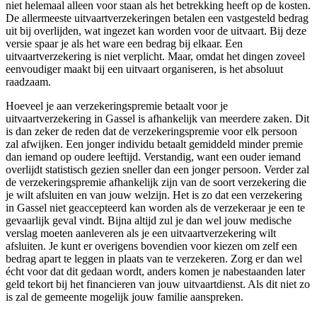
niet helemaal alleen voor staan als het betrekking heeft op de kosten.
De allermeeste uitvaartverzekeringen betalen een vastgesteld bedrag
uit bij overlijden, wat ingezet kan worden voor de uitvaart. Bij deze
versie spaar je als het ware een bedrag bij elkaar. Een
uitvaartverzekering is niet verplicht. Maar, omdat het dingen zoveel
eenvoudiger maakt bij een uitvaart organiseren, is het absoluut
raadzaam.
Hoeveel je aan verzekeringspremie betaalt voor je
uitvaartverzekering in Gassel is afhankelijk van meerdere zaken. Dit
is dan zeker de reden dat de verzekeringspremie voor elk persoon
zal afwijken. Een jonger individu betaalt gemiddeld minder premie
dan iemand op oudere leeftijd. Verstandig, want een ouder iemand
overlijdt statistisch gezien sneller dan een jonger persoon. Verder zal
de verzekeringspremie afhankelijk zijn van de soort verzekering die
je wilt afsluiten en van jouw welzijn. Het is zo dat een verzekering
in Gassel niet geaccepteerd kan worden als de verzekeraar je een te
gevaarlijk geval vindt. Bijna altijd zul je dan wel jouw medische
verslag moeten aanleveren als je een uitvaartverzekering wilt
afsluiten. Je kunt er overigens bovendien voor kiezen om zelf een
bedrag apart te leggen in plaats van te verzekeren. Zorg er dan wel
écht voor dat dit gedaan wordt, anders komen je nabestaanden later
geld tekort bij het financieren van jouw uitvaartdienst. Als dit niet zo
is zal de gemeente mogelijk jouw familie aanspreken.