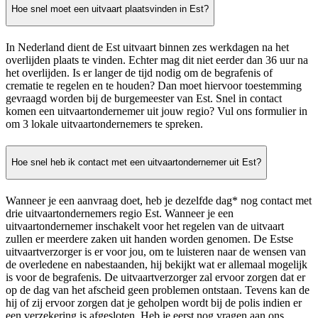
Hoe snel moet een uitvaart plaatsvinden in Est?
In Nederland dient de Est uitvaart binnen zes werkdagen na het
overlijden plaats te vinden. Echter mag dit niet eerder dan 36 uur na
het overlijden. Is er langer de tijd nodig om de begrafenis of
crematie te regelen en te houden? Dan moet hiervoor toestemming
gevraagd worden bij de burgemeester van Est. Snel in contact
komen een uitvaartondernemer uit jouw regio? Vul ons formulier in
om 3 lokale uitvaartondernemers te spreken.
Hoe snel heb ik contact met een uitvaartondernemer uit Est?
Wanneer je een aanvraag doet, heb je dezelfde dag* nog contact met
drie uitvaartondernemers regio Est. Wanneer je een
uitvaartondernemer inschakelt voor het regelen van de uitvaart
zullen er meerdere zaken uit handen worden genomen. De Estse
uitvaartverzorger is er voor jou, om te luisteren naar de wensen van
de overledene en nabestaanden, hij bekijkt wat er allemaal mogelijk
is voor de begrafenis. De uitvaartverzorger zal ervoor zorgen dat er
op de dag van het afscheid geen problemen ontstaan. Tevens kan de
hij of zij ervoor zorgen dat je geholpen wordt bij de polis indien er
een verzekering is afgesloten. Heb je eerst nog vragen aan ons