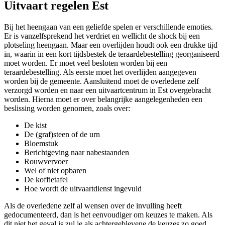
Uitvaart regelen Est
Bij het heengaan van een geliefde spelen er verschillende emoties.
Er is vanzelfsprekend het verdriet en wellicht de shock bij een
plotseling heengaan. Maar een overlijden houdt ook een drukke tijd
in, waarin in een kort tijdsbestek de teraardebestelling georganiseerd
moet worden. Er moet veel besloten worden bij een
teraardebestelling. Als eerste moet het overlijden aangegeven
worden bij de gemeente. Aansluitend moet de overledene zelf
verzorgd worden en naar een uitvaartcentrum in Est overgebracht
worden. Hierna moet er over belangrijke aangelegenheden een
beslissing worden genomen, zoals over:
De kist
De (graf)steen of de urn
Bloemstuk
Berichtgeving naar nabestaanden
Rouwvervoer
Wel of niet opbaren
De koffietafel
Hoe wordt de uitvaartdienst ingevuld
Als de overledene zelf al wensen over de invulling heeft
gedocumenteerd, dan is het eenvoudiger om keuzes te maken. Als
dit niet het geval is zul je als achtergeblevene de keuzes zo goed