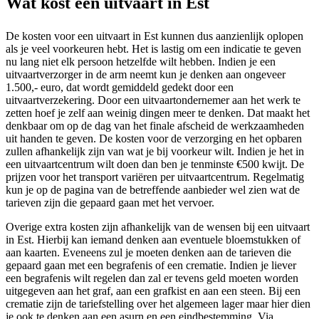
Wat kost een uitvaart in Est
De kosten voor een uitvaart in Est kunnen dus aanzienlijk oplopen
als je veel voorkeuren hebt. Het is lastig om een indicatie te geven
nu lang niet elk persoon hetzelfde wilt hebben. Indien je een
uitvaartverzorger in de arm neemt kun je denken aan ongeveer
1.500,- euro, dat wordt gemiddeld gedekt door een
uitvaartverzekering. Door een uitvaartondernemer aan het werk te
zetten hoef je zelf aan weinig dingen meer te denken. Dat maakt het
denkbaar om op de dag van het finale afscheid de werkzaamheden
uit handen te geven. De kosten voor de verzorging en het opbaren
zullen afhankelijk zijn van wat je bij voorkeur wilt. Indien je het in
een uitvaartcentrum wilt doen dan ben je tenminste €500 kwijt. De
prijzen voor het transport variëren per uitvaartcentrum. Regelmatig
kun je op de pagina van de betreffende aanbieder wel zien wat de
tarieven zijn die gepaard gaan met het vervoer.
Overige extra kosten zijn afhankelijk van de wensen bij een uitvaart
in Est. Hierbij kan iemand denken aan eventuele bloemstukken of
aan kaarten. Eveneens zul je moeten denken aan de tarieven die
gepaard gaan met een begrafenis of een crematie. Indien je liever
een begrafenis wilt regelen dan zal er tevens geld moeten worden
uitgegeven aan het graf, aan een grafkist en aan een steen. Bij een
crematie zijn de tariefstelling over het algemeen lager maar hier dien
je ook te denken aan een asurn en een eindbestemming. Via