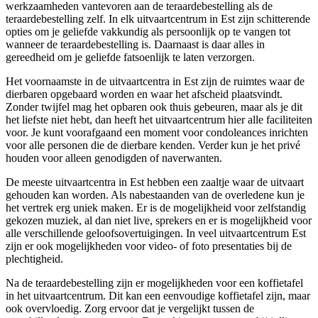
werkzaamheden vantevoren aan de teraardebestelling als de
teraardebestelling zelf. In elk uitvaartcentrum in Est zijn schitterende
opties om je geliefde vakkundig als persoonlijk op te vangen tot
wanneer de teraardebestelling is. Daarnaast is daar alles in
gereedheid om je geliefde fatsoenlijk te laten verzorgen.
Het voornaamste in de uitvaartcentra in Est zijn de ruimtes waar de
dierbaren opgebaard worden en waar het afscheid plaatsvindt.
Zonder twijfel mag het opbaren ook thuis gebeuren, maar als je dit
het liefste niet hebt, dan heeft het uitvaartcentrum hier alle faciliteiten
voor. Je kunt voorafgaand een moment voor condoleances inrichten
voor alle personen die de dierbare kenden. Verder kun je het privé
houden voor alleen genodigden of naverwanten.
De meeste uitvaartcentra in Est hebben een zaaltje waar de uitvaart
gehouden kan worden. Als nabestaanden van de overledene kun je
het vertrek erg uniek maken. Er is de mogelijkheid voor zelfstandig
gekozen muziek, al dan niet live, sprekers en er is mogelijkheid voor
alle verschillende geloofsovertuigingen. In veel uitvaartcentrum Est
zijn er ook mogelijkheden voor video- of foto presentaties bij de
plechtigheid.
Na de teraardebestelling zijn er mogelijkheden voor een koffietafel
in het uitvaartcentrum. Dit kan een eenvoudige koffietafel zijn, maar
ook overvloedig. Zorg ervoor dat je vergelijkt tussen de