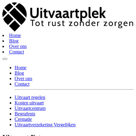
Home
Blog
Over ons
Contact
Home
Blog
Over ons
Contact
Uitvaart regelen
Kosten uitvaart
Uitvaartcentrum
Begrafenis
Crematie
Uitvaartverzekering Vergelijken