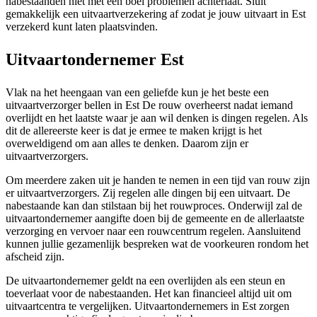
nabestaanden niet met een boel problemen achterlaat. Sluit
gemakkelijk een uitvaartverzekering af zodat je jouw uitvaart in Est
verzekerd kunt laten plaatsvinden.
Uitvaartondernemer Est
Vlak na het heengaan van een geliefde kun je het beste een
uitvaartverzorger bellen in Est De rouw overheerst nadat iemand
overlijdt en het laatste waar je aan wil denken is dingen regelen. Als
dit de allereerste keer is dat je ermee te maken krijgt is het
overweldigend om aan alles te denken. Daarom zijn er
uitvaartverzorgers.
Om meerdere zaken uit je handen te nemen in een tijd van rouw zijn
er uitvaartverzorgers. Zij regelen alle dingen bij een uitvaart. De
nabestaande kan dan stilstaan bij het rouwproces. Onderwijl zal de
uitvaartondernemer aangifte doen bij de gemeente en de allerlaatste
verzorging en vervoer naar een rouwcentrum regelen. Aansluitend
kunnen jullie gezamenlijk bespreken wat de voorkeuren rondom het
afscheid zijn.
De uitvaartondernemer geldt na een overlijden als een steun en
toeverlaat voor de nabestaanden. Het kan financieel altijd uit om
uitvaartcentra te vergelijken. Uitvaartondernemers in Est zorgen