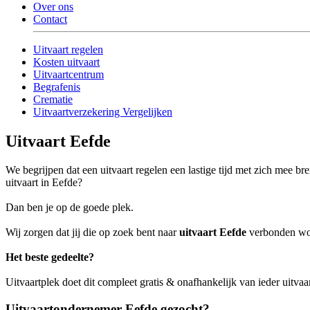
Over ons
Contact
Uitvaart regelen
Kosten uitvaart
Uitvaartcentrum
Begrafenis
Crematie
Uitvaartverzekering Vergelijken
Uitvaart Eefde
We begrijpen dat een uitvaart regelen een lastige tijd met zich mee b
uitvaart in Eefde?
Dan ben je op de goede plek.
Wij zorgen dat jij die op zoek bent naar
uitvaart Eefde
verbonden word
Het beste gedeelte?
Uitvaartplek doet dit compleet gratis & onafhankelijk van ieder uitva
Uitvaartondernemer Eefde gezocht?