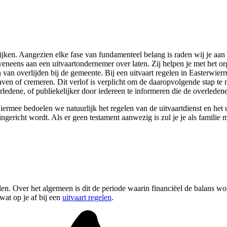
kijken. Aangezien elke fase van fundamenteel belang is raden wij je aan 
eveneens aan een uitvaartondernemer over laten. Zij helpen je met het org
an overlijden bij de gemeente. Bij een uitvaart regelen in Easterwierru
aven of cremeren. Dit verlof is verplicht om de daaropvolgende stap te 
rledene, of publiekelijker door iedereen te informeren die de overledene
Hiermee bedoelen we natuurlijk het regelen van de uitvaartdienst en het 
gericht wordt. Als er geen testament aanwezig is zul je je als familie 
en. Over het algemeen is dit de periode waarin financiëel de balans word
wat op je af bij een
uitvaart regelen
.