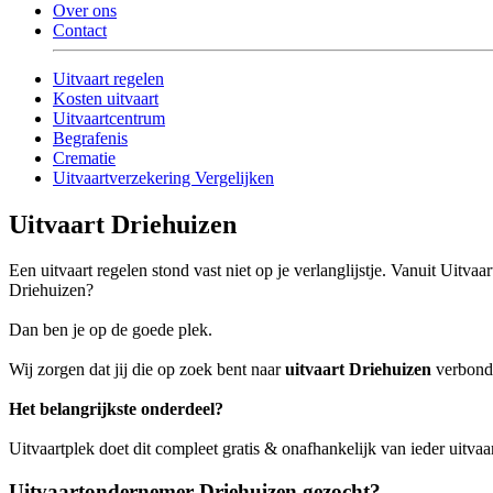
Over ons
Contact
Uitvaart regelen
Kosten uitvaart
Uitvaartcentrum
Begrafenis
Crematie
Uitvaartverzekering Vergelijken
Uitvaart Driehuizen
Een uitvaart regelen stond vast niet op je verlanglijstje. Vanuit Uitva
Driehuizen?
Dan ben je op de goede plek.
Wij zorgen dat jij die op zoek bent naar
uitvaart Driehuizen
verbonde
Het belangrijkste onderdeel?
Uitvaartplek doet dit compleet gratis & onafhankelijk van ieder uitva
Uitvaartondernemer Driehuizen gezocht?