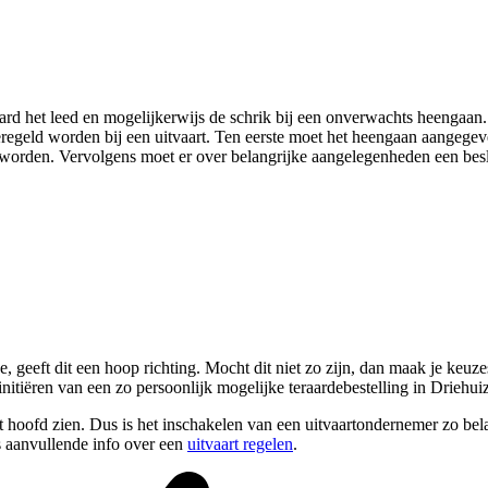
d het leed en mogelijkerwijs de schrik bij een onverwachts heengaan. M
geregeld worden bij een uitvaart. Ten eerste moet het heengaan aangeg
 worden. Vervolgens moet er over belangrijke aangelegenheden een bes
 geeft dit een hoop richting. Mocht dit niet zo zijn, dan maak je keuzes
nitiëren van een zo persoonlijk mogelijke teraardebestelling in Driehui
 hoofd zien. Dus is het inschakelen van een uitvaartondernemer zo bel
s aanvullende info over een
uitvaart regelen
.