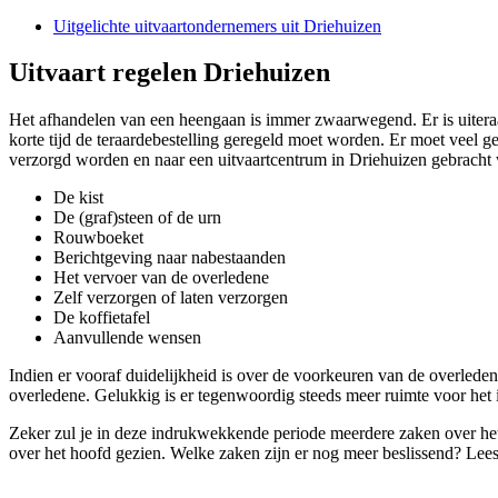
Uitgelichte uitvaartondernemers uit Driehuizen
Uitvaart regelen Driehuizen
Het afhandelen van een heengaan is immer zwaarwegend. Er is uiteraar
korte tijd de teraardebestelling geregeld moet worden. Er moet veel 
verzorgd worden en naar een uitvaartcentrum in Driehuizen gebracht
De kist
De (graf)steen of de urn
Rouwboeket
Berichtgeving naar nabestaanden
Het vervoer van de overledene
Zelf verzorgen of laten verzorgen
De koffietafel
Aanvullende wensen
Indien er vooraf duidelijkheid is over de voorkeuren van de overledene,
overledene. Gelukkig is er tegenwoordig steeds meer ruimte voor het i
Zeker zul je in deze indrukwekkende periode meerdere zaken over het
over het hoofd gezien. Welke zaken zijn er nog meer beslissend? Lee