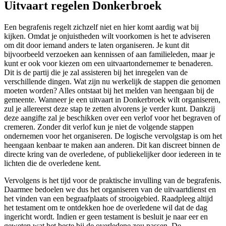
Uitvaart regelen Donkerbroek
Een begrafenis regelt zichzelf niet en hier komt aardig wat bij
kijken. Omdat je onjuistheden wilt voorkomen is het te adviseren
om dit door iemand anders te laten organiseren. Je kunt dit
bijvoorbeeld verzoeken aan kennissen of aan familieleden, maar je
kunt er ook voor kiezen om een uitvaartondernemer te benaderen.
Dit is de partij die je zal assisteren bij het inregelen van de
verschillende dingen. Wat zijn nu werkelijk de stappen die genomen
moeten worden? Alles ontstaat bij het melden van heengaan bij de
gemeente. Wanneer je een uitvaart in Donkerbroek wilt organiseren,
zul je allereerst deze stap te zetten alvorens je verder kunt. Dankzij
deze aangifte zal je beschikken over een verlof voor het begraven of
cremeren. Zonder dit verlof kun je niet de volgende stappen
ondernemen voor het organiseren. De logische vervolgstap is om het
heengaan kenbaar te maken aan anderen. Dit kan discreet binnen de
directe kring van de overledene, of publiekelijker door iedereen in te
lichten die de overledene kent.
Vervolgens is het tijd voor de praktische invulling van de begrafenis.
Daarmee bedoelen we dus het organiseren van de uitvaartdienst en
het vinden van een begraafplaats of strooigebied. Raadpleeg altijd
het testament om te ontdekken hoe de overledene wil dat de dag
ingericht wordt. Indien er geen testament is besluit je naar eer en
geweten wat het beste bij de overledene zou passen. De