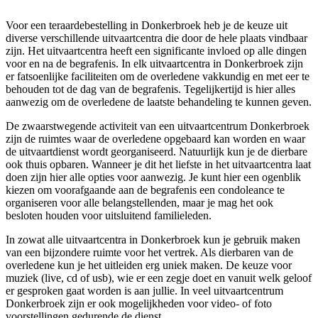
Voor een teraardebestelling in Donkerbroek heb je de keuze uit
diverse verschillende uitvaartcentra die door de hele plaats vindbaar
zijn. Het uitvaartcentra heeft een significante invloed op alle dingen
voor en na de begrafenis. In elk uitvaartcentra in Donkerbroek zijn
er fatsoenlijke faciliteiten om de overledene vakkundig en met eer te
behouden tot de dag van de begrafenis. Tegelijkertijd is hier alles
aanwezig om de overledene de laatste behandeling te kunnen geven.
De zwaarstwegende activiteit van een uitvaartcentrum Donkerbroek
zijn de ruimtes waar de overledene opgebaard kan worden en waar
de uitvaartdienst wordt georganiseerd. Natuurlijk kun je de dierbare
ook thuis opbaren. Wanneer je dit het liefste in het uitvaartcentra laat
doen zijn hier alle opties voor aanwezig. Je kunt hier een ogenblik
kiezen om voorafgaande aan de begrafenis een condoleance te
organiseren voor alle belangstellenden, maar je mag het ook
besloten houden voor uitsluitend familieleden.
In zowat alle uitvaartcentra in Donkerbroek kun je gebruik maken
van een bijzondere ruimte voor het vertrek. Als dierbaren van de
overledene kun je het uitleiden erg uniek maken. De keuze voor
muziek (live, cd of usb), wie er een zegje doet en vanuit welk geloof
er gesproken gaat worden is aan jullie. In veel uitvaartcentrum
Donkerbroek zijn er ook mogelijkheden voor video- of foto
voorstellingen gedurende de dienst.