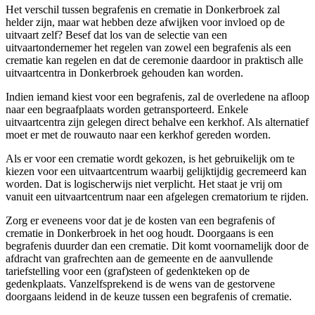
Het verschil tussen begrafenis en crematie in Donkerbroek zal
helder zijn, maar wat hebben deze afwijken voor invloed op de
uitvaart zelf? Besef dat los van de selectie van een
uitvaartondernemer het regelen van zowel een begrafenis als een
crematie kan regelen en dat de ceremonie daardoor in praktisch alle
uitvaartcentra in Donkerbroek gehouden kan worden.
Indien iemand kiest voor een begrafenis, zal de overledene na afloop
naar een begraafplaats worden getransporteerd. Enkele
uitvaartcentra zijn gelegen direct behalve een kerkhof. Als alternatief
moet er met de rouwauto naar een kerkhof gereden worden.
Als er voor een crematie wordt gekozen, is het gebruikelijk om te
kiezen voor een uitvaartcentrum waarbij gelijktijdig gecremeerd kan
worden. Dat is logischerwijs niet verplicht. Het staat je vrij om
vanuit een uitvaartcentrum naar een afgelegen crematorium te rijden.
Zorg er eveneens voor dat je de kosten van een begrafenis of
crematie in Donkerbroek in het oog houdt. Doorgaans is een
begrafenis duurder dan een crematie. Dit komt voornamelijk door de
afdracht van grafrechten aan de gemeente en de aanvullende
tariefstelling voor een (graf)steen of gedenkteken op de
gedenkplaats. Vanzelfsprekend is de wens van de gestorvene
doorgaans leidend in de keuze tussen een begrafenis of crematie.