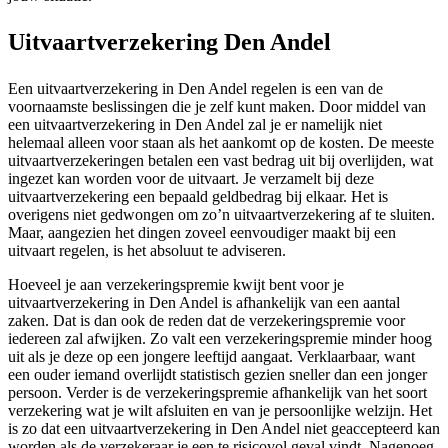
Uitvaartverzekering Den Andel
Een uitvaartverzekering in Den Andel regelen is een van de
voornaamste beslissingen die je zelf kunt maken. Door middel van
een uitvaartverzekering in Den Andel zal je er namelijk niet
helemaal alleen voor staan als het aankomt op de kosten. De meeste
uitvaartverzekeringen betalen een vast bedrag uit bij overlijden, wat
ingezet kan worden voor de uitvaart. Je verzamelt bij deze
uitvaartverzekering een bepaald geldbedrag bij elkaar. Het is
overigens niet gedwongen om zo’n uitvaartverzekering af te sluiten.
Maar, aangezien het dingen zoveel eenvoudiger maakt bij een
uitvaart regelen, is het absoluut te adviseren.
Hoeveel je aan verzekeringspremie kwijt bent voor je
uitvaartverzekering in Den Andel is afhankelijk van een aantal
zaken. Dat is dan ook de reden dat de verzekeringspremie voor
iedereen zal afwijken. Zo valt een verzekeringspremie minder hoog
uit als je deze op een jongere leeftijd aangaat. Verklaarbaar, want
een ouder iemand overlijdt statistisch gezien sneller dan een jonger
persoon. Verder is de verzekeringspremie afhankelijk van het soort
verzekering wat je wilt afsluiten en van je persoonlijke welzijn. Het
is zo dat een uitvaartverzekering in Den Andel niet geaccepteerd kan
worden als de verzekeraar je een te risicovol geval vindt. Nagenoeg