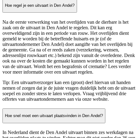
Hoe regel je een uitvaart in Den Andel?
Na de eerste verwerking van het overlijden van de dierbare is het
zaak om de uitvaart in Den Andel te regelen. Dit kan erg
overweldigend zijn in een periode van rouw. Het overlijden dient
gemeld te worden bij de betreffende huisarts en je (of de
uitvaartondernemer Den Andel) doet aangifte van het overlijden bij
de gemeente. Ga na of er reeds zaken (verzekering, wensen,
adressenlijst rouwkaart etc.) bekend zijn vanuit de overledene. Denk
ook na over de kosten die gemaakt kunnen worden in het regelen
van de uitvaart. Wordt het een begrafenis of crematie? Lees verder
voor meer informatie over een uitvaart regelen.
Tip: Een uitvaartverzorger kan een (groot) deel hiervan uit handen
nemen of zorgen dat je de juiste vragen duidelijk hebt om de uitvaart
soepel en zonder stress te laten verlopen. Vraag vrijblijvend drie
offertes van uitvaartondernemers aan via onze website.
Hoe snel moet een uitvaart plaatsvinden in Den Andel?
In Nederland dient de Den Andel uitvaart binnen zes werkdagen na
het overlijden plaats te vinden. Echter mag dit niet eerder dan 36 uur