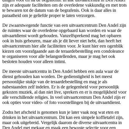
zijn er adequate faciliteiten om de overledene vakkundig en met trots
te bewaren tot de datum van de begrafenis. Ook is daar alles in
paraatheid om je geliefde proper te laten verzorgen.
De zwaarstwegende functie van een uitvaartcentrum Den Andel zijn
de ruimtes waar de overledene opgebaard kan worden en waar de
uitvaartdienst wordt gehouden. Vanzelfsprekend mag het opbaren
ook in huis gebeuren, maar als je dit liever niet hebt, dan heeft het
uitvaartcentrum hier alle faciliteiten voor. Je kunt hier een ogenblik
kiezen om voorafgaande aan de teraardebestelling een condoleance
te organiseren voor alle belangstellenden, maar je mag het ook
besloten houden voor alleen intimi.
De meeste uitvaartcentra in Den Andel hebben een aula waar de
dienst gehouden kan worden. De gedienstigheid is het meest
persoonlijke stukje van de teraardebestelling en mag je als
nabestaanden zelf indelen. Er is de gelegenheid voor persoonlijk
gekozen muziek, al dan niet live, sprekers en er is mogelijkheid voor
alle verschillende religies. In veel uitvaartcentrum Den Andel zijn er
ook opties voor video- of foto voorstellingen bij de uitvaartdienst.
Zodra het afscheid is genomen kun je later vaak nog wat eten en
drinken in het uitvaartcentrum. Dit kan een simpele koffietafel zijn,
maar ook uitgebreid. Vergelijk daarom de diverse uitvaartcentra in
Den Andel met mekaar en maak een bewuste selectie voor een