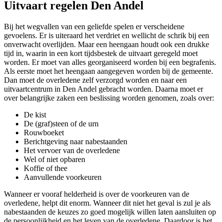
Uitvaart regelen Den Andel
Bij het wegvallen van een geliefde spelen er verscheidene
gevoelens. Er is uiteraard het verdriet en wellicht de schrik bij een
onverwacht overlijden. Maar een heengaan houdt ook een drukke
tijd in, waarin in een kort tijdsbestek de uitvaart geregeld moet
worden. Er moet van alles georganiseerd worden bij een begrafenis.
Als eerste moet het heengaan aangegeven worden bij de gemeente.
Dan moet de overledene zelf verzorgd worden en naar een
uitvaartcentrum in Den Andel gebracht worden. Daarna moet er
over belangrijke zaken een beslissing worden genomen, zoals over:
De kist
De (graf)steen of de urn
Rouwboeket
Berichtgeving naar nabestaanden
Het vervoer van de overledene
Wel of niet opbaren
Koffie of thee
Aanvullende voorkeuren
Wanneer er vooraf helderheid is over de voorkeuren van de
overledene, helpt dit enorm. Wanneer dit niet het geval is zul je als
nabestaanden de keuzes zo goed mogelijk willen laten aansluiten op
de persoonlijkheid en het leven van de overledene. Daardoor is het