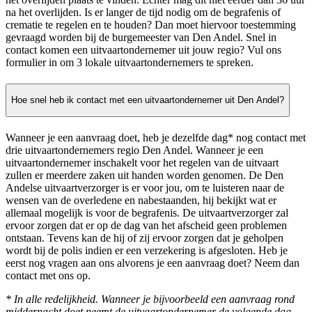
na het overlijden. Is er langer de tijd nodig om de begrafenis of
crematie te regelen en te houden? Dan moet hiervoor toestemming
gevraagd worden bij de burgemeester van Den Andel. Snel in
contact komen een uitvaartondernemer uit jouw regio? Vul ons
formulier in om 3 lokale uitvaartondernemers te spreken.
Hoe snel heb ik contact met een uitvaartondernemer uit Den Andel?
Wanneer je een aanvraag doet, heb je dezelfde dag* nog contact met
drie uitvaartondernemers regio Den Andel. Wanneer je een
uitvaartondernemer inschakelt voor het regelen van de uitvaart
zullen er meerdere zaken uit handen worden genomen. De Den
Andelse uitvaartverzorger is er voor jou, om te luisteren naar de
wensen van de overledene en nabestaanden, hij bekijkt wat er
allemaal mogelijk is voor de begrafenis. De uitvaartverzorger zal
ervoor zorgen dat er op de dag van het afscheid geen problemen
ontstaan. Tevens kan de hij of zij ervoor zorgen dat je geholpen
wordt bij de polis indien er een verzekering is afgesloten. Heb je
eerst nog vragen aan ons alvorens je een aanvraag doet? Neem dan
contact met ons op.
* In alle redelijkheid. Wanneer je bijvoorbeeld een aanvraag rond
middernacht doet neemt de uitvaartondernemer de volgende dag