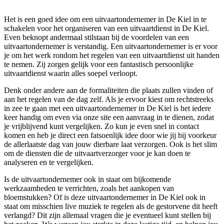
Het is een goed idee om een uitvaartondernemer in De Kiel in te
schakelen voor het organiseren van een uitvaartdienst in De Kiel.
Even beknopt andermaal stilstaan bij de voordelen van een
uitvaartondernemer is verstandig. Een uitvaartondernemer is er voor
je om het werk rondom het regelen van een uitvaartdienst uit handen
te nemen. Zij zorgen gelijk voor een fantastisch persoonlijke
uitvaartdienst waarin alles soepel verloopt.
Denk onder andere aan de formaliteiten die plaats zullen vinden of
aan het regelen van de dag zelf. Als je ervoor kiest om rechtstreeks
in zee te gaan met een uitvaartondernemer in De Kiel is het iedere
keer handig om even via onze site een aanvraag in te dienen, zodat
je vrijblijvend kunt vergelijken. Zo kun je even snel in contact
komen en heb je direct een fatsoenlijk idee door wie jij bij voorkeur
de allerlaatste dag van jouw dierbare laat verzorgen. Ook is het slim
om de diensten die de uitvaartverzorger voor je kan doen te
analyseren en te vergelijken.
Is de uitvaartondernemer ook in staat om bijkomende
werkzaamheden te verrichten, zoals het aankopen van
bloemstukken? Of is deze uitvaartondernemer in De Kiel ook in
staat om misschien live muziek te regelen als de gestorvene dit heeft
verlangd? Dit zijn allemaal vragen die je eventueel kunt stellen bij