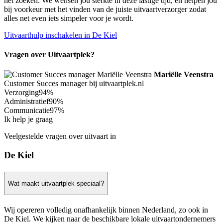
het zoeken. We wensen jou sterkte in deze lastige tijd, en helpen jou
bij voorkeur met het vinden van de juiste uitvaartverzorger zodat
alles net even iets simpeler voor je wordt.
Uitvaarthulp inschakelen in De Kiel
Vragen over Uitvaartplek?
Mariëlle Veenstra
Customer Succes manager bij uitvaartplek.nl
Verzorging
94%
Administratief
90%
Communicatie
97%
Ik help je graag
Veelgestelde vragen over uitvaart in
De Kiel
Wat maakt uitvaartplek speciaal?
Wij opereren volledig onafhankelijk binnen Nederland, zo ook in
De Kiel. We kijken naar de beschikbare lokale uitvaartondernemers