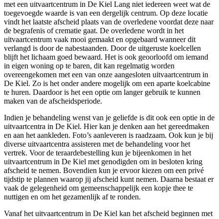
met een uitvaartcentrum in De Kiel Lang niet iedereen weet wat de
toegevoegde waarde is van een dergelijk centrum. Op deze locatie
vindt het laatste afscheid plaats van de overledene voordat deze naar
de begrafenis of crematie gaat. De overledene wordt in het
uitvaartcentrum vaak mooi gemaakt en opgebaard wanneer dit
verlangd is door de nabestaanden. Door de uitgeruste koelcellen
blijft het lichaam goed bewaard. Het is ook geoorloofd om iemand
in eigen woning op te baren, dit kan regelmatig worden
overeengekomen met een van onze aangesloten uitvaartcentrum in
De Kiel. Zo is het onder andere mogelijk om een aparte koelcabine
te huren. Daardoor is het een optie om langer gebruik te kunnen
maken van de afscheidsperiode.
Indien je behandeling wenst van je geliefde is dit ook een optie in de
uitvaartcentra in De Kiel. Hier kan je denken aan het gereedmaken
en aan het aankleden. Foto’s aanleveren is raadzaam. Ook kun je bij
diverse uitvaartcentra assisteren met de behandeling voor het
vertrek. Voor de teraardebestelling kun je bijeenkomen in het
uitvaartcentrum in De Kiel met genodigden om in besloten kring
afscheid te nemen. Bovendien kun je ervoor kiezen om een privé
tijdstip te plannen waarop jij afscheid kunt nemen. Daarna bestaat er
vaak de gelegenheid om gemeenschappelijk een kopje thee te
nuttigen en om het gezamenlijk af te ronden.
Vanaf het uitvaartcentrum in De Kiel kan het afscheid beginnen met