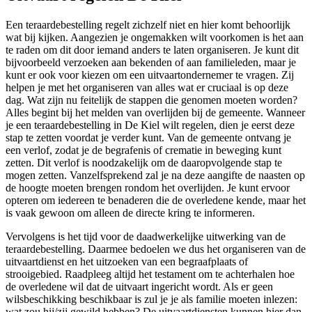
Een teraardebestelling regelt zichzelf niet en hier komt behoorlijk
wat bij kijken. Aangezien je ongemakken wilt voorkomen is het aan
te raden om dit door iemand anders te laten organiseren. Je kunt dit
bijvoorbeeld verzoeken aan bekenden of aan familieleden, maar je
kunt er ook voor kiezen om een uitvaartondernemer te vragen. Zij
helpen je met het organiseren van alles wat er cruciaal is op deze
dag. Wat zijn nu feitelijk de stappen die genomen moeten worden?
Alles begint bij het melden van overlijden bij de gemeente. Wanneer
je een teraardebestelling in De Kiel wilt regelen, dien je eerst deze
stap te zetten voordat je verder kunt. Van de gemeente ontvang je
een verlof, zodat je de begrafenis of crematie in beweging kunt
zetten. Dit verlof is noodzakelijk om de daaropvolgende stap te
mogen zetten. Vanzelfsprekend zal je na deze aangifte de naasten op
de hoogte moeten brengen rondom het overlijden. Je kunt ervoor
opteren om iedereen te benaderen die de overledene kende, maar het
is vaak gewoon om alleen de directe kring te informeren.
Vervolgens is het tijd voor de daadwerkelijke uitwerking van de
teraardebestelling. Daarmee bedoelen we dus het organiseren van de
uitvaartdienst en het uitzoeken van een begraafplaats of
strooigebied. Raadpleeg altijd het testament om te achterhalen hoe
de overledene wil dat de uitvaart ingericht wordt. Als er geen
wilsbeschikking beschikbaar is zul je je als familie moeten inlezen:
wat zou hij/zij gewild hebben? De uitvaartdiensten kunnen hier dan