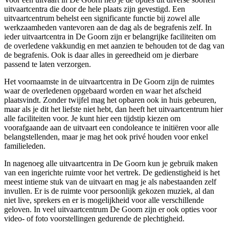
uitvaartcentra die door de hele plaats zijn gevestigd. Een
uitvaartcentrum behelst een significante functie bij zowel alle
werkzaamheden vantevoren aan de dag als de begrafenis zelf. In
ieder uitvaartcentra in De Goorn zijn er belangrijke faciliteiten om
de overledene vakkundig en met aanzien te behouden tot de dag van
de begrafenis. Ook is daar alles in gereedheid om je dierbare
passend te laten verzorgen.
Het voornaamste in de uitvaartcentra in De Goorn zijn de ruimtes
waar de overledenen opgebaard worden en waar het afscheid
plaatsvindt. Zonder twijfel mag het opbaren ook in huis gebeuren,
maar als je dit het liefste niet hebt, dan heeft het uitvaartcentrum hier
alle faciliteiten voor. Je kunt hier een tijdstip kiezen om
voorafgaande aan de uitvaart een condoleance te initiëren voor alle
belangstellenden, maar je mag het ook privé houden voor enkel
familieleden.
In nagenoeg alle uitvaartcentra in De Goorn kun je gebruik maken
van een ingerichte ruimte voor het vertrek. De gedienstigheid is het
meest intieme stuk van de uitvaart en mag je als nabestaanden zelf
invullen. Er is de ruimte voor persoonlijk gekozen muziek, al dan
niet live, sprekers en er is mogelijkheid voor alle verschillende
geloven. In veel uitvaartcentrum De Goorn zijn er ook opties voor
video- of foto voorstellingen gedurende de plechtigheid.