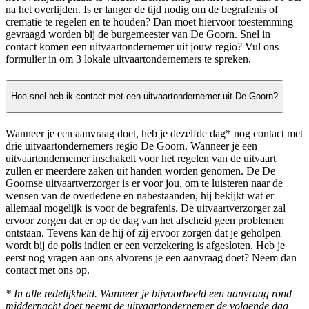
na het overlijden. Is er langer de tijd nodig om de begrafenis of
crematie te regelen en te houden? Dan moet hiervoor toestemming
gevraagd worden bij de burgemeester van De Goorn. Snel in
contact komen een uitvaartondernemer uit jouw regio? Vul ons
formulier in om 3 lokale uitvaartondernemers te spreken.
Hoe snel heb ik contact met een uitvaartondernemer uit De Goorn?
Wanneer je een aanvraag doet, heb je dezelfde dag* nog contact met
drie uitvaartondernemers regio De Goorn. Wanneer je een
uitvaartondernemer inschakelt voor het regelen van de uitvaart
zullen er meerdere zaken uit handen worden genomen. De De
Goornse uitvaartverzorger is er voor jou, om te luisteren naar de
wensen van de overledene en nabestaanden, hij bekijkt wat er
allemaal mogelijk is voor de begrafenis. De uitvaartverzorger zal
ervoor zorgen dat er op de dag van het afscheid geen problemen
ontstaan. Tevens kan de hij of zij ervoor zorgen dat je geholpen
wordt bij de polis indien er een verzekering is afgesloten. Heb je
eerst nog vragen aan ons alvorens je een aanvraag doet? Neem dan
contact met ons op.
* In alle redelijkheid. Wanneer je bijvoorbeeld een aanvraag rond
middernacht doet neemt de uitvaartondernemer de volgende dag