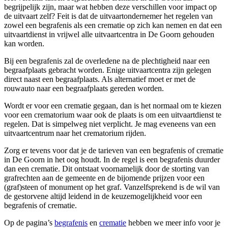
begrijpelijk zijn, maar wat hebben deze verschillen voor impact op
de uitvaart zelf? Feit is dat de uitvaartondernemer het regelen van
zowel een begrafenis als een crematie op zich kan nemen en dat een
uitvaartdienst in vrijwel alle uitvaartcentra in De Goorn gehouden
kan worden.
Bij een begrafenis zal de overledene na de plechtigheid naar een
begraafplaats gebracht worden. Enige uitvaartcentra zijn gelegen
direct naast een begraafplaats. Als alternatief moet er met de
rouwauto naar een begraafplaats gereden worden.
Wordt er voor een crematie gegaan, dan is het normaal om te kiezen
voor een crematorium waar ook de plaats is om een uitvaartdienst te
regelen. Dat is simpelweg niet verplicht. Je mag eveneens van een
uitvaartcentrum naar het crematorium rijden.
Zorg er tevens voor dat je de tarieven van een begrafenis of crematie
in De Goorn in het oog houdt. In de regel is een begrafenis duurder
dan een crematie. Dit ontstaat voornamelijk door de storting van
grafrechten aan de gemeente en de bijomende prijzen voor een
(graf)steen of monument op het graf. Vanzelfsprekend is de wil van
de gestorvene altijd leidend in de keuzemogelijkheid voor een
begrafenis of crematie.
Op de pagina’s
begrafenis
en
crematie
hebben we meer info voor je