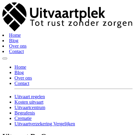
Home
Blog
Over ons
Contact
Home
Blog
Over ons
Contact
Uitvaart regelen
Kosten uitvaart
Uitvaartcentrum
Begrafenis
Crematie
Uitvaartverzekering Vergelijken