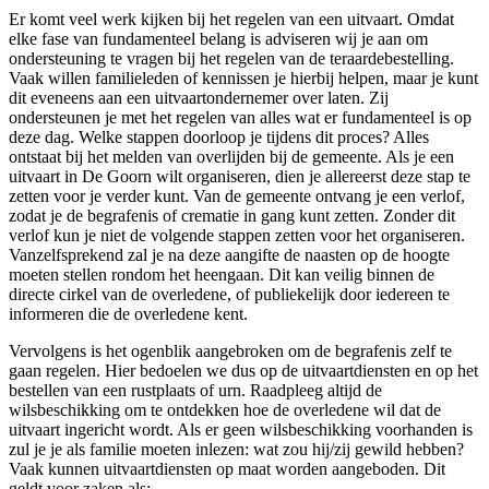
Er komt veel werk kijken bij het regelen van een uitvaart. Omdat
elke fase van fundamenteel belang is adviseren wij je aan om
ondersteuning te vragen bij het regelen van de teraardebestelling.
Vaak willen familieleden of kennissen je hierbij helpen, maar je kunt
dit eveneens aan een uitvaartondernemer over laten. Zij
ondersteunen je met het regelen van alles wat er fundamenteel is op
deze dag. Welke stappen doorloop je tijdens dit proces? Alles
ontstaat bij het melden van overlijden bij de gemeente. Als je een
uitvaart in De Goorn wilt organiseren, dien je allereerst deze stap te
zetten voor je verder kunt. Van de gemeente ontvang je een verlof,
zodat je de begrafenis of crematie in gang kunt zetten. Zonder dit
verlof kun je niet de volgende stappen zetten voor het organiseren.
Vanzelfsprekend zal je na deze aangifte de naasten op de hoogte
moeten stellen rondom het heengaan. Dit kan veilig binnen de
directe cirkel van de overledene, of publiekelijk door iedereen te
informeren die de overledene kent.
Vervolgens is het ogenblik aangebroken om de begrafenis zelf te
gaan regelen. Hier bedoelen we dus op de uitvaartdiensten en op het
bestellen van een rustplaats of urn. Raadpleeg altijd de
wilsbeschikking om te ontdekken hoe de overledene wil dat de
uitvaart ingericht wordt. Als er geen wilsbeschikking voorhanden is
zul je je als familie moeten inlezen: wat zou hij/zij gewild hebben?
Vaak kunnen uitvaartdiensten op maat worden aangeboden. Dit
geldt voor zaken als: