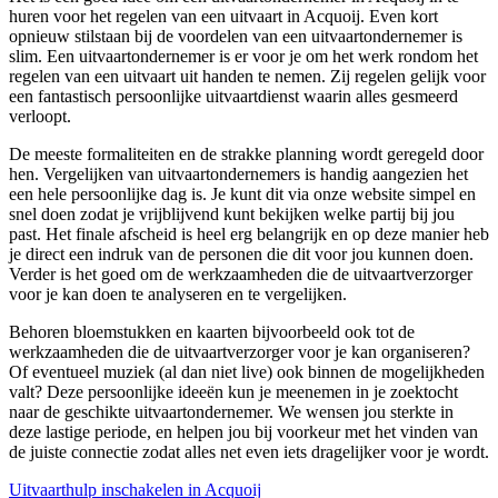
huren voor het regelen van een uitvaart in Acquoij. Even kort
opnieuw stilstaan bij de voordelen van een uitvaartondernemer is
slim. Een uitvaartondernemer is er voor je om het werk rondom het
regelen van een uitvaart uit handen te nemen. Zij regelen gelijk voor
een fantastisch persoonlijke uitvaartdienst waarin alles gesmeerd
verloopt.
De meeste formaliteiten en de strakke planning wordt geregeld door
hen. Vergelijken van uitvaartondernemers is handig aangezien het
een hele persoonlijke dag is. Je kunt dit via onze website simpel en
snel doen zodat je vrijblijvend kunt bekijken welke partij bij jou
past. Het finale afscheid is heel erg belangrijk en op deze manier heb
je direct een indruk van de personen die dit voor jou kunnen doen.
Verder is het goed om de werkzaamheden die de uitvaartverzorger
voor je kan doen te analyseren en te vergelijken.
Behoren bloemstukken en kaarten bijvoorbeeld ook tot de
werkzaamheden die de uitvaartverzorger voor je kan organiseren?
Of eventueel muziek (al dan niet live) ook binnen de mogelijkheden
valt? Deze persoonlijke ideeën kun je meenemen in je zoektocht
naar de geschikte uitvaartondernemer. We wensen jou sterkte in
deze lastige periode, en helpen jou bij voorkeur met het vinden van
de juiste connectie zodat alles net even iets dragelijker voor je wordt.
Uitvaarthulp inschakelen in Acquoij