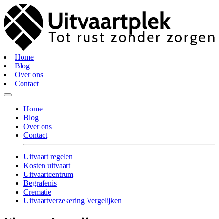
Home
Blog
Over ons
Contact
Home
Blog
Over ons
Contact
Uitvaart regelen
Kosten uitvaart
Uitvaartcentrum
Begrafenis
Crematie
Uitvaartverzekering Vergelijken