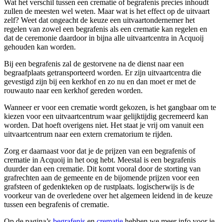
Wat het verschil tussen een crematie of begrafenis precies inhoudt
zullen de meesten wel weten. Maar wat is het effect op de uitvaart
zelf? Weet dat ongeacht de keuze een uitvaartondernemer het
regelen van zowel een begrafenis als een crematie kan regelen en
dat de ceremonie daardoor in bijna alle uitvaartcentra in Acquoij
gehouden kan worden.
Bij een begrafenis zal de gestorvene na de dienst naar een
begraafplaats getransporteerd worden. Er zijn uitvaartcentra die
gevestigd zijn bij een kerkhof en zo nu en dan moet er met de
rouwauto naar een kerkhof gereden worden.
Wanneer er voor een crematie wordt gekozen, is het gangbaar om te
kiezen voor een uitvaartcentrum waar gelijktijdig gecremeerd kan
worden. Dat hoeft overigens niet. Het staat je vrij om vanuit een
uitvaartcentrum naar een extern crematorium te rijden.
Zorg er daarnaast voor dat je de prijzen van een begrafenis of
crematie in Acquoij in het oog hebt. Meestal is een begrafenis
duurder dan een crematie. Dit komt vooral door de storting van
grafrechten aan de gemeente en de bijomende prijzen voor een
grafsteen of gedenkteken op de rustplaats. logischerwijs is de
voorkeur van de overledene over het algemeen leidend in de keuze
tussen een begrafenis of crematie.
Op de pagina’s
begrafenis
en
crematie
hebben we meer info voor je