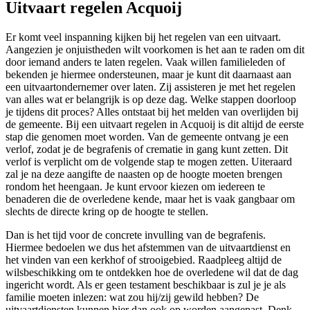
Uitvaart regelen Acquoij
Er komt veel inspanning kijken bij het regelen van een uitvaart.
Aangezien je onjuistheden wilt voorkomen is het aan te raden om dit
door iemand anders te laten regelen. Vaak willen familieleden of
bekenden je hiermee ondersteunen, maar je kunt dit daarnaast aan
een uitvaartondernemer over laten. Zij assisteren je met het regelen
van alles wat er belangrijk is op deze dag. Welke stappen doorloop
je tijdens dit proces? Alles ontstaat bij het melden van overlijden bij
de gemeente. Bij een uitvaart regelen in Acquoij is dit altijd de eerste
stap die genomen moet worden. Van de gemeente ontvang je een
verlof, zodat je de begrafenis of crematie in gang kunt zetten. Dit
verlof is verplicht om de volgende stap te mogen zetten. Uiteraard
zal je na deze aangifte de naasten op de hoogte moeten brengen
rondom het heengaan. Je kunt ervoor kiezen om iedereen te
benaderen die de overledene kende, maar het is vaak gangbaar om
slechts de directe kring op de hoogte te stellen.
Dan is het tijd voor de concrete invulling van de begrafenis.
Hiermee bedoelen we dus het afstemmen van de uitvaartdienst en
het vinden van een kerkhof of strooigebied. Raadpleeg altijd de
wilsbeschikking om te ontdekken hoe de overledene wil dat de dag
ingericht wordt. Als er geen testament beschikbaar is zul je je als
familie moeten inlezen: wat zou hij/zij gewild hebben? De
uitvaartdiensten kunnen hier dan ook op worden aangepast. Denk