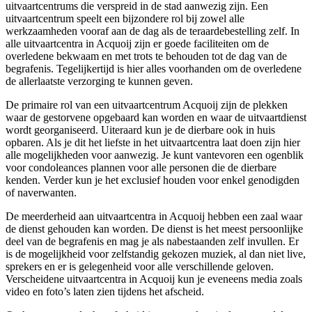
uitvaartcentrums die verspreid in de stad aanwezig zijn. Een
uitvaartcentrum speelt een bijzondere rol bij zowel alle
werkzaamheden vooraf aan de dag als de teraardebestelling zelf. In
alle uitvaartcentra in Acquoij zijn er goede faciliteiten om de
overledene bekwaam en met trots te behouden tot de dag van de
begrafenis. Tegelijkertijd is hier alles voorhanden om de overledene
de allerlaatste verzorging te kunnen geven.
De primaire rol van een uitvaartcentrum Acquoij zijn de plekken
waar de gestorvene opgebaard kan worden en waar de uitvaartdienst
wordt georganiseerd. Uiteraard kun je de dierbare ook in huis
opbaren. Als je dit het liefste in het uitvaartcentra laat doen zijn hier
alle mogelijkheden voor aanwezig. Je kunt vantevoren een ogenblik
voor condoleances plannen voor alle personen die de dierbare
kenden. Verder kun je het exclusief houden voor enkel genodigden
of naverwanten.
De meerderheid aan uitvaartcentra in Acquoij hebben een zaal waar
de dienst gehouden kan worden. De dienst is het meest persoonlijke
deel van de begrafenis en mag je als nabestaanden zelf invullen. Er
is de mogelijkheid voor zelfstandig gekozen muziek, al dan niet live,
sprekers en er is gelegenheid voor alle verschillende geloven.
Verscheidene uitvaartcentra in Acquoij kun je eveneens media zoals
video en foto’s laten zien tijdens het afscheid.