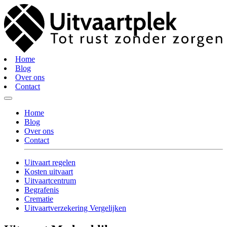
Home
Blog
Over ons
Contact
Home
Blog
Over ons
Contact
Uitvaart regelen
Kosten uitvaart
Uitvaartcentrum
Begrafenis
Crematie
Uitvaartverzekering Vergelijken