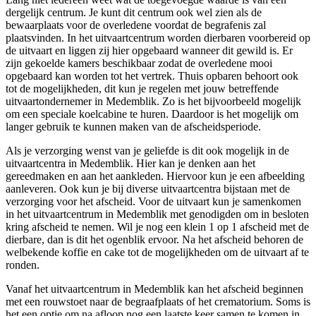
dergelijk centrum. Je kunt dit centrum ook wel zien als de
bewaarplaats voor de overledene voordat de begrafenis zal
plaatsvinden. In het uitvaartcentrum worden dierbaren voorbereid op
de uitvaart en liggen zij hier opgebaard wanneer dit gewild is. Er
zijn gekoelde kamers beschikbaar zodat de overledene mooi
opgebaard kan worden tot het vertrek. Thuis opbaren behoort ook
tot de mogelijkheden, dit kun je regelen met jouw betreffende
uitvaartondernemer in Medemblik. Zo is het bijvoorbeeld mogelijk
om een speciale koelcabine te huren. Daardoor is het mogelijk om
langer gebruik te kunnen maken van de afscheidsperiode.
Als je verzorging wenst van je geliefde is dit ook mogelijk in de
uitvaartcentra in Medemblik. Hier kan je denken aan het
gereedmaken en aan het aankleden. Hiervoor kun je een afbeelding
aanleveren. Ook kun je bij diverse uitvaartcentra bijstaan met de
verzorging voor het afscheid. Voor de uitvaart kun je samenkomen
in het uitvaartcentrum in Medemblik met genodigden om in besloten
kring afscheid te nemen. Wil je nog een klein 1 op 1 afscheid met de
dierbare, dan is dit het ogenblik ervoor. Na het afscheid behoren de
welbekende koffie en cake tot de mogelijkheden om de uitvaart af te
ronden.
Vanaf het uitvaartcentrum in Medemblik kan het afscheid beginnen
met een rouwstoet naar de begraafplaats of het crematorium. Soms is
het een optie om na afloop nog een laatste keer samen te komen in