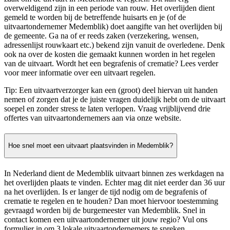
overweldigend zijn in een periode van rouw. Het overlijden dient
gemeld te worden bij de betreffende huisarts en je (of de
uitvaartondernemer Medemblik) doet aangifte van het overlijden bij
de gemeente. Ga na of er reeds zaken (verzekering, wensen,
adressenlijst rouwkaart etc.) bekend zijn vanuit de overledene. Denk
ook na over de kosten die gemaakt kunnen worden in het regelen
van de uitvaart. Wordt het een begrafenis of crematie? Lees verder
voor meer informatie over een uitvaart regelen.
Tip: Een uitvaartverzorger kan een (groot) deel hiervan uit handen
nemen of zorgen dat je de juiste vragen duidelijk hebt om de uitvaart
soepel en zonder stress te laten verlopen. Vraag vrijblijvend drie
offertes van uitvaartondernemers aan via onze website.
Hoe snel moet een uitvaart plaatsvinden in Medemblik?
In Nederland dient de Medemblik uitvaart binnen zes werkdagen na
het overlijden plaats te vinden. Echter mag dit niet eerder dan 36 uur
na het overlijden. Is er langer de tijd nodig om de begrafenis of
crematie te regelen en te houden? Dan moet hiervoor toestemming
gevraagd worden bij de burgemeester van Medemblik. Snel in
contact komen een uitvaartondernemer uit jouw regio? Vul ons
formulier in om 3 lokale uitvaartondernemers te spreken.