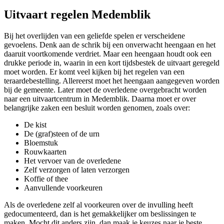
Uitvaart regelen Medemblik
Bij het overlijden van een geliefde spelen er verscheidene
gevoelens. Denk aan de schrik bij een onverwacht heengaan en het
daaruit voortkomende verdriet. Maar een heengaan houdt ook een
drukke periode in, waarin in een kort tijdsbestek de uitvaart geregeld
moet worden. Er komt veel kijken bij het regelen van een
teraardebestelling. Allereerst moet het heengaan aangegeven worden
bij de gemeente. Later moet de overledene overgebracht worden
naar een uitvaartcentrum in Medemblik. Daarna moet er over
belangrijke zaken een besluit worden genomen, zoals over:
De kist
De (graf)steen of de urn
Bloemstuk
Rouwkaarten
Het vervoer van de overledene
Zelf verzorgen of laten verzorgen
Koffie of thee
Aanvullende voorkeuren
Als de overledene zelf al voorkeuren over de invulling heeft
gedocumenteerd, dan is het gemakkelijker om beslissingen te
maken. Mocht dit anders zijn, dan maak je keuzes naar je beste