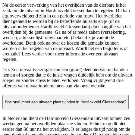
Na de eerste verwerking van het overlijden van de dierbare is het
zaak om de uitvaart in Hardinxveld Giessendam te regelen. Dit kan
erg overweldigend zijn in een periode van rouw. Het overlijden
dient gemeld te worden bij de betreffende huisarts en je (of de
uitvaartondernemer Hardinxveld Giessendam) doet aangifte van het
overlijden bij de gemeente. Ga na of er reeds zaken (verzekering,
wensen, adressenlijst rouwkaart etc.) bekend zijn vanuit de
overledene. Denk ook na over de kosten die gemaakt kunnen
worden in het regelen van de uitvaart. Wordt het een begrafenis of
crematie? Lees verder voor meer informatie over een uitvaart
regelen.
Tip: Een uitvaartverzorger kan een (groot) deel hiervan uit handen
nemen of zorgen dat je de juiste vragen duidelijk hebt om de uitvaart
soepel en zonder stress te laten verlopen. Vraag vrijblijvend drie
offertes van uitvaartondernemers aan via onze website.
Hoe snel moet een uitvaart plaatsvinden in Hardinxveld Giessendam?
In Nederland dient de Hardinxveld Giessendam uitvaart binnen zes
werkdagen na het overlijden plaats te vinden. Echter mag dit niet
eerder dan 36 uur na het overlijden. Is er langer de tijd nodig om de
begrafenis of crematie te regelen en te houden? Dan moet hiervoor