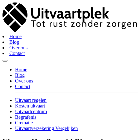
Home
Blog
Over ons
Contact
Home
Blog
Over ons
Contact
Uitvaart regelen
Kosten uitvaart
Uitvaartcentrum
Begrafenis
Crematie
Uitvaartverzekering Vergelijken