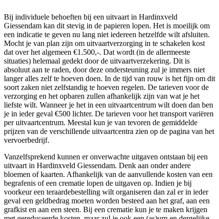
Bij individuele behoeften bij een uitvaart in Hardinxveld
Giessendam kan dit stevig in de papieren lopen. Het is moeilijk om
een indicatie te geven nu lang niet iedereen hetzelfde wilt afsluiten.
Mocht je van plan zijn om uitvaartverzorging in te schakelen kost
dat over het algemeen €1.500,-. Dat wordt (in de allermeeste
situaties) helemaal gedekt door de uitvaartverzekering. Dit is
absoluut aan te raden, door deze ondersteuning zul je immers niet
langer alles zelf te hoeven doen. In de tijd van rouw is het fijn om dit
soort zaken niet zelfstandig te hoeven regelen. De tarieven voor de
verzorging en het opbaren zullen afhankelijk zijn van wat je het
liefste wilt. Wanneer je het in een uitvaartcentrum wilt doen dan ben
je in ieder geval €500 lichter. De tarieven voor het transport variëren
per uitvaartcentrum. Meestal kun je van tevoren de gemiddelde
prijzen van de verschillende uitvaartcentra zien op de pagina van het
vervoerbedrijf.
Vanzelfsprekend kunnen er onverwachte uitgaven ontstaan bij een
uitvaart in Hardinxveld Giessendam. Denk aan onder andere
bloemen of kaarten. Afhankelijk van de aanvullende kosten van een
begrafenis of een crematie lopen de uitgaven op. Indien je bij
voorkeur een teraardebestelling wilt organiseren dan zal er in ieder
geval een geldbedrag moeten worden besteed aan het graf, aan een
grafkist en aan een steen. Bij een crematie kun je te maken krijgen
met gereduceerde kosten, maar zul je ook een (as)urn en dergelijke