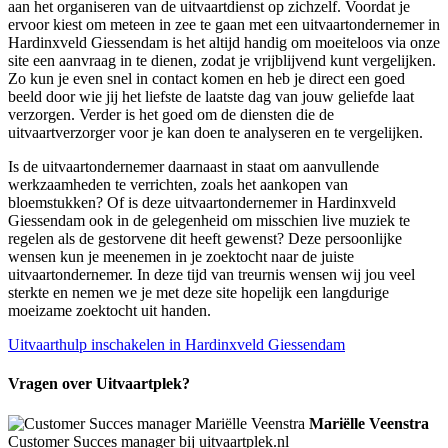
aan het organiseren van de uitvaartdienst op zichzelf. Voordat je
ervoor kiest om meteen in zee te gaan met een uitvaartondernemer in
Hardinxveld Giessendam is het altijd handig om moeiteloos via onze
site een aanvraag in te dienen, zodat je vrijblijvend kunt vergelijken.
Zo kun je even snel in contact komen en heb je direct een goed
beeld door wie jij het liefste de laatste dag van jouw geliefde laat
verzorgen. Verder is het goed om de diensten die de
uitvaartverzorger voor je kan doen te analyseren en te vergelijken.
Is de uitvaartondernemer daarnaast in staat om aanvullende
werkzaamheden te verrichten, zoals het aankopen van
bloemstukken? Of is deze uitvaartondernemer in Hardinxveld
Giessendam ook in de gelegenheid om misschien live muziek te
regelen als de gestorvene dit heeft gewenst? Deze persoonlijke
wensen kun je meenemen in je zoektocht naar de juiste
uitvaartondernemer. In deze tijd van treurnis wensen wij jou veel
sterkte en nemen we je met deze site hopelijk een langdurige
moeizame zoektocht uit handen.
Uitvaarthulp inschakelen in Hardinxveld Giessendam
Vragen over Uitvaartplek?
Mariëlle Veenstra
Customer Succes manager bij uitvaartplek.nl