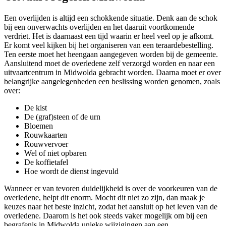
Een overlijden is altijd een schokkende situatie. Denk aan de schok
bij een onverwachts overlijden en het daaruit voortkomende
verdriet. Het is daarnaast een tijd waarin er heel veel op je afkomt.
Er komt veel kijken bij het organiseren van een teraardebestelling.
Ten eerste moet het heengaan aangegeven worden bij de gemeente.
Aansluitend moet de overledene zelf verzorgd worden en naar een
uitvaartcentrum in Midwolda gebracht worden. Daarna moet er over
belangrijke aangelegenheden een beslissing worden genomen, zoals
over:
De kist
De (graf)steen of de urn
Bloemen
Rouwkaarten
Rouwvervoer
Wel of niet opbaren
De koffietafel
Hoe wordt de dienst ingevuld
Wanneer er van tevoren duidelijkheid is over de voorkeuren van de
overledene, helpt dit enorm. Mocht dit niet zo zijn, dan maak je
keuzes naar het beste inzicht, zodat het aansluit op het leven van de
overledene. Daarom is het ook steeds vaker mogelijk om bij een
begrafenis in Midwolda unieke wijzigingen aan een