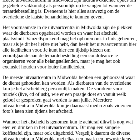
je geliefde vakkundig als persoonlijk op te vangen tot wanneer de
teraardebestelling is. Eveneens is hier alles aanwezig om de
overledene de laatste behandeling te kunnen geven.
Het voornaamste in de uitvaartcentra in Midwolda zijn de plekken
waar de dierbaren opgebaard worden en waar het afscheid
plaatsvindt. Vanzelfsprekend mag het opbaren ook in huis gebeuren,
maar als je dit het liefste niet hebt, dan heeft het uitvaartcentrum hier
alle faciliteiten voor. Je kunt hier een tijdstip kiezen om
voorafgaande aan de teraardebestelling een condoleance te
organiseren voor alle belangstellenden, maar je mag het ook
exclusief houden voor louter familieleden.
De meeste uitvaartcentra in Midwolda hebben een gehoorzaal waar
de dienst gehouden kan worden. Als dierbaren van de overledene
kun je het afscheid erg persoonlijk maken. De voorkeur voor
muziek (live, cd of usb), wie er een praatje doet en vanuit welk
geloof er gesproken gaat worden is aan jullie. Meerdere
uitvaartcentra in Midwolda kun je daarnaast media zoals video en
foto’s laten zien tijdens het afscheid.
Wanneer het afscheid is genomen kun je achteraf dikwijls nog wat
eten en drinken in het uitvaartcentrum. Dit mag een simpele
koffietafel zijn, maar ook uitgebreid. Vergelijk daarom de diverse
uitvaartcentra in Midwolda met elkaar en maak een bewuste keus