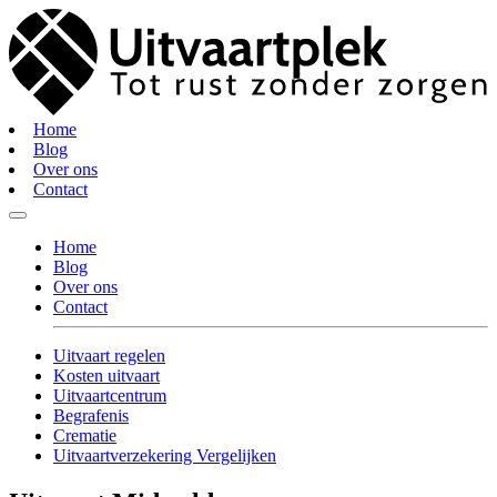
Home
Blog
Over ons
Contact
Home
Blog
Over ons
Contact
Uitvaart regelen
Kosten uitvaart
Uitvaartcentrum
Begrafenis
Crematie
Uitvaartverzekering Vergelijken