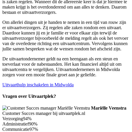
is zaken regelen. Wanneer dit de allereerste keer is dat je hiermee te
maken krijgt is het overdonderend om aan alles te denken. Daarom
bestaan er uitvaartverzorgers.
Om allerlei dingen uit je handen te nemen in een tijd van rouw zijn
er uitvaartverzorgers. Zij regelen alle zaken rondom een uitvaart.
Daardoor kunnen jij en je familie er voor elkaar zijn terwijl de
uitvaartverzorger bijvoorbeeld de melding regelt als ook het vervoer
van de overledene richting een uitvaartcentrum. Vervolgens kunnen
jullie samen bespreken wat de wensen rondom het afscheid zijn.
De uitvaartondernemer geldt na een heengaan als een steun en
toeverlaat voor de nabestaanden. Het kan financieel altijd uit om
uitvaartcentra te vergelijken. Uitvaartondernemers in Midwolda
zorgen voor een mooie finale groet aan je geliefde.
Uitvaarthulp inschakelen in Midwolda
Vragen over Uitvaartplek?
Mariëlle Veenstra
Customer Succes manager bij uitvaartplek.nl
Verzorging
94%
Administratief
90%
Communicatie
97%