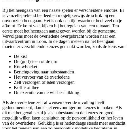
Bij het heengaan van een naaste spelen er verscheidene emoties. Er
is vanzelfsprekend het leed en mogelijkerwijs de schrik bij een
onvoorzien heengaan. Het is ook een tijd waarin er heel veel op je
afkomt. Er komt veel kijken bij het regelen van een uitvaart. Ten
eerste moet het heengaan aangegeven worden bij de gemeente.
Vervolgens moet de overledene overgebracht worden naar een
uitvaartcentrum in Loon. In de dagen meteen na het heengaan
moeten er verschillende keuzes gemaakt worden, zoals de keus van:
De kist
De (graf)steen of de urn
Rouwboeket
Berichtgeving naar nabestaanden
Het vervoer van de overledene
Zelf verzorgen of laten verzorgen
Koffie of thee
De executie van de wilsbeschikking
Als de overledene zelf al wensen over de invulling heeft
gedocumenteerd, dan is het eenvoudiger om keuzes te maken. Als
dit niet het geval is zul je als nabestaanden de keuzes zo goed
mogelijk willen laten aansluiten op de persoonlijkheid en het leven
van de overledene. Gelukkig is er hedendaags steeds meer aandacht
voor het regelen van een zo persoonlijk mogelijke begrafenis in