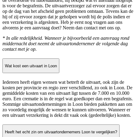
de overledene en nabestaanden, hij bekijkt wat er allemaal mogelijk
is voor de begrafenis. De uitvaartverzorger zal ervoor zorgen dat er
op de dag van het afscheid geen problemen ontstaan. Tevens kan de
hij of zij ervoor zorgen dat je geholpen wordt bij de polis indien er
een verzekering is afgesloten. Heb je eerst nog vragen aan ons
alvorens je een aanvraag doet? Neem dan contact met ons op.
* In alle redelijkheid. Wanneer je bijvoorbeeld een aanvraag rond
middernacht doet neemt de uitvaartondernemer de volgende dag
contact met je op.
Wat kost een uitvaart in Loon
Iedereen heeft eigen wensen wat betreft de uitvaart, ook zijn de
kosten per provincie en regio zeer verschillend, zo ook in Loon. De
gemiddelde kosten van een uitvaart ligt tussen de 7.000 en 10.000
euro. Een crematie is in de regel wat goedkoper dan een begrafenis.
Sommige uitvaartondernemingen in Loon bieden pakketten aan om
zo voordelig mogelijk de wensen te kunnen uitvoeren. Wanneer er
een uitvaart verzekering is dekt dit vaak ook (gedeeltelijke) kosten.
Heeft het echt zin om uitvaartondernemers Loon te vergelijken?