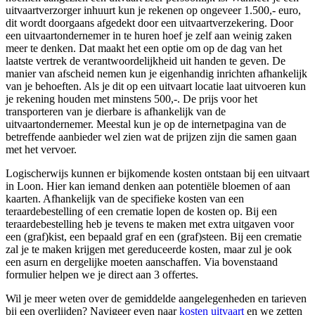
uitvaartverzorger inhuurt kun je rekenen op ongeveer 1.500,- euro,
dit wordt doorgaans afgedekt door een uitvaartverzekering. Door
een uitvaartondernemer in te huren hoef je zelf aan weinig zaken
meer te denken. Dat maakt het een optie om op de dag van het
laatste vertrek de verantwoordelijkheid uit handen te geven. De
manier van afscheid nemen kun je eigenhandig inrichten afhankelijk
van je behoeften. Als je dit op een uitvaart locatie laat uitvoeren kun
je rekening houden met minstens 500,-. De prijs voor het
transporteren van je dierbare is afhankelijk van de
uitvaartondernemer. Meestal kun je op de internetpagina van de
betreffende aanbieder wel zien wat de prijzen zijn die samen gaan
met het vervoer.
Logischerwijs kunnen er bijkomende kosten ontstaan bij een uitvaart
in Loon. Hier kan iemand denken aan potentiële bloemen of aan
kaarten. Afhankelijk van de specifieke kosten van een
teraardebestelling of een crematie lopen de kosten op. Bij een
teraardebestelling heb je tevens te maken met extra uitgaven voor
een (graf)kist, een bepaald graf en een (graf)steen. Bij een crematie
zal je te maken krijgen met gereduceerde kosten, maar zul je ook
een asurn en dergelijke moeten aanschaffen. Via bovenstaand
formulier helpen we je direct aan 3 offertes.
Wil je meer weten over de gemiddelde aangelegenheden en tarieven
bij een overlijden? Navigeer even naar
kosten uitvaart
en we zetten