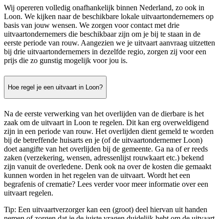
Wij opereren volledig onafhankelijk binnen Nederland, zo ook in
Loon. We kijken naar de beschikbare lokale uitvaartondernemers op
basis van jouw wensen. We zorgen voor contact met drie
uitvaartondernemers die beschikbaar zijn om je bij te staan in de
eerste periode van rouw. Aangezien we je uitvaart aanvraag uitzetten
bij drie uitvaartondernemers in dezelfde regio, zorgen zij voor een
prijs die zo gunstig mogelijk voor jou is.
Hoe regel je een uitvaart in Loon?
Na de eerste verwerking van het overlijden van de dierbare is het
zaak om de uitvaart in Loon te regelen. Dit kan erg overweldigend
zijn in een periode van rouw. Het overlijden dient gemeld te worden
bij de betreffende huisarts en je (of de uitvaartondernemer Loon)
doet aangifte van het overlijden bij de gemeente. Ga na of er reeds
zaken (verzekering, wensen, adressenlijst rouwkaart etc.) bekend
zijn vanuit de overledene. Denk ook na over de kosten die gemaakt
kunnen worden in het regelen van de uitvaart. Wordt het een
begrafenis of crematie? Lees verder voor meer informatie over een
uitvaart regelen.
Tip: Een uitvaartverzorger kan een (groot) deel hiervan uit handen
nemen of zorgen dat je de juiste vragen duidelijk hebt om de uitvaart