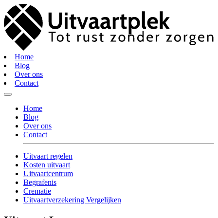
Home
Blog
Over ons
Contact
Home
Blog
Over ons
Contact
Uitvaart regelen
Kosten uitvaart
Uitvaartcentrum
Begrafenis
Crematie
Uitvaartverzekering Vergelijken