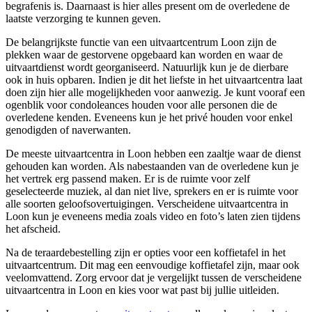
begrafenis is. Daarnaast is hier alles present om de overledene de
laatste verzorging te kunnen geven.
De belangrijkste functie van een uitvaartcentrum Loon zijn de
plekken waar de gestorvene opgebaard kan worden en waar de
uitvaartdienst wordt georganiseerd. Natuurlijk kun je de dierbare
ook in huis opbaren. Indien je dit het liefste in het uitvaartcentra laat
doen zijn hier alle mogelijkheden voor aanwezig. Je kunt vooraf een
ogenblik voor condoleances houden voor alle personen die de
overledene kenden. Eveneens kun je het privé houden voor enkel
genodigden of naverwanten.
De meeste uitvaartcentra in Loon hebben een zaaltje waar de dienst
gehouden kan worden. Als nabestaanden van de overledene kun je
het vertrek erg passend maken. Er is de ruimte voor zelf
geselecteerde muziek, al dan niet live, sprekers en er is ruimte voor
alle soorten geloofsovertuigingen. Verscheidene uitvaartcentra in
Loon kun je eveneens media zoals video en foto’s laten zien tijdens
het afscheid.
Na de teraardebestelling zijn er opties voor een koffietafel in het
uitvaartcentrum. Dit mag een eenvoudige koffietafel zijn, maar ook
veelomvattend. Zorg ervoor dat je vergelijkt tussen de verscheidene
uitvaartcentra in Loon en kies voor wat past bij jullie uitleiden.