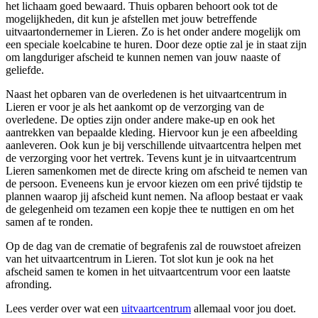
het lichaam goed bewaard. Thuis opbaren behoort ook tot de
mogelijkheden, dit kun je afstellen met jouw betreffende
uitvaartondernemer in Lieren. Zo is het onder andere mogelijk om
een speciale koelcabine te huren. Door deze optie zal je in staat zijn
om langduriger afscheid te kunnen nemen van jouw naaste of
geliefde.
Naast het opbaren van de overledenen is het uitvaartcentrum in
Lieren er voor je als het aankomt op de verzorging van de
overledene. De opties zijn onder andere make-up en ook het
aantrekken van bepaalde kleding. Hiervoor kun je een afbeelding
aanleveren. Ook kun je bij verschillende uitvaartcentra helpen met
de verzorging voor het vertrek. Tevens kunt je in uitvaartcentrum
Lieren samenkomen met de directe kring om afscheid te nemen van
de persoon. Eveneens kun je ervoor kiezen om een privé tijdstip te
plannen waarop jij afscheid kunt nemen. Na afloop bestaat er vaak
de gelegenheid om tezamen een kopje thee te nuttigen en om het
samen af te ronden.
Op de dag van de crematie of begrafenis zal de rouwstoet afreizen
van het uitvaartcentrum in Lieren. Tot slot kun je ook na het
afscheid samen te komen in het uitvaartcentrum voor een laatste
afronding.
Lees verder over wat een
uitvaartcentrum
allemaal voor jou doet.