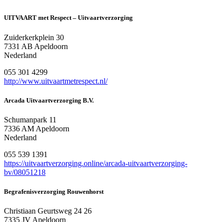
UITVAART met Respect – Uitvaartverzorging
Zuiderkerkplein 30
7331 AB Apeldoorn
Nederland
055 301 4299
http://www.uitvaartmetrespect.nl/
Arcada Uitvaartverzorging B.V.
Schumanpark 11
7336 AM Apeldoorn
Nederland
055 539 1391
https://uitvaartverzorging.online/arcada-uitvaartverzorging-
bv/08051218
Begrafenisverzorging Rouwenhorst
Christiaan Geurtsweg 24 26
7335 JV Apeldoorn