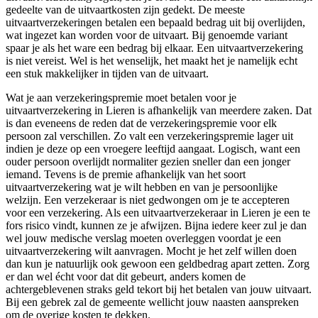
gedeelte van de uitvaartkosten zijn gedekt. De meeste
uitvaartverzekeringen betalen een bepaald bedrag uit bij overlijden,
wat ingezet kan worden voor de uitvaart. Bij genoemde variant
spaar je als het ware een bedrag bij elkaar. Een uitvaartverzekering
is niet vereist. Wel is het wenselijk, het maakt het je namelijk echt
een stuk makkelijker in tijden van de uitvaart.
Wat je aan verzekeringspremie moet betalen voor je
uitvaartverzekering in Lieren is afhankelijk van meerdere zaken. Dat
is dan eveneens de reden dat de verzekeringspremie voor elk
persoon zal verschillen. Zo valt een verzekeringspremie lager uit
indien je deze op een vroegere leeftijd aangaat. Logisch, want een
ouder persoon overlijdt normaliter gezien sneller dan een jonger
iemand. Tevens is de premie afhankelijk van het soort
uitvaartverzekering wat je wilt hebben en van je persoonlijke
welzijn. Een verzekeraar is niet gedwongen om je te accepteren
voor een verzekering. Als een uitvaartverzekeraar in Lieren je een te
fors risico vindt, kunnen ze je afwijzen. Bijna iedere keer zul je dan
wel jouw medische verslag moeten overleggen voordat je een
uitvaartverzekering wilt aanvragen. Mocht je het zelf willen doen
dan kun je natuurlijk ook gewoon een geldbedrag apart zetten. Zorg
er dan wel écht voor dat dit gebeurt, anders komen de
achtergeblevenen straks geld tekort bij het betalen van jouw uitvaart.
Bij een gebrek zal de gemeente wellicht jouw naasten aanspreken
om de overige kosten te dekken.