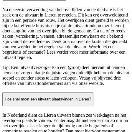
Na de eerste verwerking van het overlijden van de dierbare is het
zaak om de uitvaart in Lieren te regelen. Dit kan erg overweldigend
zijn in een periode van rouw. Het overlijden dient gemeld te worden
bij de betreffende huisarts en je (of de uitvaartondernemer Lieren)
doet aangifte van het overlijden bij de gemeente. Ga na of er reeds
zaken (verzekering, wensen, adressenlijst rouwkaart etc.) bekend
zijn vanuit de overledene. Denk ook na over de kosten die gemaakt
kunnen worden in het regelen van de uitvaart. Wordt het een
begrafenis of crematie? Lees verder voor meer informatie over een
uitvaart regelen.
Tip: Een uitvaartverzorger kan een (groot) deel hiervan uit handen
nemen of zorgen dat je de juiste vragen duidelijk hebt om de uitvaart
soepel en zonder stress te laten verlopen. Vraag vrijblijvend drie
offertes van uitvaartondernemers aan via onze website.
Hoe snel moet een uitvaart plaatsvinden in Lieren?
In Nederland dient de Lieren uitvaart binnen zes werkdagen na het
overlijden plaats te vinden. Echter mag dit niet eerder dan 36 uur na
het overlijden. Is er langer de tijd nodig om de begrafenis of
crematie te regelen en te houden? Dan moet hiervoor toestemming