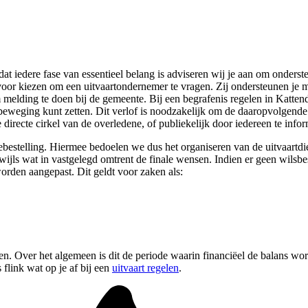
at iedere fase van essentieel belang is adviseren wij je aan om ondersteu
voor kiezen om een uitvaartondernemer te vragen. Zij ondersteunen je me
 melding te doen bij de gemeente. Bij een begrafenis regelen in Kattend
 beweging kunt zetten. Dit verlof is noodzakelijk om de daaropvolgende
irecte cirkel van de overledene, of publiekelijk door iedereen te infor
ebestelling. Hiermee bedoelen we dus het organiseren van de uitvaartdie
kwijls wat in vastgelegd omtrent de finale wensen. Indien er geen wilsbes
orden aangepast. Dit geldt voor zaken als:
ren. Over het algemeen is dit de periode waarin financiëel de balans wo
flink wat op je af bij een
uitvaart regelen
.