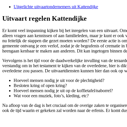
Uitgelichte uitvaartondernemers uit Kattendijke
Uitvaart regelen Kattendijke
Er komt veel inspanning kijken bij het inregelen van een uitvaart. Omd
alleen vragen aan kennissen of aan familieleden, maar je kunt er ook 
nu feitelijk de stappen die gezet moeten worden? De eerste actie is om
gemeente ontvang je een verlof, zodat je de begrafenis of crematie in
heengaan kenbaar te maken aan anderen. Dit kan ingetogen binnen de d
Vervolgens is het tijd voor de daadwerkelijke invulling van de teraard
verstandig om in het testament te kijken van de overledene, hier is di
overledene zou passen. De uitvaartdiensten kunnen hier dan ook op w
Hoeveel mensen nodig je uit voor de plechtigheid?
Besloten kring of open kring?
Hoeveel mensen nodig je uit op de koffietafel/naborrel?
Wat voor een muziek, foto’s, kleding, etc?
Na afloop van de dag is het cruciaal om de overige zaken te organise
ook de tijd waarin er gekeken zal worden naar de erfenis. Er komt dus 