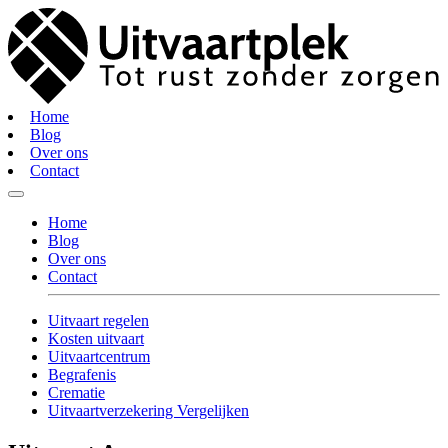
Home
Blog
Over ons
Contact
Home
Blog
Over ons
Contact
Uitvaart regelen
Kosten uitvaart
Uitvaartcentrum
Begrafenis
Crematie
Uitvaartverzekering Vergelijken