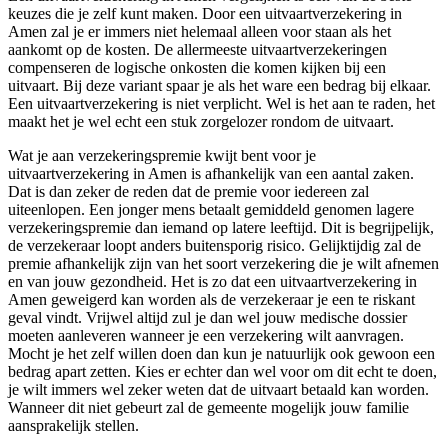
keuzes die je zelf kunt maken. Door een uitvaartverzekering in
Amen zal je er immers niet helemaal alleen voor staan als het
aankomt op de kosten. De allermeeste uitvaartverzekeringen
compenseren de logische onkosten die komen kijken bij een
uitvaart. Bij deze variant spaar je als het ware een bedrag bij elkaar.
Een uitvaartverzekering is niet verplicht. Wel is het aan te raden, het
maakt het je wel echt een stuk zorgelozer rondom de uitvaart.
Wat je aan verzekeringspremie kwijt bent voor je
uitvaartverzekering in Amen is afhankelijk van een aantal zaken.
Dat is dan zeker de reden dat de premie voor iedereen zal
uiteenlopen. Een jonger mens betaalt gemiddeld genomen lagere
verzekeringspremie dan iemand op latere leeftijd. Dit is begrijpelijk,
de verzekeraar loopt anders buitensporig risico. Gelijktijdig zal de
premie afhankelijk zijn van het soort verzekering die je wilt afnemen
en van jouw gezondheid. Het is zo dat een uitvaartverzekering in
Amen geweigerd kan worden als de verzekeraar je een te riskant
geval vindt. Vrijwel altijd zul je dan wel jouw medische dossier
moeten aanleveren wanneer je een verzekering wilt aanvragen.
Mocht je het zelf willen doen dan kun je natuurlijk ook gewoon een
bedrag apart zetten. Kies er echter dan wel voor om dit echt te doen,
je wilt immers wel zeker weten dat de uitvaart betaald kan worden.
Wanneer dit niet gebeurt zal de gemeente mogelijk jouw familie
aansprakelijk stellen.