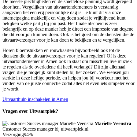
De meeste plechtigheden en de smetteloze planning wordt geregeld
door hen. Vergelijken van uitvaartondernemers is verstandig
aangezien het een erg persoonlijke dag is. Je kunt dit via onze
internetpagina makkelijk en vlug doen zodat je vrijblijvend kunt
bekijken welke partij bij jou past. Het finale afscheid is zeer
belangrijk en op deze manier heb je direct een impressie van degene
die dit voor jou kunnen doen. Ook is het goed om de diensten die de
uitvaartverzorger voor je kan doen te bekijken en te vergelijken.
Horen bloemstukken en rouwkaarten bijvoorbeeld ook tot de
diensten die de uitvaartverzorger voor je kan regelen? Of is deze
uitvaartondernemer in Amen ook in staat om misschien live muziek
te regelen als de overledene dit heeft verlangd? Dit zijn allemaal
vragen die je mogelijk kunt stellen bij het zoeken. We wensen jou
sterkte in deze heftige periode, en helpen jou bij voorkeur met het
vinden van de juiste connectie zodat alles net even iets simpeler voor
je wordt.
Uitvaarthulp inschakelen in Amen
Vragen over Uitvaartplek?
Mariëlle Veenstra
Customer Succes manager bij uitvaartplek.nl
Verzorging
94%