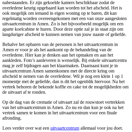
nabestaanden. Er zijn gekoelde kamers beschikbaar zodat de
overledene keurig opgebaard kan worden tot het afscheid. Het is
ook mogelijk om iemand in eigen woning op te baren, dit kan
regelmatig worden overeengekomen met een van onze aangesloten
uitvaartcentrum in Amen. Zo is het bijvoorbeeld mogelijk om een
aparte koelcabine te huren. Door deze optie zal je in staat zijn om
langduriger afscheid te kunnen nemen van jouw naaste of geliefde.
Behalve het opbaren van de personen is het uitvaartcentrum in
Amen er voor je als het aankomt op de behandeling van de
overledene. Hier kan je denken aan het opmaken en aan het
aankleden. Foto’s aanleveren is wenselijk. Bij enkele uitvaartcentra
mag je zelf bijdragen aan het klaarmaken. Daarnaast kunt je in
uitvaartcentrum Amen samenkomen met de directe kring om
afscheid te nemen van de overledene. Wil je nog een klein 1 op 1
momentje met de geliefde, dan is dit het ogenblik hiervoor. Na het
vertrek behoren de bekende koffie en cake tot de mogelijkheden om
de uitvaart af te ronden.
Op de dag van de crematie of uitvaart zal de rouwstoet vertrekken
van het uitvaartcentrum in Amen. Zo nu en dan kun je ook na het
vertrek samen te komen in het uitvaartcentrum voor een finale
afronding.
Lees verder over wat een
uitvaartcentrum
allemaal voor jou doet.