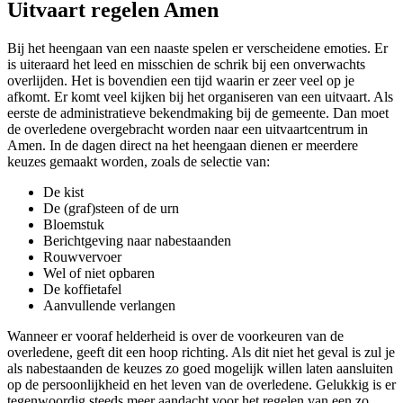
Uitvaart regelen Amen
Bij het heengaan van een naaste spelen er verscheidene emoties. Er
is uiteraard het leed en misschien de schrik bij een onverwachts
overlijden. Het is bovendien een tijd waarin er zeer veel op je
afkomt. Er komt veel kijken bij het organiseren van een uitvaart. Als
eerste de administratieve bekendmaking bij de gemeente. Dan moet
de overledene overgebracht worden naar een uitvaartcentrum in
Amen. In de dagen direct na het heengaan dienen er meerdere
keuzes gemaakt worden, zoals de selectie van:
De kist
De (graf)steen of de urn
Bloemstuk
Berichtgeving naar nabestaanden
Rouwvervoer
Wel of niet opbaren
De koffietafel
Aanvullende verlangen
Wanneer er vooraf helderheid is over de voorkeuren van de
overledene, geeft dit een hoop richting. Als dit niet het geval is zul je
als nabestaanden de keuzes zo goed mogelijk willen laten aansluiten
op de persoonlijkheid en het leven van de overledene. Gelukkig is er
tegenwoordig steeds meer aandacht voor het regelen van een zo