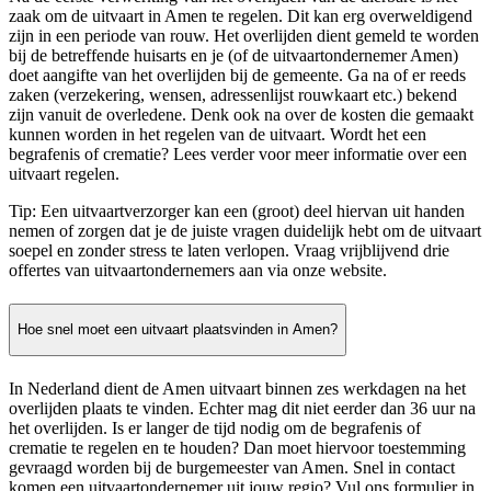
zaak om de uitvaart in Amen te regelen. Dit kan erg overweldigend
zijn in een periode van rouw. Het overlijden dient gemeld te worden
bij de betreffende huisarts en je (of de uitvaartondernemer Amen)
doet aangifte van het overlijden bij de gemeente. Ga na of er reeds
zaken (verzekering, wensen, adressenlijst rouwkaart etc.) bekend
zijn vanuit de overledene. Denk ook na over de kosten die gemaakt
kunnen worden in het regelen van de uitvaart. Wordt het een
begrafenis of crematie? Lees verder voor meer informatie over een
uitvaart regelen.
Tip: Een uitvaartverzorger kan een (groot) deel hiervan uit handen
nemen of zorgen dat je de juiste vragen duidelijk hebt om de uitvaart
soepel en zonder stress te laten verlopen. Vraag vrijblijvend drie
offertes van uitvaartondernemers aan via onze website.
Hoe snel moet een uitvaart plaatsvinden in Amen?
In Nederland dient de Amen uitvaart binnen zes werkdagen na het
overlijden plaats te vinden. Echter mag dit niet eerder dan 36 uur na
het overlijden. Is er langer de tijd nodig om de begrafenis of
crematie te regelen en te houden? Dan moet hiervoor toestemming
gevraagd worden bij de burgemeester van Amen. Snel in contact
komen een uitvaartondernemer uit jouw regio? Vul ons formulier in